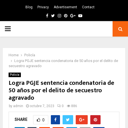
Blog
Privacy
Advertisement
Contact
Facebook
Twitter
Instagram
Pinterest
Google
Youtube
PRIMARY
MENU
Home
Policía
Logra PGJE sentencia condenatoria de 50 años por el delito de
secuestro agravado
Policía
Logra PGJE sentencia condenatoria de
50 años por el delito de secuestro
agravado
by
admin
octubre 7, 2023
0
886
SHARE
0