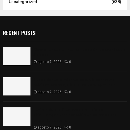
Uncategorized
(638)
RECENT POSTS
Muere hombre al interior de salón de eventos en
Apizaco
agosto 7, 2026
0
Se accidenta camioneta sobre la carretera
México-Veracruz, a la altura de Hueyotlipan
agosto 7, 2026
0
Retiran de sus funciones a policía de
Chiautempan tras ser exhibido en redes por
presunto soborno
agosto 7, 2026
0