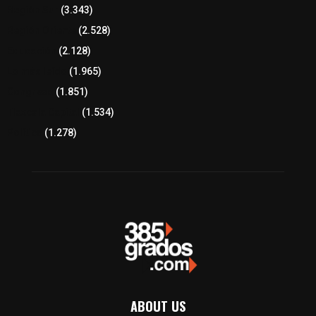
Región Sur
(3.343)
Región Oriente
(2.528)
Educación
(2.128)
Lo más leído
(1.965)
Congreso
(1.851)
Tlaxcala Capital
(1.534)
Política
(1.278)
ABOUT US