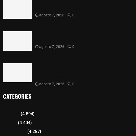
Muere hombre al interior de salón de eventos en
Apizaco
agosto 7, 2026
0
Se accidenta camioneta sobre la carretera
México-Veracruz, a la altura de Hueyotlipan
agosto 7, 2026
0
Retiran de sus funciones a policía de
Chiautempan tras ser exhibido en redes por
presunto soborno
agosto 7, 2026
0
CATEGORIES
Tlaxcala
(4.894)
Policía
(4.404)
8 columnas
(4.287)