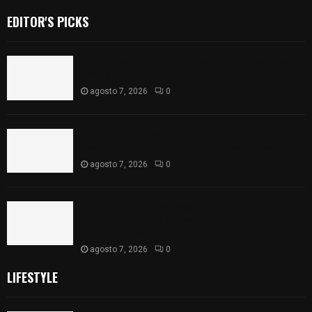
EDITOR'S PICKS
Muere hombre al interior de salón de eventos en
Apizaco
agosto 7, 2026
0
Se accidenta camioneta sobre la carretera
México-Veracruz, a la altura de Hueyotlipan
agosto 7, 2026
0
Retiran de sus funciones a policía de
Chiautempan tras ser exhibido en redes por
presunto soborno
agosto 7, 2026
0
LIFESTYLE