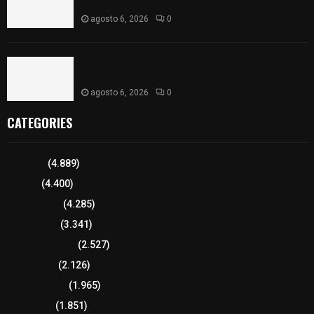
el Mercado de Artesanos
agosto 6, 2026
0
Caso Lorena Cuéllar: Estado exige rigor y fuentes
oficiales ante acusaciones sin sustento
agosto 6, 2026
0
CATEGORIES
Tlaxcala
(4.889)
Policía
(4.400)
8 columnas
(4.285)
Región Sur
(3.341)
Región Oriente
(2.527)
Educación
(2.126)
Lo más leído
(1.965)
Congreso
(1.851)