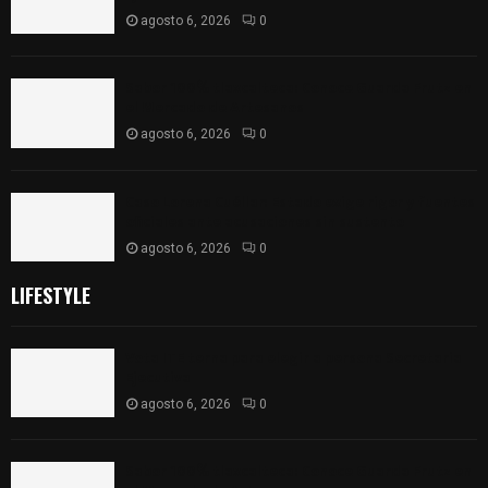
agosto 6, 2026
0
Sabor 100% tlaxcalteca: Conoce Guarda Frutz en
el Mercado de Artesanos
agosto 6, 2026
0
Caso Lorena Cuéllar: Estado exige rigor y fuentes
oficiales ante acusaciones sin sustento
agosto 6, 2026
0
LIFESTYLE
Vota ITE terna para elegir a persona Secretaria
Ejecutiva
agosto 6, 2026
0
Sabor 100% tlaxcalteca: Conoce Guarda Frutz en