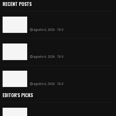
RECENT POSTS
Vota ITE terna para elegir a persona Secretaria
Ejecutiva
agosto 6, 2026
0
Sabor 100% tlaxcalteca: Conoce Guarda Frutz en
el Mercado de Artesanos
agosto 6, 2026
0
Caso Lorena Cuéllar: Estado exige rigor y fuentes
oficiales ante acusaciones sin sustento
agosto 6, 2026
0
EDITOR'S PICKS
Vota ITE terna para elegir a persona Secretaria
Ejecutiva