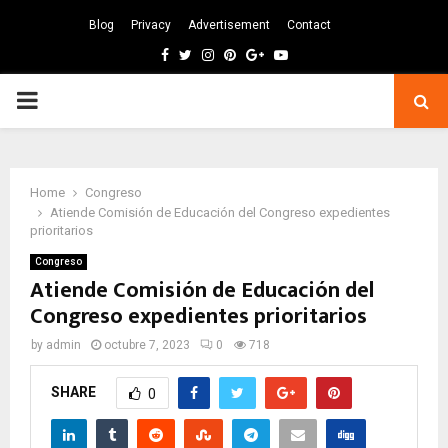
Blog
Privacy
Advertisement
Contact
Facebook
Twitter
Instagram
Pinterest
Google
Youtube
PRIMARY
MENU
Home
Congreso
Atiende Comisión de Educación del Congreso expedientes
prioritarios
Congreso
Atiende Comisión de Educación del
Congreso expedientes prioritarios
by
admin
octubre 7, 2023
0
718
SHARE
0