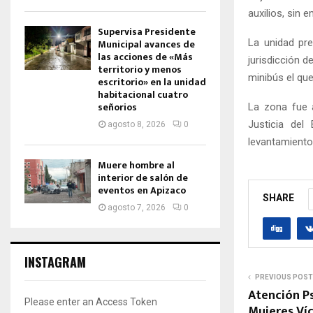
auxilios, sin 
Supervisa Presidente
La unidad pr
Municipal avances de
las acciones de «Más
jurisdicción d
territorio y menos
minibús el que
escritorio» en la unidad
habitacional cuatro
señorios
La zona fue 
Justicia del
agosto 8, 2026
0
levantamiento
Muere hombre al
interior de salón de
eventos en Apizaco
SHARE
agosto 7, 2026
0
INSTAGRAM
PREVIOUS POST
Atención Ps
Please enter an Access Token
Mujeres Víc