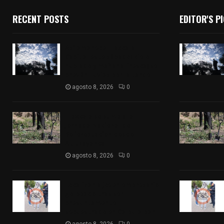
RECENT POSTS
EDITOR'S P
Así amanece Tlaxcala
Capital este sábado: cielo
nublado y mañana fresca; se
prevén lluvias por la tarde
agosto 8, 2026
0
Tlaxcala se sumó a la
Jornada Nacional de
Reforestación desde
Atltzayanca
agosto 8, 2026
0
Localizan a joven empresario
golpeado tras ser
presuntamente
secuestrado en Calpulalpan
agosto 8, 2026
0