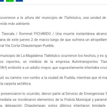
currieron a la altura del municipio de Tlaltelulco, una unidad de
enida más adelante.
 Tlaxcala / Rommel PICHARDO / Una muerte instantánea alcanz
na de este jueves 2 de marzo luego de que sufriera un atropellam
eral Vía Corta Chiautempan-Puebla.
l municipio de La Magdalena Tlaltelulco ocurrieron los hechos, y es
os reportes, un minibús de la empresa Autotransportes Tlax
AH) embistió a un adulto mayor, que supuestamente intentaba cruzar
guió su camino con rumbo a la ciudad de Puebla, mientras que el m
la carpeta asfáltica.
presenciaron lo ocurrido, dieron parte al Servicio de Emergencias 9
ediata se movilizaron elementos de la Policía Municipal y param
a, delegación Chiautempan, estos últimos intentaron brindarle