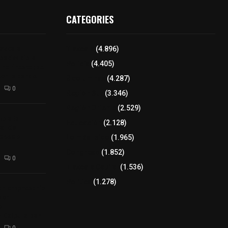
CATEGORIES
axcala
Tlaxcala
(4.896)
bado: cielo
Policía
(4.405)
na fresca; se
por la tarde
8 columnas
(4.287)
0
Región Sur
(3.346)
Región Oriente
(2.529)
ó a la
Educación
(2.128)
al de
 desde
Lo más leído
(1.965)
Congreso
(1.852)
0
Tlaxcala Capital
(1.536)
Política
(1.278)
ven empresario
ser
e
 Calpulalpan
0