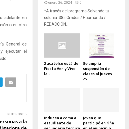
enero 26, 2024
0
*A través del programa Salvando tu
s adelante en
colonia. 385 Grados / Huamantla /
REDACCIÓN...
ación o es otro
ía General de
y ejecutar el
ido.
Zacatelco está de
Se amplía
Fiesta Ven y Vive
suspensión de
la...
clases al jueves
25...
NEXT POST
Inducen a coma a
Joven que
ersonas a la
estudiante de
participó en riña
stigadora de
secundaria técnica
en el municipio...