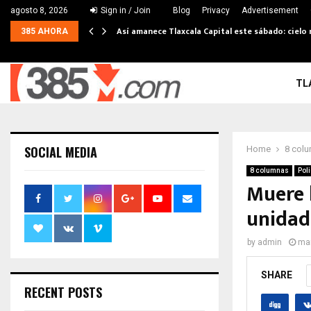
agosto 8, 2026
Sign in / Join
Blog
Privacy
Advertisement
Así amanece Tlaxcala Capital este sábado: cielo 
385 AHORA
TL
SOCIAL MEDIA
Home
8 col
8 columnas
Poli
Muere 
unidad
by
admin
mar
SHARE
RECENT POSTS