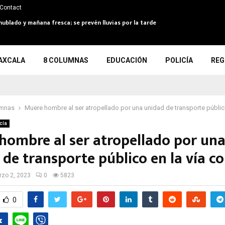
Contact
nublado y mañana fresca; se prevén lluvias por la tarde
AXCALA
8 COLUMNAS
EDUCACIÓN
POLICÍA
REG
umnas
Muere hombre al ser atropellado por una unidad de transporte público
cía
hombre al ser atropellado por un
 de transporte público en la vía c
zo 2, 2023
0
5823
0