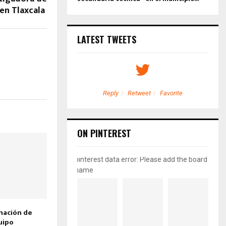
en Tlaxcala
LATEST TWEETS
etweet
Favorite
Reply
Retweet
Favorite
ON PINTEREST
pinterest data error: Please add the board
name
nación de
uipo