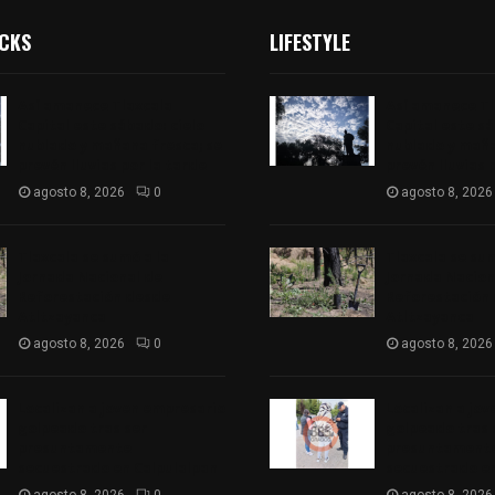
ICKS
LIFESTYLE
Así amanece Tlaxcala
Así amanece Tl
Capital este sábado: cielo
Capital este sá
nublado y mañana fresca; se
nublado y maña
prevén lluvias por la tarde
prevén lluvias 
agosto 8, 2026
0
agosto 8, 2026
Tlaxcala se sumó a la
Tlaxcala se sum
Jornada Nacional de
Jornada Nacion
Reforestación desde
Reforestación
Atltzayanca
Atltzayanca
agosto 8, 2026
0
agosto 8, 2026
Localizan a joven empresario
Localizan a jo
golpeado tras ser
golpeado tras 
presuntamente
presuntament
secuestrado en Calpulalpan
secuestrado en
agosto 8, 2026
0
agosto 8, 2026