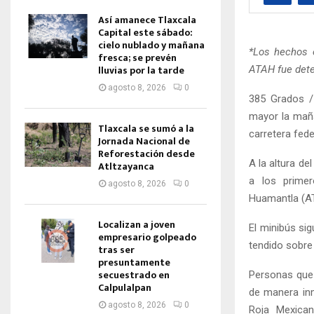
Así amanece Tlaxcala
Capital este sábado:
cielo nublado y mañana
*Los hechos o
fresca; se prevén
lluvias por la tarde
ATAH fue det
agosto 8, 2026
0
385 Grados /
mayor la maña
Tlaxcala se sumó a la
carretera fed
Jornada Nacional de
Reforestación desde
A la altura de
Atltzayanca
a los primer
agosto 8, 2026
0
Huamantla (AT
Localizan a joven
El minibús si
empresario golpeado
tendido sobre 
tras ser
presuntamente
secuestrado en
Personas que 
Calpulalpan
de manera inm
agosto 8, 2026
0
Roja Mexican