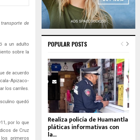
H
 transporte de
POPULAR POSTS
ó a un adulto
iento sobre la
 que de acuerdo
cala-Apizaco-
 los carriles.
asculino quedó
Realiza policía de Huamantla
11, por lo que
pláticas informativas con
édicos de Cruz
la...
 los primeros