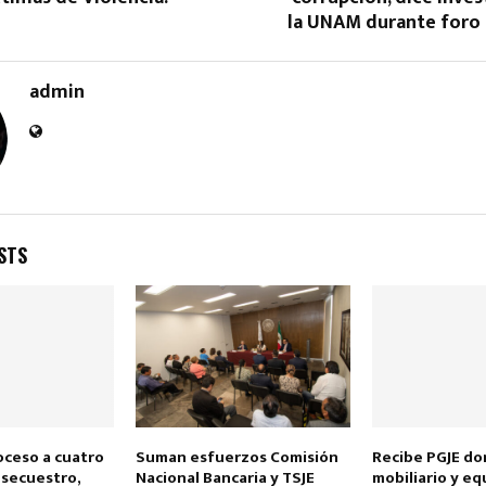
la UNAM durante foro 
admin
Reply
Retweet
Favorite
Reply
R
STS
oceso a cuatro
Suman esfuerzos Comisión
Recibe PGJE do
 secuestro,
Nacional Bancaria y TSJE
mobiliario y eq