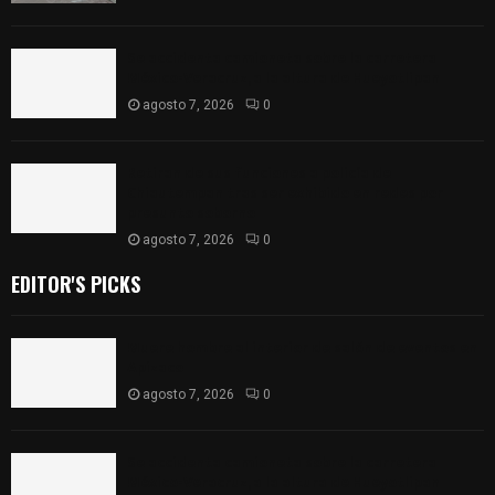
Se accidenta camioneta sobre la carretera
México-Veracruz, a la altura de Hueyotlipan
agosto 7, 2026
0
Retiran de sus funciones a policía de
Chiautempan tras ser exhibido en redes por
presunto soborno
agosto 7, 2026
0
EDITOR'S PICKS
Muere hombre al interior de salón de eventos en
Apizaco
agosto 7, 2026
0
Se accidenta camioneta sobre la carretera
México-Veracruz, a la altura de Hueyotlipan