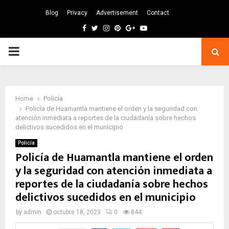
Blog
Privacy
Advertisement
Contact
Facebook
Twitter
Instagram
Pinterest
Google
Youtube
PRIMARY
MENU
Home
Policía
Policía de Huamantla mantiene el orden y la seguridad con
atención inmediata a reportes de la ciudadanía sobre hechos
delictivos sucedidos en el municipio
Policía
Policía de Huamantla mantiene el orden
y la seguridad con atención inmediata a
reportes de la ciudadanía sobre hechos
delictivos sucedidos en el municipio
by
admin
octubre 18, 2023
0
844