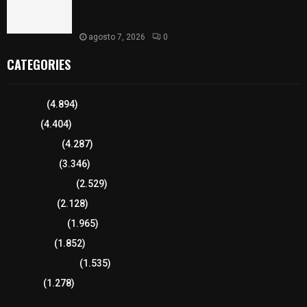
Chiautempan tras ser exhibido en redes por
presunto soborno
agosto 7, 2026
0
CATEGORIES
Tlaxcala
(4.894)
Policía
(4.404)
8 columnas
(4.287)
Región Sur
(3.346)
Región Oriente
(2.529)
Educación
(2.128)
Lo más leído
(1.965)
Congreso
(1.852)
Tlaxcala Capital
(1.535)
Política
(1.278)