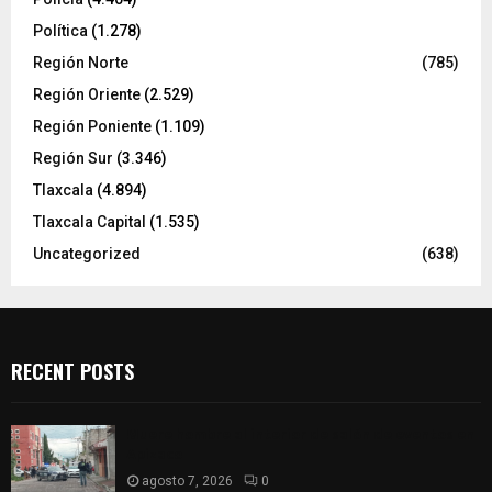
Política
(1.278)
Región Norte
(785)
Región Oriente
(2.529)
Región Poniente
(1.109)
Región Sur
(3.346)
Tlaxcala
(4.894)
Tlaxcala Capital
(1.535)
Uncategorized
(638)
RECENT POSTS
Muere hombre al interior de salón de eventos en
Apizaco
agosto 7, 2026
0