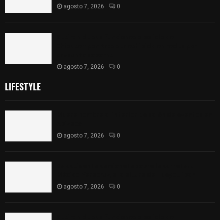
agosto 7, 2026
0
Retiran de sus funciones a policía de
Chiautempan tras ser exhibido en redes por
presunto soborno
agosto 7, 2026
0
LIFESTYLE
Muere hombre al interior de salón de eventos en
Apizaco
agosto 7, 2026
0
Se accidenta camioneta sobre la carretera
México-Veracruz, a la altura de Hueyotlipan
agosto 7, 2026
0
Retiran de sus funciones a policía de