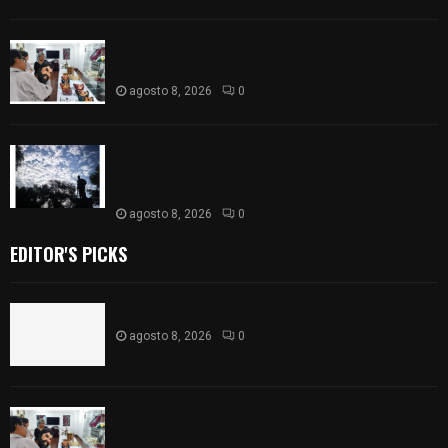
68 Piezas compiten en el 32° concurso estatal de
madera tallada de la casa de artesanías
agosto 8, 2026
0
Así amanece Tlaxcala Capital este sábado: cielo
nublado y mañana fresca; se prevén lluvias por la
tarde
agosto 8, 2026
0
EDITOR'S PICKS
Captan halo solar en Tlaxcala
agosto 8, 2026
0
68 Piezas compiten en el 32° concurso estatal de
madera tallada de la casa de artesanías