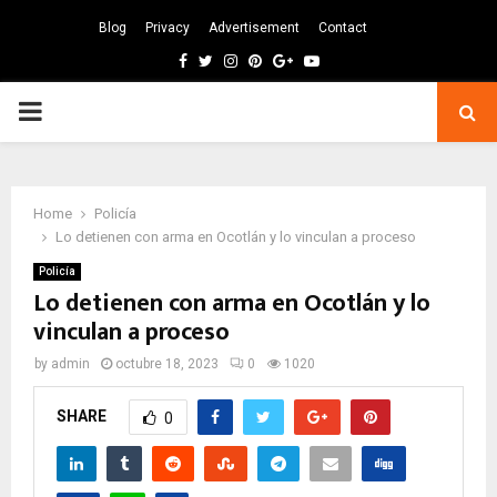
Blog
Privacy
Advertisement
Contact
Facebook
Twitter
Instagram
Pinterest
Google
Youtube
PRIMARY
MENU
Home
Policía
Lo detienen con arma en Ocotlán y lo vinculan a proceso
Policía
Lo detienen con arma en Ocotlán y lo
vinculan a proceso
by
admin
octubre 18, 2023
0
1020
SHARE
0