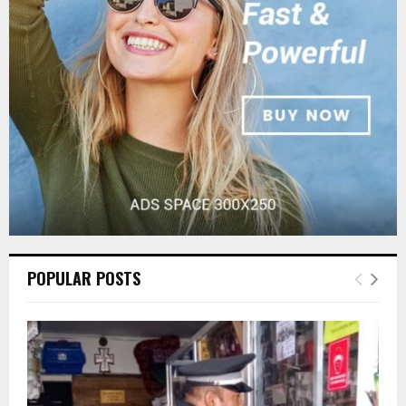
r
R
:
C
H
POPULAR POSTS