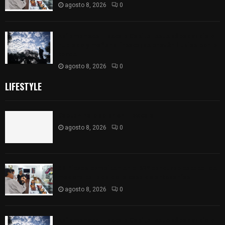
agosto 8, 2026
0
Así amanece Tlaxcala Capital este sábado: cielo
nublado y mañana fresca; se prevén lluvias por la
tarde
agosto 8, 2026
0
LIFESTYLE
Captan halo solar en Tlaxcala
agosto 8, 2026
0
68 Piezas compiten en el 32° concurso estatal de
madera tallada de la casa de artesanías
agosto 8, 2026
0
Así amanece Tlaxcala Capital este sábado: cielo