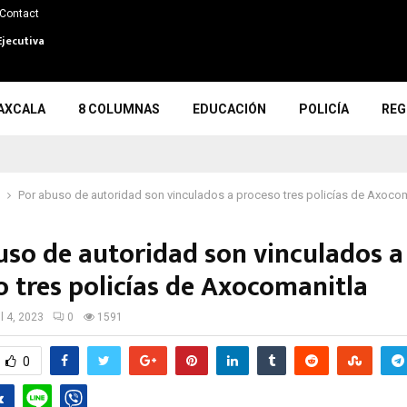
Contact
Ejecutiva
AXCALA
8 COLUMNAS
EDUCACIÓN
POLICÍA
REG
Por abuso de autoridad son vinculados a proceso tres policías de Axocom
uso de autoridad son vinculados a
o tres policías de Axocomanitla
il 4, 2023
0
1591
0