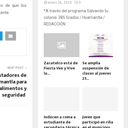
enero 26, 2024
0
so de que los
*A través del programa Salvando tu
tente.
colonia. 385 Grados / Huamantla /
REDACCIÓN...
Zacatelco está de
Se amplía
Fiesta Ven y Vive
suspensión de
NEXT POST
la...
clases al jueves
stadores de
25...
amantla para
alimentos y
seguridad
Inducen a coma a
Joven que
estudiante de
participó en riña
secundaria técnica
en el municipio...