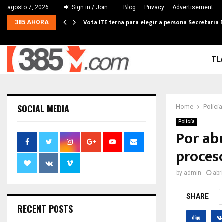
agosto 7, 2026
Sign in / Join
Blog
Privacy
Advertisement
Vota ITE terna para elegir a persona Secretaria 
385 AHORA
TL
SOCIAL MEDIA
Home
Policía
Policía
Por ab
proces
by
admin
abr
SHARE
RECENT POSTS