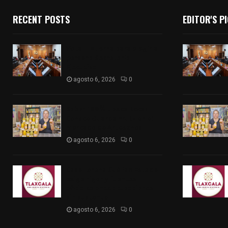
RECENT POSTS
EDITOR'S P
Vota ITE terna para elegir a
persona Secretaria
Ejecutiva
agosto 6, 2026
0
Sabor 100% tlaxcalteca:
Conoce Guarda Frutz en el
Mercado de Artesanos
agosto 6, 2026
0
Caso Lorena Cuéllar: Estado
exige rigor y fuentes
oficiales ante acusaciones
sin sustento
agosto 6, 2026
0