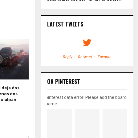
LATEST TWEETS
etweet
Favorite
Reply
Retweet
Favorite
ON PINTEREST
 deja dos
enos dos
pinterest data error: Please add the board
pulalpan
name