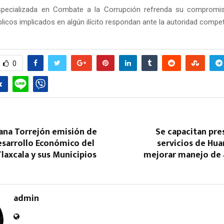
Especializada en Combate a la Corrupción refrenda su compromi
licos implicados en algún ilícito respondan ante la autoridad compe
0
ana Torrejón emisión de
Se capacitan pre
esarrollo Económico del
servicios de Hu
laxcala y sus Municipios
mejorar manejo de 
admin