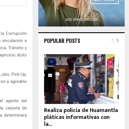
H
la Corrupción
POPULAR POSTS
 vinculación a
ca, Tránsito y
ercicio ilícito
Lobo, Pick-Up,
on a agredirlo
el agente del
 la carpeta de
Realiza policía de Huamantla
pláticas informativas con
sa determinara
la...