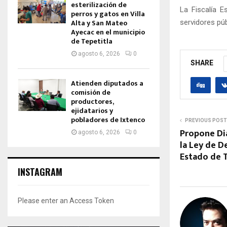
esterilización de
La Fiscalía 
perros y gatos en Villa
Alta y San Mateo
servidores púb
Ayecac en el municipio
de Tepetitla
agosto 6, 2026
0
SHARE
Atienden diputados a
comisión de
productores,
ejidatarios y
pobladores de Ixtenco
PREVIOUS POST
Propone Di
agosto 6, 2026
0
la Ley de D
Estado de T
INSTAGRAM
Please enter an Access Token