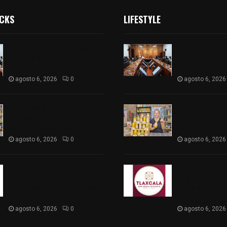
ICKS
LIFESTYLE
Vota ITE terna para elegir a
Vota ITE terna 
persona Secretaria
persona Secret
Ejecutiva
Ejecutiva
agosto 6, 2026
0
agosto 6, 2026
Sabor 100% tlaxcalteca:
Sabor 100% tla
Conoce Guarda Frutz en el
Conoce Guarda 
Mercado de Artesanos
Mercado de Ar
agosto 6, 2026
0
agosto 6, 2026
Caso Lorena Cuéllar: Estado
Caso Lorena Cu
exige rigor y fuentes
exige rigor y f
oficiales ante acusaciones
oficiales ante 
sin sustento
sin sustento
agosto 6, 2026
0
agosto 6, 2026