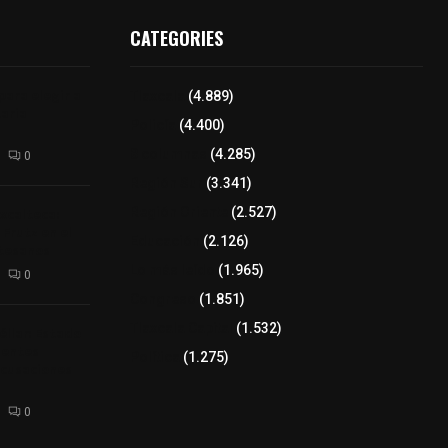
CATEGORIES
para elegir a
Tlaxcala
(4.889)
aria
Policía
(4.400)
8 columnas
(4.285)
0
Región Sur
(3.341)
xcalteca:
Región Oriente
(2.527)
Frutz en el
Educación
(2.126)
tesanos
Lo más leído
(1.965)
0
Congreso
(1.851)
Tlaxcala Capital
(1.532)
éllar: Estado
uentes
Política
(1.275)
acusaciones
0