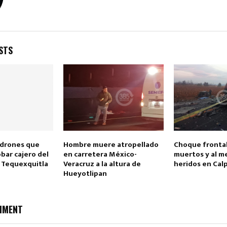
STS
Reply
Retweet
Favorite
Reply
R
adrones que
Hombre muere atropellado
Choque frontal
bar cajero del
en carretera México-
muertos y al m
n Tequexquitla
Veracruz a la altura de
heridos en Cal
Hueyotlipan
MMENT