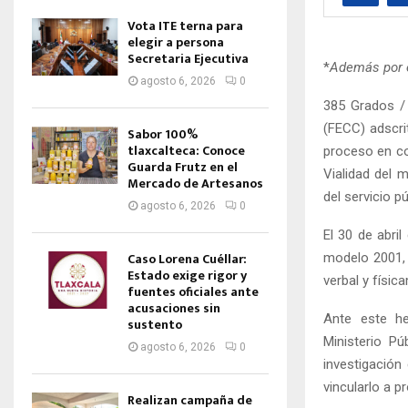
Vota ITE terna para
elegir a persona
Secretaria Ejecutiva
*
Además por ej
agosto 6, 2026
0
385 Grados /
(FECC) adscri
Sabor 100%
tlaxcalteca: Conoce
proceso en co
Guarda Frutz en el
Vialidad del m
Mercado de Artesanos
del servicio pú
agosto 6, 2026
0
El 30 de abri
Caso Lorena Cuéllar:
modelo 2001, 
Estado exige rigor y
verbal y físic
fuentes oficiales ante
acusaciones sin
Ante este he
sustento
Ministerio Pú
agosto 6, 2026
0
investigación
vincularlo a p
Realizan campaña de