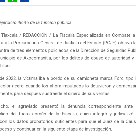
ercicio ilícito de la función pública.
 Tlaxcala / REDACCIÓN / La Fiscalía Especializada en Combate a 
ta a la Procuraduría General de Justicia del Estado (PGJE) obtuvo la
ntra de tres elementos policiacos de la Dirección de Seguridad Públi
unicipio de Axocomanitla, por los delitos de abuso de autoridad y ej
blico.
l de 2022, la víctima iba a bordo de su camioneta marca Ford, tipo 
color negro, cuando los ahora imputados lo detuvieron y comenzar
amente, para después sustraerle el dinero de sus ventas.
cho, el agraviado presentó la denuncia correspondiente ante 
blico del fuero común de la Fiscalía, quien integró y judicializó
 con los datos probatorios suficientes para que el Juez de la Cau
roceso y continuar en la siguiente etapa de investigación.