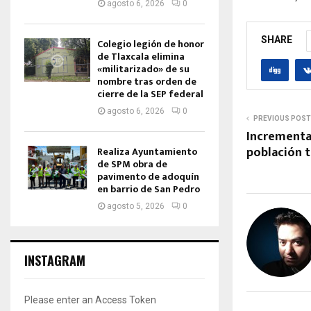
agosto 6, 2026
0
SHARE
Colegio legión de honor
de Tlaxcala elimina
«militarizado» de su
nombre tras orden de
cierre de la SEP federal
agosto 6, 2026
0
PREVIOUS POST
Incrementa
población 
Realiza Ayuntamiento
de SPM obra de
pavimento de adoquín
en barrio de San Pedro
agosto 5, 2026
0
INSTAGRAM
Please enter an Access Token