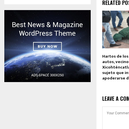
RELATED PO
Hartos de los
autos, vecin
Xicohténcatl
sujeto que i
apoderarse d
LEAVE A CO