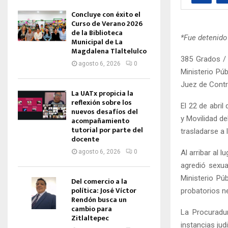
Concluye con éxito el
Curso de Verano 2026
de la Biblioteca
*Fue detenido
Municipal de La
Magdalena Tlaltelulco
385 Grados / 
agosto 6, 2026
0
Ministerio Pú
Juez de Contro
La UATx propicia la
reflexión sobre los
El 22 de abri
nuevos desafíos del
y Movilidad de
acompañamiento
tutorial por parte del
trasladarse a 
docente
Al arribar al 
agosto 6, 2026
0
agredió sexua
Ministerio Pú
Del comercio a la
política: José Víctor
probatorios n
Rendón busca un
cambio para
La Procuradu
Zitlaltepec
instancias jud