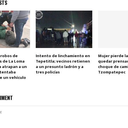
STS
Reply
Retweet
Favorite
Reply
R
 robos de
Intento de linchamiento en
Mujer pierde la
os de La Loma
Tepetitla; vecinos retienen
quedar prensad
a atrapan a un
a un presunto ladrón y a
choque de cam
ntentaba
tres policías
Tzompatepec
e un vehículo
MMENT