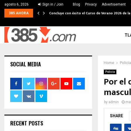
agosto 6, 2026
Sign in / Join
Blog
Privacy
Advertisement
Concluye con éxito el Curso de Verano 2026 de la
385 AHORA
TL
SOCIAL MEDIA
Home
Policía
Policía
Por el 
mascu
by
admin
may
SHARE
RECENT POSTS