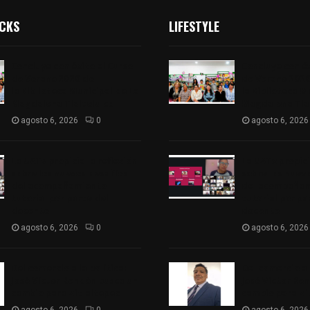
ICKS
LIFESTYLE
Concluye con éxito el Curso
Concluye con éx
de Verano 2026 de
de Verano 2026
la Biblioteca Municipal de La
la Biblioteca M
Magdalena Tlaltelulco
Magdalena Tlal
agosto 6, 2026
0
agosto 6, 2026
La UATx propicia la reflexión
La UATx propici
sobre los nuevos desafíos
sobre los nuev
del acompañamiento
del acompaña
tutorial por parte del
tutorial por pa
docente
docente
agosto 6, 2026
0
agosto 6, 2026
Del comercio a la política:
Del comercio a l
José Víctor Rendón busca un
José Víctor Re
cambio para Zitlaltepec
cambio para Zi
agosto 6, 2026
0
agosto 6, 2026