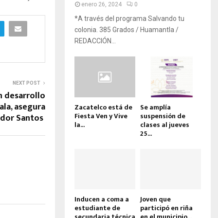
enero 26, 2024
0
*A través del programa Salvando tu
colonia. 385 Grados / Huamantla /
REDACCIÓN...
NEXT POST
n desarrollo
la, asegura
Zacatelco está de
Se amplía
Fiesta Ven y Vive
suspensión de
ador Santos
la...
clases al jueves
25...
Inducen a coma a
Joven que
estudiante de
participó en riña
secundaria técnica
en el municipio...