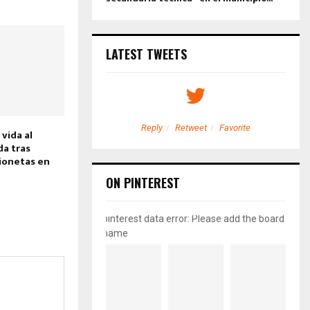
LATEST TWEETS
etweet
Favorite
Reply
Retweet
Favorite
 vida al
a tras
ionetas en
ON PINTEREST
pinterest data error: Please add the board
name