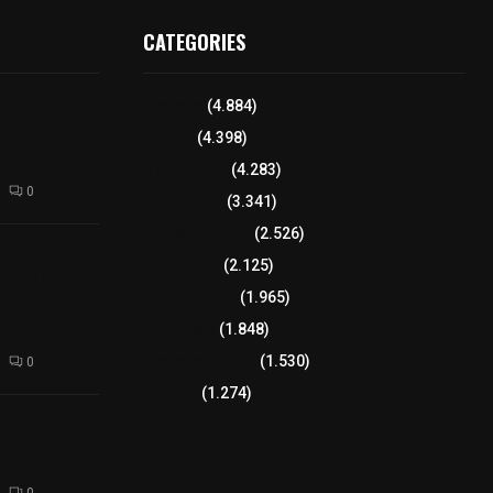
CATEGORIES
ito el Curso
Tlaxcala
(4.884)
 de
Policía
(4.398)
unicipal de La
telulco
8 columnas
(4.283)
0
Región Sur
(3.341)
Región Oriente
(2.526)
a la reflexión
Educación
(2.125)
os desafíos
miento
Lo más leído
(1.965)
rte del
Congreso
(1.848)
Tlaxcala Capital
(1.530)
0
Política
(1.274)
a política:
ndón busca un
tlaltepec
0