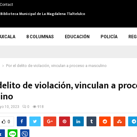
Contact
 Biblioteca Municipal de La Magdalena Tlaltelulco
AXCALA
8 COLUMNAS
EDUCACIÓN
POLICÍA
REG
Por el delito de violación, vinculan a proceso a masculino
delito de violación, vinculan a pro
lino
o 10, 2023
0
918
0