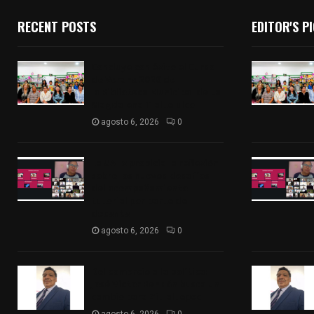
RECENT POSTS
EDITOR'S P
Concluye con éxito el Curso
de Verano 2026 de
la Biblioteca Municipal de La
Magdalena Tlaltelulco
agosto 6, 2026
0
La UATx propicia la reflexión
sobre los nuevos desafíos
del acompañamiento
tutorial por parte del
docente
agosto 6, 2026
0
Del comercio a la política:
José Víctor Rendón busca un
cambio para Zitlaltepec
agosto 6, 2026
0