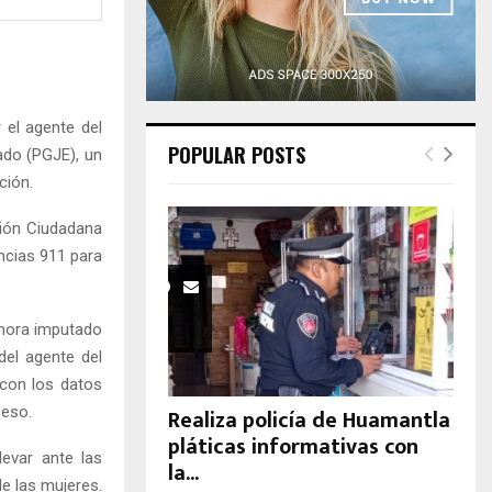
H
 el agente del
POPULAR POSTS
ado (PGJE), un
ción.
ción Ciudadana
encias 911 para
 ahora imputado
del agente del
 con los datos
ceso.
Realiza policía de Huamantla
pláticas informativas con
evar ante las
la...
de las mujeres.