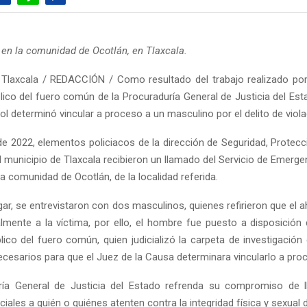
 en la comunidad de Ocotlán, en Tlaxcala.
Tlaxcala / REDACCIÓN / Como resultado del trabajo realizado por
blico del fuero común de la Procuraduría General de Justicia del Est
l determinó vincular a proceso a un masculino por el delito de viola
l de 2022, elementos policiacos de la dirección de Seguridad, Protec
l municipio de Tlaxcala recibieron un llamado del Servicio de Emerg
la comunidad de Ocotlán, de la localidad referida.
lugar, se entrevistaron con dos masculinos, quienes refirieron que el
lmente a la víctima, por ello, el hombre fue puesto a disposición 
blico del fuero común, quien judicializó la carpeta de investigación
ecesarios para que el Juez de la Causa determinara vincularlo a pro
ría General de Justicia del Estado refrenda su compromiso de ll
iciales a quién o quiénes atenten contra la integridad física y sexual 