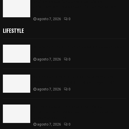
Retiran de sus funciones a policía de
Chiautempan tras ser exhibido en redes por
presunto soborno
agosto 7, 2026
0
LIFESTYLE
Muere hombre al interior de salón de eventos en
Apizaco
agosto 7, 2026
0
Se accidenta camioneta sobre la carretera
México-Veracruz, a la altura de Hueyotlipan
agosto 7, 2026
0
Retiran de sus funciones a policía de
Chiautempan tras ser exhibido en redes por
presunto soborno
agosto 7, 2026
0