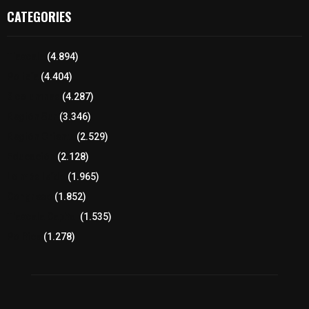
CATEGORIES
Tlaxcala
(4.894)
Policía
(4.404)
8 columnas
(4.287)
Región Sur
(3.346)
Región Oriente
(2.529)
Educación
(2.128)
Lo más leído
(1.965)
Congreso
(1.852)
Tlaxcala Capital
(1.535)
Política
(1.278)