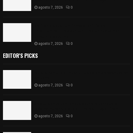
México-Veracruz, a la altura de Hueyotlipan
agosto 7, 2026
0
Retiran de sus funciones a policía de
Chiautempan tras ser exhibido en redes por
presunto soborno
agosto 7, 2026
0
EDITOR'S PICKS
Muere hombre al interior de salón de eventos en
Apizaco
agosto 7, 2026
0
Se accidenta camioneta sobre la carretera
México-Veracruz, a la altura de Hueyotlipan
agosto 7, 2026
0