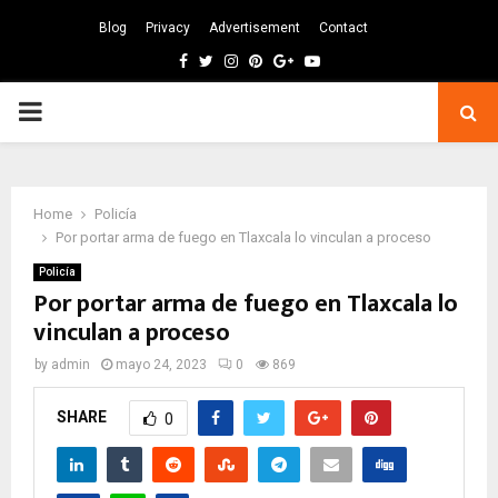
Blog
Privacy
Advertisement
Contact
Facebook
Twitter
Instagram
Pinterest
Google
Youtube
PRIMARY
MENU
Home
Policía
Por portar arma de fuego en Tlaxcala lo vinculan a proceso
Policía
Por portar arma de fuego en Tlaxcala lo
vinculan a proceso
by
admin
mayo 24, 2023
0
869
SHARE
0