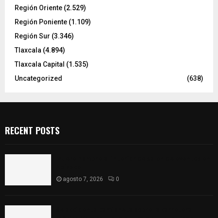
Región Oriente
(2.529)
Región Poniente
(1.109)
Región Sur
(3.346)
Tlaxcala
(4.894)
Tlaxcala Capital
(1.535)
Uncategorized
(638)
RECENT POSTS
Muere hombre al interior de salón de eventos en
Apizaco
agosto 7, 2026
0
Se accidenta camioneta sobre la carretera