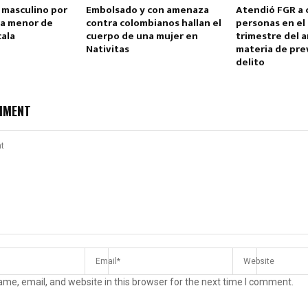
 masculino por
Embolsado y con amenaza
Atendió FGR a c
 a menor de
contra colombianos hallan el
personas en el
cala
cuerpo de una mujer en
trimestre del 
Nativitas
materia de pre
delito
MMENT
me, email, and website in this browser for the next time I comment.