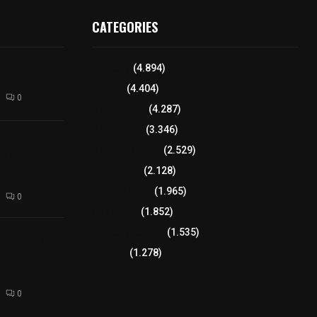
CATEGORIES
l interior de
Tlaxcala
(4.894)
os en Apizaco
Policía
(4.404)
0
8 columnas
(4.287)
Región Sur
(3.346)
camioneta
Región Oriente
(2.529)
tera México-
altura de
Educación
(2.128)
Lo más leído
(1.965)
0
Congreso
(1.852)
Tlaxcala Capital
(1.535)
 funciones a
autempan tras
Política
(1.278)
 redes por
rno
0