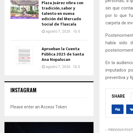
personas, a q
Plaza Juárez vibra con
tradición, sabor y
sin que contar
talento en nueva
por lo que fu
edición del Mercado
carpeta de in
Social de Tlaxcala
agosto 7, 2026
0
Posteriorment
había sido d
Aprueban la Cuenta
posteriorment
Pública 2025 de Santa
Ana Nopalucan
En la audienci
agosto 7, 2026
0
imputados po
preventiva y f
INSTAGRAM
SHARE
Please enter an Access Token
PREVIOUS POST