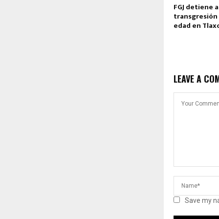
FGJ detiene a
transgresión
edad en Tlax
LEAVE A CO
Save my na