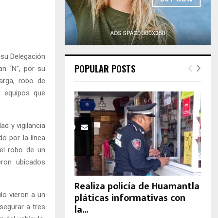
H
 su Delegación
POPULAR POSTS
an “N”, por su
carga, robo de
e equipos que
ad y vigilancia
o por la línea
 el robo de un
eron ubicados
Realiza policía de Huamantla
pláticas informativas con
ulo vieron a un
la...
segurar a tres