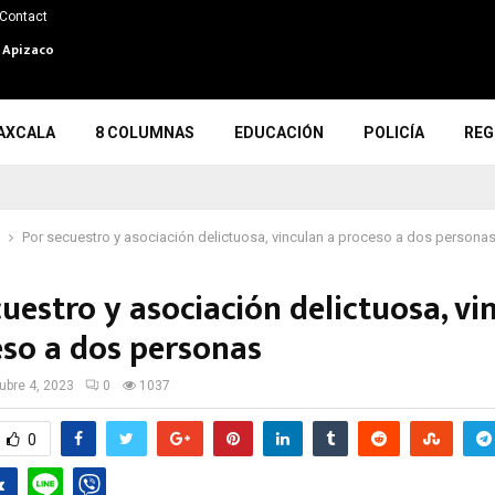
Contact
n Apizaco
AXCALA
8 COLUMNAS
EDUCACIÓN
POLICÍA
REG
Por secuestro y asociación delictuosa, vinculan a proceso a dos persona
uestro y asociación delictuosa, vi
eso a dos personas
ubre 4, 2023
0
1037
0