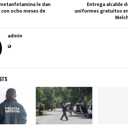
 metanfetamina le dan
Entrega alcalde d
o con ocho meses de
uniformes gratuitos en
Melc
admin
Reply
Retweet
Favorite
Reply
R
STS