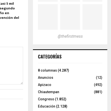
asi 5 mil
 segundo
año en
vención del
@thefirstmess
CATEGORÍAS
8 columnas
(4.287)
Anuncios
(12)
Apizaco
(492)
Chiautempan
(881)
Congreso
(1.852)
Educación
(2.128)