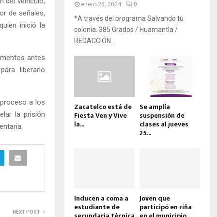
 del vehículo,
enero 26, 2024
0
dor de señales,
*A través del programa Salvando tu
uien inició la
colonia. 385 Grados / Huamantla /
REDACCIÓN...
momentos antes
ara liberarlo
a proceso a los
Zacatelco está de
Se amplía
ar la prisión
Fiesta Ven y Vive
suspensión de
la...
clases al jueves
entaria.
25...
Inducen a coma a
Joven que
estudiante de
participó en riña
NEXT POST
secundaria técnica
en el municipio...