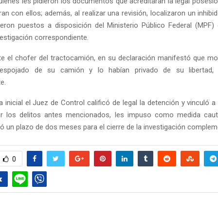
uienes les pidieron los documentos que acreditaran la legal posesión
an con ellos; además, al realizar una revisión, localizaron un inhibi
eron puestos a disposición del Ministerio Público Federal (MPF) q
vestigación correspondiente.
e el chofer del tractocamión, en su declaración manifestó que 
espojado de su camión y lo habían privado de su libertad, p
e.
a inicial el Juez de Control calificó de legal la detención y vinculó 
r los delitos antes mencionados, les impuso como medida cautel
ijó un plazo de dos meses para el cierre de la investigación complem
0