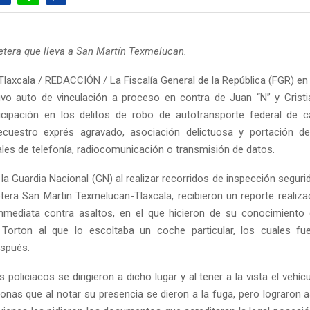
retera que lleva a San Martín Texmelucan.
Tlaxcala / REDACCIÓN / La Fiscalía General de la República (FGR) en
uvo auto de vinculación a proceso en contra de Juan “N” y Cristi
icipación en los delitos de robo de autotransporte federal de 
ecuestro exprés agravado, asociación delictuosa y portación d
les de telefonía, radiocomunicación o transmisión de datos.
a Guardia Nacional (GN) al realizar recorridos de inspección segurid
etera San Martin Texmelucan-Tlaxcala, recibieron un reporte realizad
nmediata contra asaltos, en el que hicieron de su conocimiento
o Torton al que lo escoltaba un coche particular, los cuales fu
spués.
policiacos se dirigieron a dicho lugar y al tener a la vista el vehíc
onas que al notar su presencia se dieron a la fuga, pero lograron a