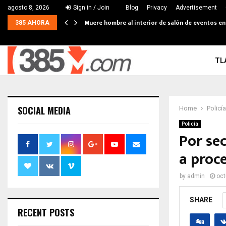
agosto 8, 2026
Sign in / Join
Blog
Privacy
Advertisement
Muere hombre al interior de salón de eventos e
385 AHORA
TL
SOCIAL MEDIA
Home
Policía
Policía
Por sec
a proc
by
admin
oct
SHARE
RECENT POSTS