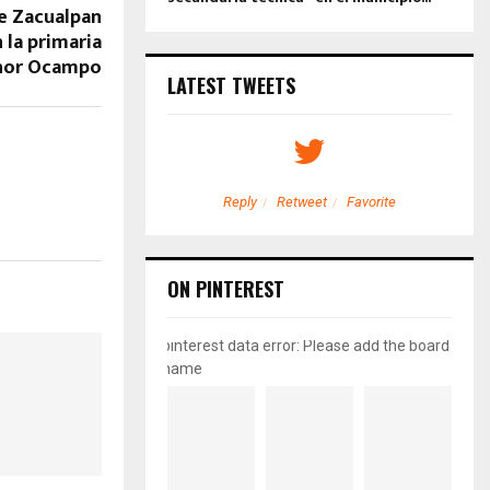
e Zacualpan
 la primaria
hor Ocampo
LATEST TWEETS
etweet
Favorite
Reply
Retweet
Favorite
ON PINTEREST
pinterest data error: Please add the board
name