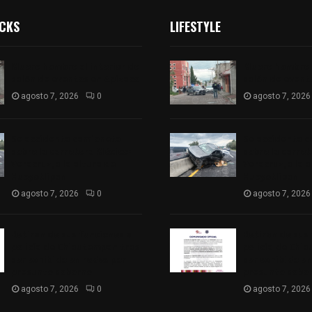
ICKS
LIFESTYLE
Muere hombre al interior de
Muere hombre a
salón de eventos en Apizaco
salón de event
agosto 7, 2026
0
agosto 7, 2026
Se accidenta camioneta
Se accidenta 
sobre la carretera México-
sobre la carre
Veracruz, a la altura de
Veracruz, a la 
Hueyotlipan
Hueyotlipan
agosto 7, 2026
0
agosto 7, 2026
Retiran de sus funciones a
Retiran de sus
policía de Chiautempan tras
policía de Chi
ser exhibido en redes por
ser exhibido en
presunto soborno
presunto sobo
agosto 7, 2026
0
agosto 7, 2026