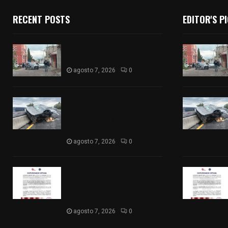
RECENT POSTS
EDITOR'S P
Muere hombre al interior de
salón de eventos en Apizaco
agosto 7, 2026
0
Se accidenta camioneta
sobre la carretera México-
Veracruz, a la altura de
Hueyotlipan
agosto 7, 2026
0
Retiran de sus funciones a
policía de Chiautempan tras
ser exhibido en redes por
presunto soborno
agosto 7, 2026
0