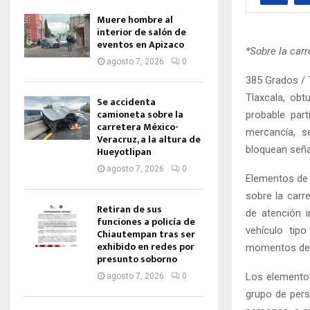
Muere hombre al
interior de salón de
eventos en Apizaco
*Sobre la car
agosto 7, 2026
0
385 Grados / 
Tlaxcala, obt
Se accidenta
camioneta sobre la
probable part
carretera México-
mercancía, s
Veracruz, a la altura de
bloquean seña
Hueyotlipan
agosto 7, 2026
0
Elementos de l
sobre la carr
Retiran de sus
de atención i
funciones a policía de
vehículo tip
Chiautempan tras ser
exhibido en redes por
momentos de
presunto soborno
Los elementos 
agosto 7, 2026
0
grupo de pers