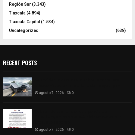
Región Sur
(3.343)
Tlaxcala
(4.894)
Tlaxcala Capital
(1.534)
Uncategorized
(638)
RECENT POSTS
Se accidenta camioneta sobre la carretera
México-Veracruz, a la altura de Hueyotlipan
agosto 7, 2026
0
Retiran de sus funciones a policía de
Chiautempan tras ser exhibido en redes por
presunto soborno
agosto 7, 2026
0