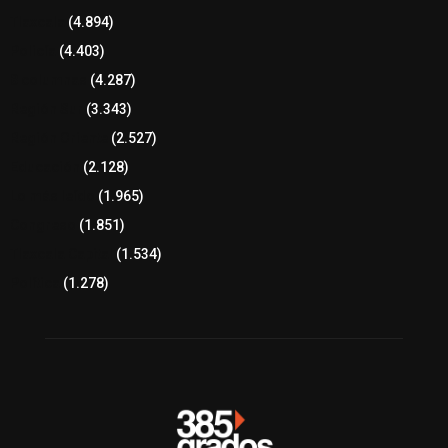
Tlaxcala
(4.894)
Policía
(4.403)
8 columnas
(4.287)
Región Sur
(3.343)
Región Oriente
(2.527)
Educación
(2.128)
Lo más leído
(1.965)
Congreso
(1.851)
Tlaxcala Capital
(1.534)
Política
(1.278)