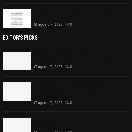
Aprueban la Cuenta Pública 2025 de Santa Ana
Nopalucan
agosto 7, 2026
0
EDITOR'S PICKS
Se accidenta camioneta sobre la carretera
México-Veracruz, a la altura de Hueyotlipan
agosto 7, 2026
0
Retiran de sus funciones a policía de
Chiautempan tras ser exhibido en redes por
presunto soborno
agosto 7, 2026
0
Aprueban la Cuenta Pública 2025 de Santa Ana
Nopalucan