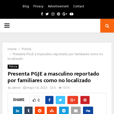
Blog
Privacy
Advertisement
Contact
Facebook
Twitter
Instagram
Pinterest
Google
Youtube
PRIMARY
MENU
Home
Policía
Presenta PGJE a masculino reportado por familiares como no
localizado
Policía
Presenta PGJE a masculino reportado
por familiares como no localizado
by
admin
mayo 16, 2023
0
1074
SHARE
0