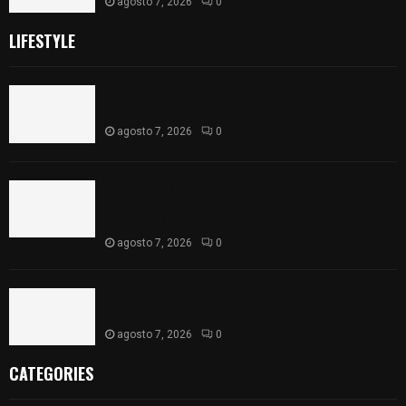
agosto 7, 2026
0
LIFESTYLE
Se accidenta camioneta sobre la carretera
México-Veracruz, a la altura de Hueyotlipan
agosto 7, 2026
0
Retiran de sus funciones a policía de
Chiautempan tras ser exhibido en redes por
presunto soborno
agosto 7, 2026
0
Aprueban la Cuenta Pública 2025 de Santa Ana
Nopalucan
agosto 7, 2026
0
CATEGORIES