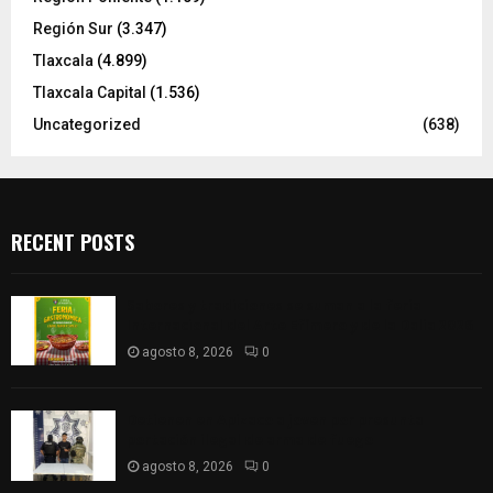
Región Sur
(3.347)
Tlaxcala
(4.899)
Tlaxcala Capital
(1.536)
Uncategorized
(638)
RECENT POSTS
Sabores y tradiciones se suman a la feria
Internacional del Arte Efímero y de la Dalia 2026
agosto 8, 2026
0
Detienen en Apizaco a joven por presunta
portación ilegal de arma de fuego
agosto 8, 2026
0