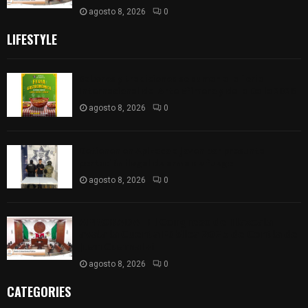
agosto 8, 2026
0
LIFESTYLE
Sabores y tradiciones se suman a la feria
Internacional del Arte Efímero y de la Dalia 2026
agosto 8, 2026
0
Detienen en Apizaco a joven por presunta
portación ilegal de arma de fuego
agosto 8, 2026
0
𝗔𝗣𝗥𝗢𝗕𝗔𝗗𝗔 | 𝗘𝗹 𝗖𝗼𝗻𝗴𝗿𝗲𝘀𝗼 𝗱𝗲 𝗧𝗹𝗮𝘅𝗰𝗮𝗹𝗮
𝗮𝘃𝗮𝗹𝗮 𝗹𝗮 𝗖𝘂𝗲𝗻𝘁𝗮 𝗣ú𝗯𝗹𝗶𝗰𝗮 𝟮𝟬𝟮𝟱 𝗱𝗲 𝗖𝗼𝗻𝘁𝗹𝗮 𝗱𝗲
𝗝𝘂𝗮𝗻 𝗖𝘂𝗮𝗺𝗮𝘁𝘇𝗶
agosto 8, 2026
0
CATEGORIES