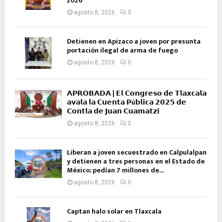
2026
agosto 8, 2026
0
Detienen en Apizaco a joven por presunta
portación ilegal de arma de fuego
agosto 8, 2026
0
𝗔𝗣𝗥𝗢𝗕𝗔𝗗𝗔 | 𝗘𝗹 𝗖𝗼𝗻𝗴𝗿𝗲𝘀𝗼 𝗱𝗲 𝗧𝗹𝗮𝘅𝗰𝗮𝗹𝗮
𝗮𝘃𝗮𝗹𝗮 𝗹𝗮 𝗖𝘂𝗲𝗻𝘁𝗮 𝗣ú𝗯𝗹𝗶𝗰𝗮 𝟮𝟬𝟮𝟱 𝗱𝗲
𝗖𝗼𝗻𝘁𝗹𝗮 𝗱𝗲 𝗝𝘂𝗮𝗻 𝗖𝘂𝗮𝗺𝗮𝘁𝘇𝗶
agosto 8, 2026
0
Liberan a joven secuestrado en Calpulalpan
y detienen a tres personas en el Estado de
México; pedían 7 millones de...
agosto 8, 2026
0
Captan halo solar en Tlaxcala