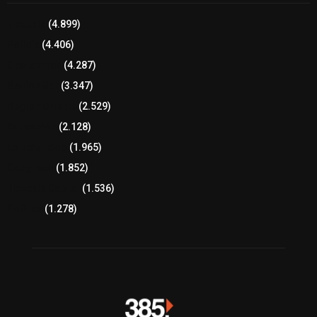
Tlaxcala
(4.899)
Policía
(4.406)
8 columnas
(4.287)
Región Sur
(3.347)
Región Oriente
(2.529)
Educación
(2.128)
Lo más leído
(1.965)
Congreso
(1.852)
Tlaxcala Capital
(1.536)
Política
(1.278)