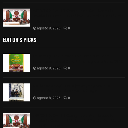
𝗔𝗣𝗥𝗢𝗕𝗔𝗗𝗔 | 𝗘𝗹 𝗖𝗼𝗻𝗴𝗿𝗲𝘀𝗼 𝗱𝗲 𝗧𝗹𝗮𝘅𝗰𝗮𝗹𝗮
𝗮𝘃𝗮𝗹𝗮 𝗹𝗮 𝗖𝘂𝗲𝗻𝘁𝗮 𝗣ú𝗯𝗹𝗶𝗰𝗮 𝟮𝟬𝟮𝟱 𝗱𝗲 𝗖𝗼𝗻𝘁𝗹𝗮 𝗱𝗲
𝗝𝘂𝗮𝗻 𝗖𝘂𝗮𝗺𝗮𝘁𝘇𝗶
agosto 8, 2026
0
EDITOR'S PICKS
Sabores y tradiciones se suman a la feria
Internacional del Arte Efímero y de la Dalia 2026
agosto 8, 2026
0
Detienen en Apizaco a joven por presunta
portación ilegal de arma de fuego
agosto 8, 2026
0
𝗔𝗣𝗥𝗢𝗕𝗔𝗗𝗔 | 𝗘𝗹 𝗖𝗼𝗻𝗴𝗿𝗲𝘀𝗼 𝗱𝗲 𝗧𝗹𝗮𝘅𝗰𝗮𝗹𝗮
𝗮𝘃𝗮𝗹𝗮 𝗹𝗮 𝗖𝘂𝗲𝗻𝘁𝗮 𝗣ú𝗯𝗹𝗶𝗰𝗮 𝟮𝟬𝟮𝟱 𝗱𝗲 𝗖𝗼𝗻𝘁𝗹𝗮 𝗱𝗲
𝗝𝘂𝗮𝗻 𝗖𝘂𝗮𝗺𝗮𝘁𝘇𝗶