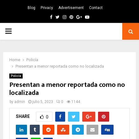
Blog
Privacy
Advertisement
Contact
Facebook
Twitter
Instagram
Pinterest
Google
Youtube
PRIMARY
MENU
Home
Policía
Presentan a menor reportada como no localizada
Policía
Presentan a menor reportada como no
localizada
by
admin
julio 5, 2023
0
1144
SHARE
0