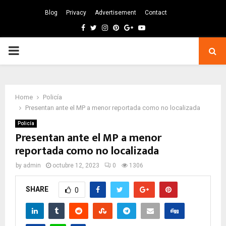
Blog
Privacy
Advertisement
Contact
Facebook
Twitter
Instagram
Pinterest
Google
Youtube
PRIMARY
MENU
Home
Policía
Presentan ante el MP a menor reportada como no localizada
Policía
Presentan ante el MP a menor
reportada como no localizada
by
admin
octubre 12, 2023
0
1306
SHARE
0