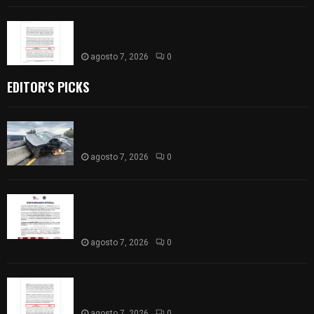
Aprueban la Cuenta Pública 2025 de Santa Ana
Nopalucan
agosto 7, 2026
0
EDITOR'S PICKS
Se accidenta camioneta sobre la carretera
México-Veracruz, a la altura de Hueyotlipan
agosto 7, 2026
0
Retiran de sus funciones a policía de
Chiautempan tras ser exhibido en redes por
presunto soborno
agosto 7, 2026
0
Aprueban la Cuenta Pública 2025 de Santa Ana
Nopalucan
agosto 7, 2026
0