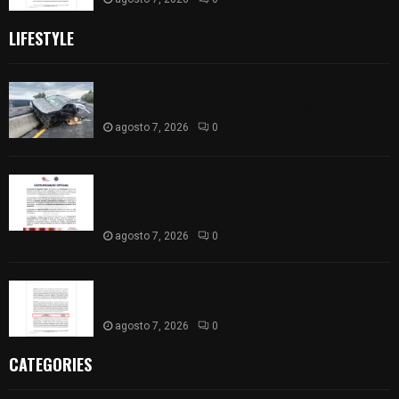
LIFESTYLE
Se accidenta camioneta sobre la carretera
México-Veracruz, a la altura de Hueyotlipan
agosto 7, 2026
0
Retiran de sus funciones a policía de
Chiautempan tras ser exhibido en redes por
presunto soborno
agosto 7, 2026
0
Aprueban la Cuenta Pública 2025 de Santa Ana
Nopalucan
agosto 7, 2026
0
CATEGORIES