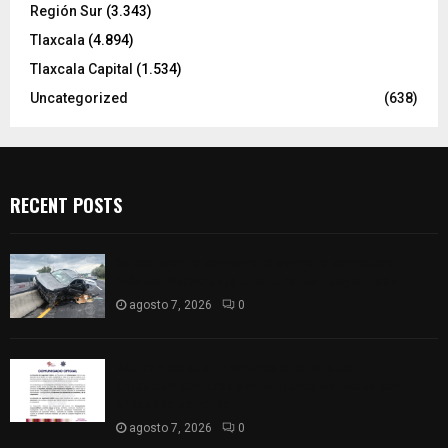
Región Sur
(3.343)
Tlaxcala
(4.894)
Tlaxcala Capital
(1.534)
Uncategorized
(638)
RECENT POSTS
Se accidenta camioneta sobre la carretera
México-Veracruz, a la altura de Hueyotlipan
agosto 7, 2026
0
Retiran de sus funciones a policía de
Chiautempan tras ser exhibido en redes por
presunto soborno
agosto 7, 2026
0