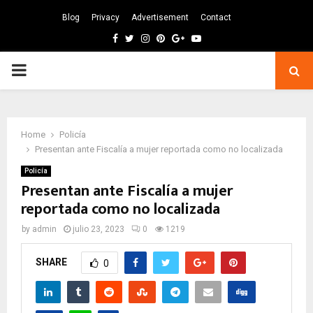
Blog
Privacy
Advertisement
Contact
Facebook
Twitter
Instagram
Pinterest
Google
Youtube
PRIMARY
MENU
Home
Policía
Presentan ante Fiscalía a mujer reportada como no localizada
Policía
Presentan ante Fiscalía a mujer
reportada como no localizada
by
admin
julio 23, 2023
0
1219
SHARE
0