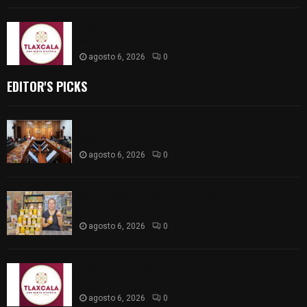
Caso Lorena Cuéllar: Estado exige rigor y fuentes
oficiales ante acusaciones sin sustento
agosto 6, 2026
0
EDITOR'S PICKS
Vota ITE terna para elegir a persona Secretaria
Ejecutiva
agosto 6, 2026
0
Sabor 100% tlaxcalteca: Conoce Guarda Frutz en
el Mercado de Artesanos
agosto 6, 2026
0
Caso Lorena Cuéllar: Estado exige rigor y fuentes
oficiales ante acusaciones sin sustento
agosto 6, 2026
0