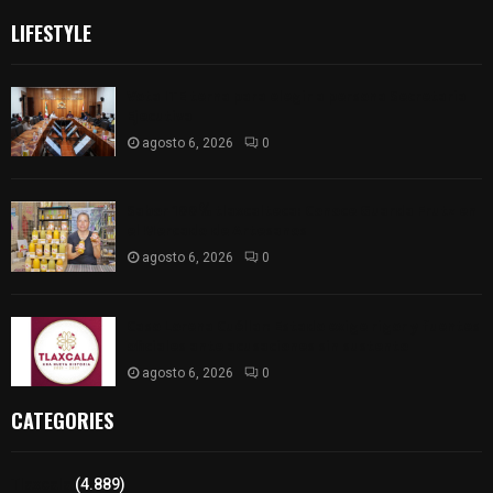
LIFESTYLE
Vota ITE terna para elegir a persona Secretaria
Ejecutiva
agosto 6, 2026
0
Sabor 100% tlaxcalteca: Conoce Guarda Frutz en
el Mercado de Artesanos
agosto 6, 2026
0
Caso Lorena Cuéllar: Estado exige rigor y fuentes
oficiales ante acusaciones sin sustento
agosto 6, 2026
0
CATEGORIES
Tlaxcala
(4.889)