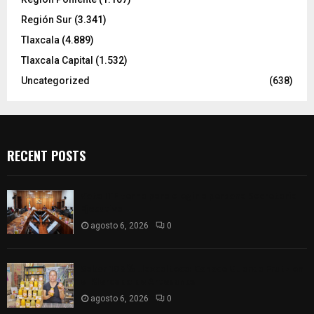
Región Sur
(3.341)
Tlaxcala
(4.889)
Tlaxcala Capital
(1.532)
Uncategorized
(638)
RECENT POSTS
Vota ITE terna para elegir a persona Secretaria
Ejecutiva
agosto 6, 2026
0
Sabor 100% tlaxcalteca: Conoce Guarda Frutz en
el Mercado de Artesanos
agosto 6, 2026
0