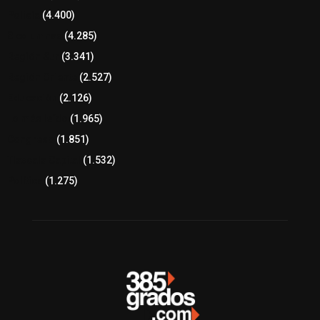
Policía
(4.400)
8 columnas
(4.285)
Región Sur
(3.341)
Región Oriente
(2.527)
Educación
(2.126)
Lo más leído
(1.965)
Congreso
(1.851)
Tlaxcala Capital
(1.532)
Política
(1.275)