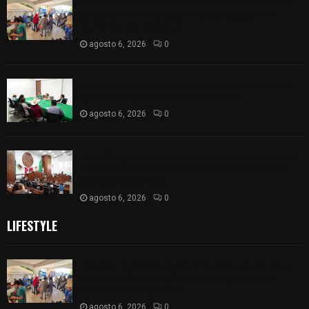
Realizan campaña de esterilización de perros y
gatos en Villa Alta y San Mateo Ayecac en el
municipio de Tepetitla
agosto 6, 2026
0
Atienden diputados a comisión de productores,
ejidatarios y pobladores de Ixtenco
agosto 6, 2026
0
Inicia Congreso la aprobación de dictámenes de
las cuentas públicas de entes fiscalizables del
ejercicio fiscal 2025
agosto 6, 2026
0
LIFESTYLE
Realizan campaña de esterilización de perros y
gatos en Villa Alta y San Mateo Ayecac en el
municipio de Tepetitla
agosto 6, 2026
0