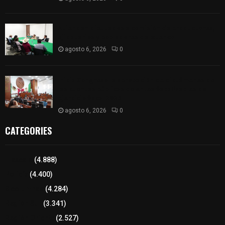
Atienden diputados a comisión de productores,
ejidatarios y pobladores de Ixtenco
agosto 6, 2026
0
Inicia Congreso la aprobación de dictámenes de
las cuentas públicas de entes fiscalizables del
ejercicio fiscal 2025
agosto 6, 2026
0
CATEGORIES
Tlaxcala
(4.888)
Policía
(4.400)
8 columnas
(4.284)
Región Sur
(3.341)
Región Oriente
(2.527)