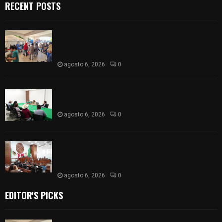
RECENT POSTS
Realizan campaña de esterilización de perros y
gatos en Villa Alta y San Mateo Ayecac en el
municipio de Tepetitla
agosto 6, 2026
0
Atienden diputados a comisión de productores,
ejidatarios y pobladores de Ixtenco
agosto 6, 2026
0
Inicia Congreso la aprobación de dictámenes de
las cuentas públicas de entes fiscalizables del
ejercicio fiscal 2025
agosto 6, 2026
0
EDITOR'S PICKS