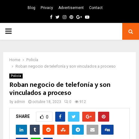
Blog
Privacy
Advertisement
Contact
Facebook
Twitter
Instagram
Pinterest
Google
Youtube
PRIMARY
MENU
Home
Policía
Roban negocio de telefonía y son vinculados a proceso
Policía
Roban negocio de telefonía y son
vinculados a proceso
by
admin
octubre 18, 2023
0
912
SHARE
0