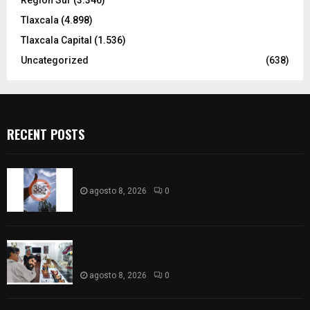
Región Sur
(3.346)
Tlaxcala
(4.898)
Tlaxcala Capital
(1.536)
Uncategorized
(638)
RECENT POSTS
Captan halo solar en Tlaxcala
agosto 8, 2026
0
68 Piezas compiten en el 32° concurso estatal de
madera tallada de la casa de artesanías
agosto 8, 2026
0