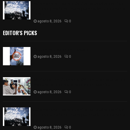
Así amanece Tlaxcala Capital este sábado: cielo
nublado y mañana fresca; se prevén lluvias por la
tarde
agosto 8, 2026
0
EDITOR'S PICKS
Captan halo solar en Tlaxcala
agosto 8, 2026
0
68 Piezas compiten en el 32° concurso estatal de
madera tallada de la casa de artesanías
agosto 8, 2026
0
Así amanece Tlaxcala Capital este sábado: cielo
nublado y mañana fresca; se prevén lluvias por la
tarde
agosto 8, 2026
0