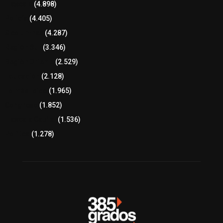
Tlaxcala
(4.898)
Policía
(4.405)
8 columnas
(4.287)
Región Sur
(3.346)
Región Oriente
(2.529)
Educación
(2.128)
Lo más leído
(1.965)
Congreso
(1.852)
Tlaxcala Capital
(1.536)
Política
(1.278)