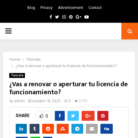
Blog
Privacy
Advertisement
Contact
Facebook
Twitter
Instagram
Pinterest
Google
Youtube
PRIMARY
MENU
Home
Tlaxcala
¿Vas a renovar o aperturar tu licencia de funcionamiento?
Tlaxcala
¿Vas a renovar o aperturar tu licencia de
funcionamiento?
by
admin
octubre 18, 2023
0
1171
SHARE
0