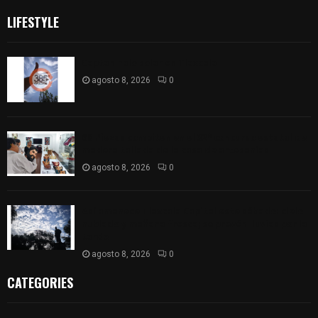
LIFESTYLE
Captan halo solar en Tlaxcala
agosto 8, 2026
0
68 Piezas compiten en el 32° concurso estatal de
madera tallada de la casa de artesanías
agosto 8, 2026
0
Así amanece Tlaxcala Capital este sábado: cielo
nublado y mañana fresca; se prevén lluvias por la
tarde
agosto 8, 2026
0
CATEGORIES