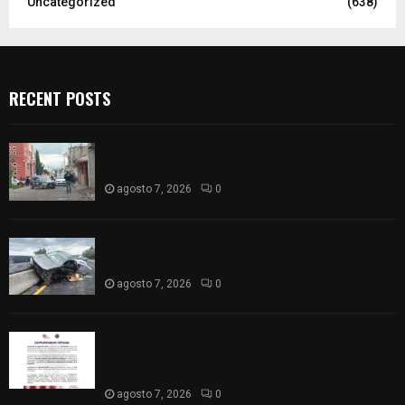
Uncategorized
(638)
RECENT POSTS
Muere hombre al interior de salón de eventos en
Apizaco
agosto 7, 2026
0
Se accidenta camioneta sobre la carretera
México-Veracruz, a la altura de Hueyotlipan
agosto 7, 2026
0
Retiran de sus funciones a policía de
Chiautempan tras ser exhibido en redes por
presunto soborno
agosto 7, 2026
0