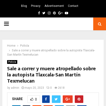
Blog
Privacy
Advertisement
Contact
Facebook
Twitter
Instagram
Pinterest
Google
Youtube
PRIMARY
MENU
Home
Policía
Sale a correr y muere atropellado sobre la autopista Tlaxcala-
San Martín Texmelucan
Policía
Sale a correr y muere atropellado sobre
la autopista Tlaxcala-San Martín
Texmelucan
by
admin
mayo 20, 2023
0
2618
SHARE
0