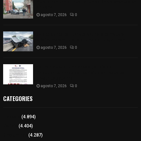
Muere hombre al interior de salón de eventos en
Apizaco
agosto 7, 2026
0
Se accidenta camioneta sobre la carretera
México-Veracruz, a la altura de Hueyotlipan
agosto 7, 2026
0
Retiran de sus funciones a policía de
Chiautempan tras ser exhibido en redes por
presunto soborno
agosto 7, 2026
0
CATEGORIES
Tlaxcala
(4.894)
Policía
(4.404)
8 columnas
(4.287)