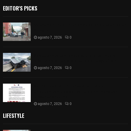
EDITOR'S PICKS
Muere hombre al interior de salón de eventos en
Apizaco
agosto 7, 2026
0
Se accidenta camioneta sobre la carretera
México-Veracruz, a la altura de Hueyotlipan
agosto 7, 2026
0
Retiran de sus funciones a policía de
Chiautempan tras ser exhibido en redes por
presunto soborno
agosto 7, 2026
0
LIFESTYLE