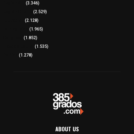
Región Sur
(3.346)
Región Oriente
(2.529)
Educación
(2.128)
Lo más leído
(1.965)
Congreso
(1.852)
Tlaxcala Capital
(1.535)
Política
(1.278)
ABOUT US