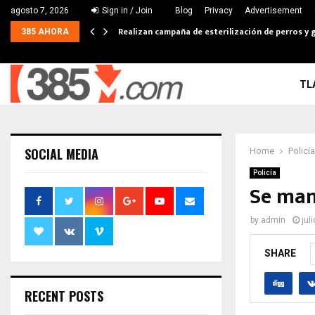
agosto 7, 2026
Sign in / Join
Blog
Privacy
Advertisement
Realizan campaña de esterilización de perros y g
385 AHORA
TL
SOCIAL MEDIA
Home
Policía
Policía
Se man
by
admin
jul
SHARE
RECENT POSTS