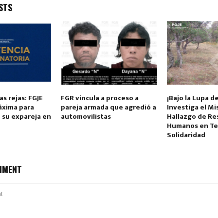
STS
Reply
Retweet
Favorite
Reply
R
as rejas: FGJE
FGR vincula a proceso a
¡Bajo la Lupa de
áxima para
pareja armada que agredió a
Investiga el Mi
 su expareja en
automovilistas
Hallazgo de Re
Humanos en Tet
Solidaridad
MMENT