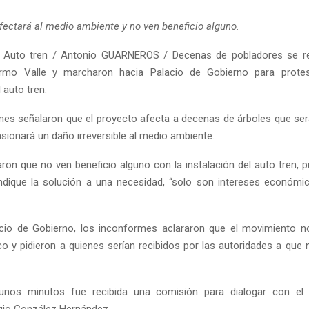
fectará al medio ambiente y no ven beneficio alguno.
 Auto tren / Antonio GUARNEROS / Decenas de pobladores se re
lermo Valle y marcharon hacia Palacio de Gobierno para protes
 auto tren.
es señalaron que el proyecto afecta a decenas de árboles que ser
sionará un daño irreversible al medio ambiente.
ron que no ven beneficio alguno con la instalación del auto tren, 
ndique la solución a una necesidad, “solo son intereses económ
cio de Gobierno, los inconformes aclararon que el movimiento n
ico y pidieron a quienes serían recibidos por las autoridades a que 
nos minutos fue recibida una comisión para dialogar con el 
gio González Hernández.