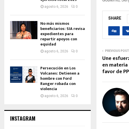
agosto 6, 2026
0
SHARE
No más mismos
beneficiarios: SIA revisa
expedientes para
repartir apoyos con
equidad
PREVIOUS POST
agosto 6, 2026
0
Une esfuerz
en materia
Persecución en Los
favor de P
Volcanes: Detienen a
hombre con Ford
Ranger robada con
violencia
agosto 6, 2026
0
INSTAGRAM