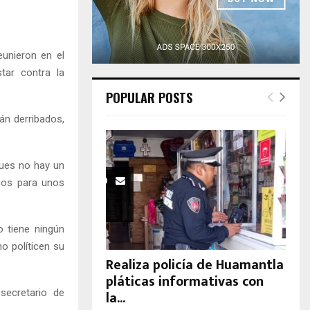
H
unieron en el
tar contra la
POPULAR POSTS
án derribados,
pues no hay un
icos para unos
o tiene ningún
no políticen su
Realiza policía de Huamantla
pláticas informativas con
secretario de
la...