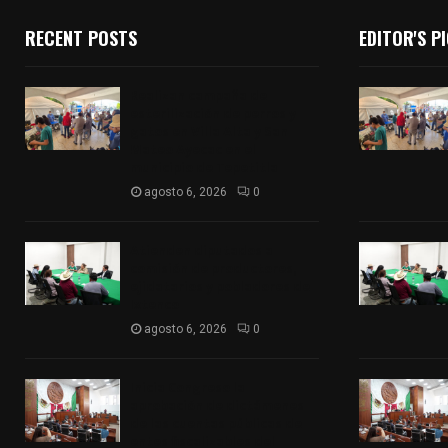
RECENT POSTS
EDITOR'S P
Realizan campaña de
esterilización de perros y
gatos en Villa Alta y San
Mateo Ayecac en el
municipio de Tepetitla
agosto 6, 2026
0
Atienden diputados a
comisión de productores,
ejidatarios y pobladores de
Ixtenco
agosto 6, 2026
0
Inicia Congreso la
aprobación de dictámenes
de las cuentas públicas de
entes fiscalizables del