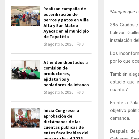
Realizan campaña de
*Alegan que a
esterilización de
perros y gatos en Villa
385 Grados /
Alta y San Mateo
Ayecac en el municipio
bulevar Guil
de Tepetitla
instalación del
agosto 6, 2026
0
Los inconform
por lo que oca
Atienden diputados a
comisión de
productores,
También alega
ejidatarios y
estudio que i
pobladores de Ixtenco
cuantos”.
agosto 6, 2026
0
Frente a Pala
Inicia Congreso la
objetivo polít
aprobación de
demanda.
dictámenes de las
cuentas públicas de
Después de u
entes fiscalizables del
ejercicio fiscal 2025
Gobierno, Ser