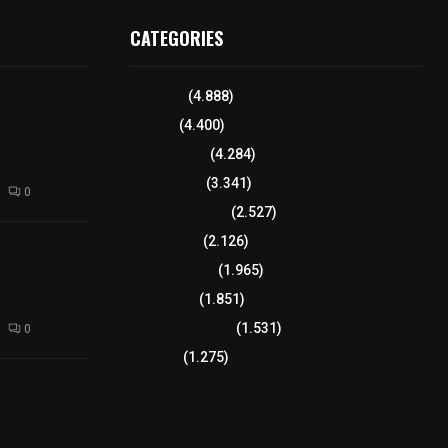
CATEGORIES
aña de
Tlaxcala
(4.888)
de perros y
Policía
(4.400)
Alta y San
n el
8 columnas
(4.284)
epetitla
Región Sur
(3.341)
0
Región Oriente
(2.527)
Educación
(2.126)
tados a
oductores,
Lo más leído
(1.965)
pobladores de
Congreso
(1.851)
Tlaxcala Capital
(1.531)
0
Política
(1.275)
 la
 dictámenes
 públicas de
bles del