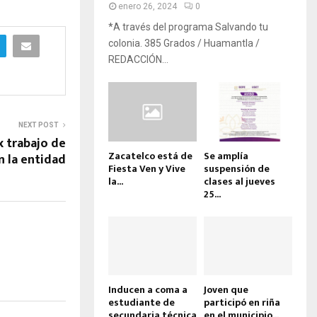
enero 26, 2024
0
*A través del programa Salvando tu
colonia. 385 Grados / Huamantla /
REDACCIÓN...
NEXT POST
 trabajo de
Zacatelco está de
Se amplía
n la entidad
Fiesta Ven y Vive
suspensión de
la...
clases al jueves
25...
Inducen a coma a
Joven que
estudiante de
participó en riña
secundaria técnica
en el municipio...