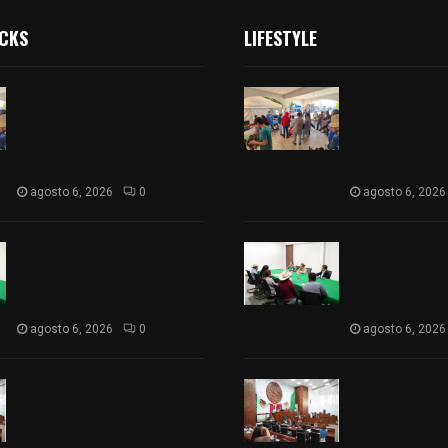
ICKS
LIFESTYLE
Realizan campaña de
Realizan camp
esterilización de perros y
esterilización 
gatos en Villa Alta y San
gatos en Villa 
Mateo Ayecac en el
Mateo Ayecac e
municipio de Tepetitla
municipio de T
agosto 6, 2026
0
agosto 6, 2026
Atienden diputados a
Atienden dipu
comisión de productores,
comisión de pr
ejidatarios y pobladores de
ejidatarios y 
Ixtenco
Ixtenco
agosto 6, 2026
0
agosto 6, 2026
Inicia Congreso la
Inicia Congreso
aprobación de dictámenes
aprobación de
de las cuentas públicas de
de las cuentas
entes fiscalizables del
entes fiscaliza