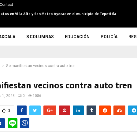
Contact
atos en Villa Alta y San Mateo Ayecac en el municipio de Tepetitla
AXCALA
8 COLUMNAS
EDUCACIÓN
POLICÍA
REG
Se manifiestan vecinos contra auto tren
ifiestan vecinos contra auto tren
io 1, 2023
0
1086
0