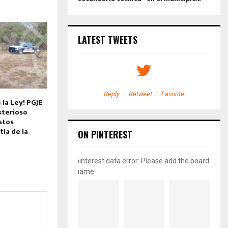
LATEST TWEETS
etweet
Favorite
Reply
Retweet
Favorite
 la Ley! PGJE
sterioso
stos
la de la
ON PINTEREST
pinterest data error: Please add the board
name