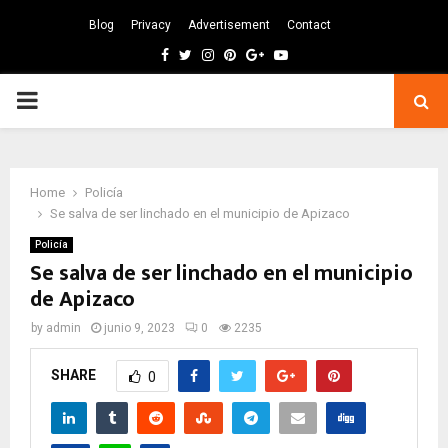
Blog
Privacy
Advertisement
Contact
Facebook
Twitter
Instagram
Pinterest
Google
Youtube
PRIMARY
MENU
Home
Policía
Se salva de ser linchado en el municipio de Apizaco
Policía
Se salva de ser linchado en el municipio
de Apizaco
by
admin
junio 9, 2023
0
2235
SHARE
0