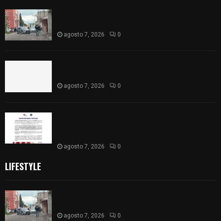
Muere hombre al interior de salón de eventos en
Apizaco
agosto 7, 2026
0
Se accidenta camioneta sobre la carretera
México-Veracruz, a la altura de Hueyotlipan
agosto 7, 2026
0
Retiran de sus funciones a policía de
Chiautempan tras ser exhibido en redes por
presunto soborno
agosto 7, 2026
0
LIFESTYLE
Muere hombre al interior de salón de eventos en
Apizaco
agosto 7, 2026
0