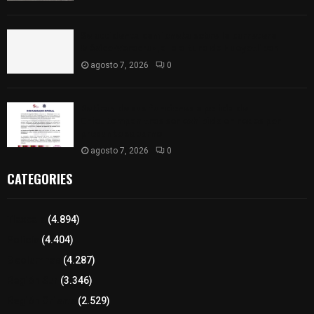
Se accidenta camioneta sobre la carretera
México-Veracruz, a la altura de Hueyotlipan
agosto 7, 2026
0
Retiran de sus funciones a policía de
Chiautempan tras ser exhibido en redes por
presunto soborno
agosto 7, 2026
0
CATEGORIES
Tlaxcala
(4.894)
Policía
(4.404)
8 columnas
(4.287)
Región Sur
(3.346)
Región Oriente
(2.529)