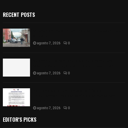
RECENT POSTS
Muere hombre al interior de salón de eventos en
Apizaco
agosto 7, 2026
0
Se accidenta camioneta sobre la carretera
México-Veracruz, a la altura de Hueyotlipan
agosto 7, 2026
0
Retiran de sus funciones a policía de
Chiautempan tras ser exhibido en redes por
presunto soborno
agosto 7, 2026
0
EDITOR'S PICKS