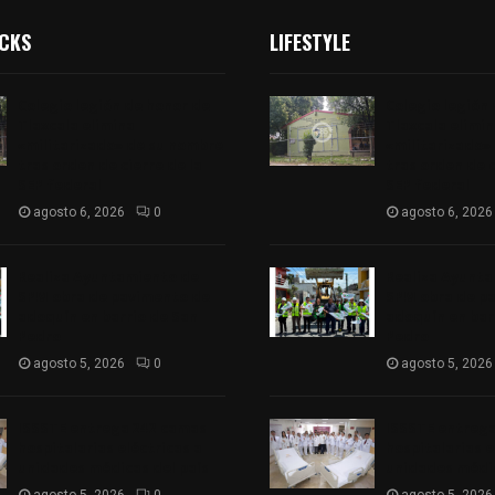
ICKS
LIFESTYLE
Colegio legión de honor de
Colegio legión
Tlaxcala elimina
Tlaxcala elimi
«militarizado» de su nombre
«militarizado»
tras orden de cierre de la
tras orden de c
SEP federal
SEP federal
agosto 6, 2026
0
agosto 6, 2026
Realiza Ayuntamiento de
Realiza Ayunt
SPM obra de pavimento de
SPM obra de p
adoquín en barrio de San
adoquín en bar
Pedro
Pedro
agosto 5, 2026
0
agosto 5, 2026
ISSSTE entrega 242 camas
ISSSTE entreg
hospitalarias eléctricas a
hospitalarias e
unidades médicas del país
unidades médic
agosto 5, 2026
0
agosto 5, 2026