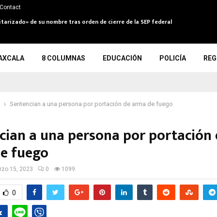
Contact
itarizado» de su nombre tras orden de cierre de la SEP federal
AXCALA
8 COLUMNAS
EDUCACIÓN
POLICÍA
REG
Sentencian a una persona por portación de arma de fuego
cian a una persona por portación
e fuego
zo 15, 2023
0
1099
0