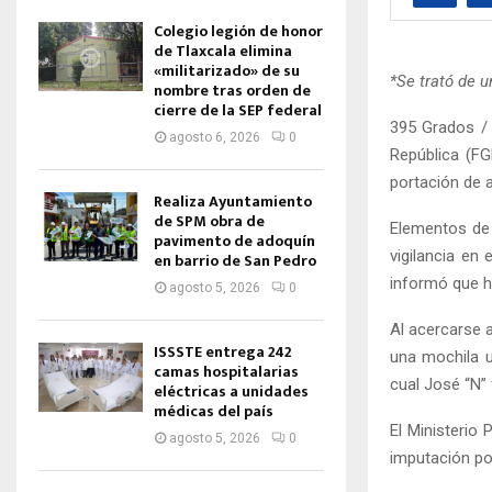
Colegio legión de honor
de Tlaxcala elimina
«militarizado» de su
*Se trató de u
nombre tras orden de
cierre de la SEP federal
395 Grados / 
agosto 6, 2026
0
República (FG
portación de a
Realiza Ayuntamiento
de SPM obra de
Elementos de 
pavimento de adoquín
vigilancia en
en barrio de San Pedro
informó que h
agosto 5, 2026
0
Al acercarse a
ISSSTE entrega 242
una mochila u
camas hospitalarias
cual José “N” 
eléctricas a unidades
médicas del país
El Ministerio 
agosto 5, 2026
0
imputación por