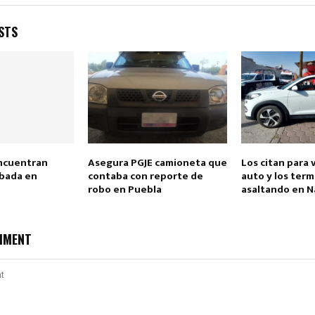
STS
Reply
Retweet
Favorite
Reply
R
encuentran
Asegura PGJE camioneta que
Los citan para
bada en
contaba con reporte de
auto y los ter
robo en Puebla
asaltando en N
MMENT