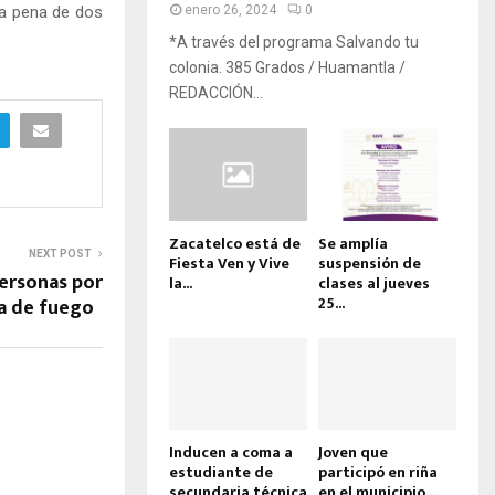
na pena de dos
enero 26, 2024
0
*A través del programa Salvando tu
colonia. 385 Grados / Huamantla /
REDACCIÓN...
Zacatelco está de
Se amplía
NEXT POST
Fiesta Ven y Vive
suspensión de
personas por
la...
clases al jueves
25...
ma de fuego
Inducen a coma a
Joven que
estudiante de
participó en riña
secundaria técnica
en el municipio...