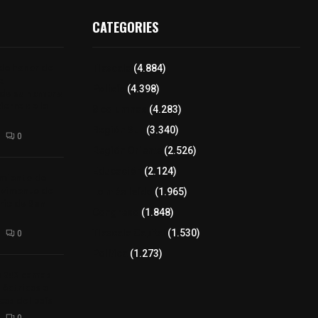
CATEGORIES
 de honor de
Tlaxcala
(4.884)
na
Policía
(4.398)
 de su nombre
ierre de la
8 columnas
(4.283)
Región Sur
(3.340)
0
Región Oriente
(2.526)
Educación
(2.124)
amiento de
avimento de
Lo más leído
(1.965)
rio de San
Congreso
(1.848)
Tlaxcala Capital
(1.530)
0
Política
(1.273)
a 242 camas
léctricas a
as del país
0