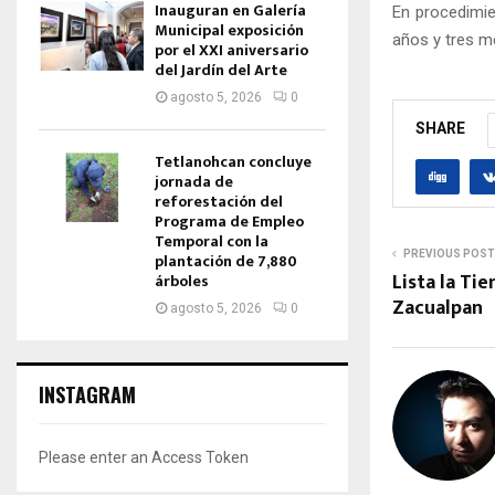
Inauguran en Galería
En procedimie
Municipal exposición
años y tres m
por el XXI aniversario
del Jardín del Arte
agosto 5, 2026
0
SHARE
Tetlanohcan concluye
jornada de
reforestación del
Programa de Empleo
Temporal con la
PREVIOUS POST
plantación de 7,880
Lista la Ti
árboles
Zacualpan
agosto 5, 2026
0
INSTAGRAM
Please enter an Access Token