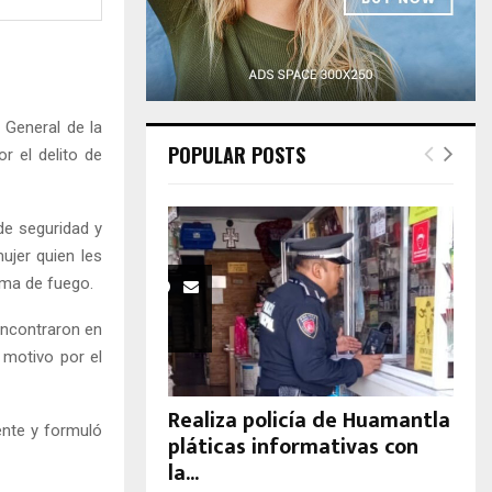
H
 General de la
POPULAR POSTS
r el delito de
de seguridad y
ujer quien les
rma de fuego.
 encontraron en
 motivo por el
Realiza policía de Huamantla
iente y formuló
pláticas informativas con
la...