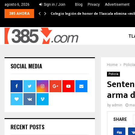
agosto 6, 2026
Sign in / Join
Blog
Privacy
Advertisement
Colegio legión de honor de Tlaxcala elimina «mil
385 AHORA
TL
SOCIAL MEDIA
Home
Policía
Policía
Senten
arma d
by
admin
mar
SHARE
RECENT POSTS