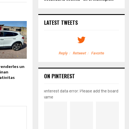
LATEST TWEETS
etweet
Favorite
Reply
Retweet
Favorite
 venderles un
minan
ON PINTEREST
ativitas
pinterest data error: Please add the board
name