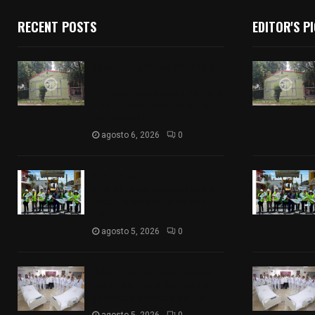
RECENT POSTS
EDITOR'S P
Colegio legión de honor de
Tlaxcala elimina
«militarizado» de su nombre
tras orden de cierre de la
SEP federal
agosto 6, 2026
0
Realiza Ayuntamiento de
SPM obra de pavimento de
adoquín en barrio de San
Pedro
agosto 5, 2026
0
ISSSTE entrega 242 camas
hospitalarias eléctricas a
unidades médicas del país
agosto 5, 2026
0