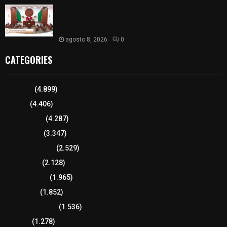
𝗔𝗣𝗥𝗢𝗕𝗔𝗗𝗔 | 𝗘𝗹 𝗖𝗼𝗻𝗴𝗿𝗲𝘀𝗼 𝗱𝗲 𝗧𝗹𝗮𝘅𝗰𝗮𝗹𝗮
𝗮𝘃𝗮𝗹𝗮 𝗹𝗮 𝗖𝘂𝗲𝗻𝘁𝗮 𝗣ú𝗯𝗹𝗶𝗰𝗮 𝟮𝟬𝟮𝟱 𝗱𝗲 𝗖𝗼𝗻𝘁𝗹𝗮 𝗱𝗲
𝗝𝘂𝗮𝗻 𝗖𝘂𝗮𝗺𝗮𝘁𝘇𝗶
agosto 8, 2026
0
CATEGORIES
Tlaxcala
(4.899)
Policía
(4.406)
8 columnas
(4.287)
Región Sur
(3.347)
Región Oriente
(2.529)
Educación
(2.128)
Lo más leído
(1.965)
Congreso
(1.852)
Tlaxcala Capital
(1.536)
Política
(1.278)