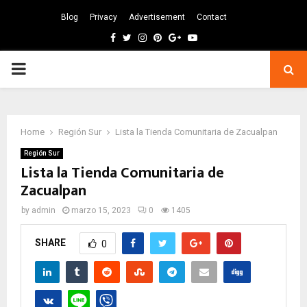
Blog
Privacy
Advertisement
Contact
Facebook
Twitter
Instagram
Pinterest
Google
Youtube
PRIMARY
MENU
Home
Región Sur
Lista la Tienda Comunitaria de Zacualpan
Región Sur
Lista la Tienda Comunitaria de
Zacualpan
by
admin
marzo 15, 2023
0
1405
SHARE
0