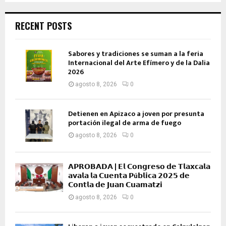
RECENT POSTS
Sabores y tradiciones se suman a la feria
Internacional del Arte Efímero y de la Dalia
2026
agosto 8, 2026
0
Detienen en Apizaco a joven por presunta
portación ilegal de arma de fuego
agosto 8, 2026
0
𝗔𝗣𝗥𝗢𝗕𝗔𝗗𝗔 | 𝗘𝗹 𝗖𝗼𝗻𝗴𝗿𝗲𝘀𝗼 𝗱𝗲 𝗧𝗹𝗮𝘅𝗰𝗮𝗹𝗮
𝗮𝘃𝗮𝗹𝗮 𝗹𝗮 𝗖𝘂𝗲𝗻𝘁𝗮 𝗣ú𝗯𝗹𝗶𝗰𝗮 𝟮𝟬𝟮𝟱 𝗱𝗲
𝗖𝗼𝗻𝘁𝗹𝗮 𝗱𝗲 𝗝𝘂𝗮𝗻 𝗖𝘂𝗮𝗺𝗮𝘁𝘇𝗶
agosto 8, 2026
0