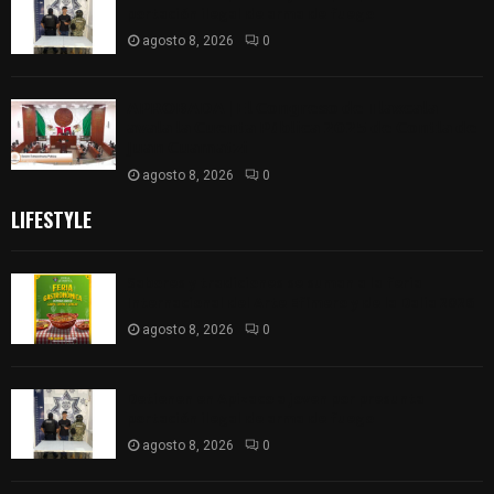
portación ilegal de arma de fuego
agosto 8, 2026
0
𝗔𝗣𝗥𝗢𝗕𝗔𝗗𝗔 | 𝗘𝗹 𝗖𝗼𝗻𝗴𝗿𝗲𝘀𝗼 𝗱𝗲 𝗧𝗹𝗮𝘅𝗰𝗮𝗹𝗮
𝗮𝘃𝗮𝗹𝗮 𝗹𝗮 𝗖𝘂𝗲𝗻𝘁𝗮 𝗣ú𝗯𝗹𝗶𝗰𝗮 𝟮𝟬𝟮𝟱 𝗱𝗲 𝗖𝗼𝗻𝘁𝗹𝗮 𝗱𝗲
𝗝𝘂𝗮𝗻 𝗖𝘂𝗮𝗺𝗮𝘁𝘇𝗶
agosto 8, 2026
0
LIFESTYLE
Sabores y tradiciones se suman a la feria
Internacional del Arte Efímero y de la Dalia 2026
agosto 8, 2026
0
Detienen en Apizaco a joven por presunta
portación ilegal de arma de fuego
agosto 8, 2026
0