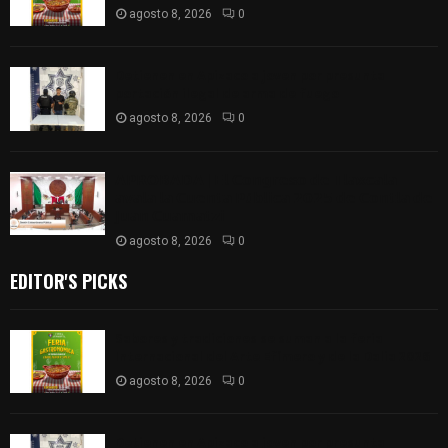
agosto 8, 2026
0
Detienen en Apizaco a joven por presunta
portación ilegal de arma de fuego
agosto 8, 2026
0
𝗔𝗣𝗥𝗢𝗕𝗔𝗗𝗔 | 𝗘𝗹 𝗖𝗼𝗻𝗴𝗿𝗲𝘀𝗼 𝗱𝗲 𝗧𝗹𝗮𝘅𝗰𝗮𝗹𝗮
𝗮𝘃𝗮𝗹𝗮 𝗹𝗮 𝗖𝘂𝗲𝗻𝘁𝗮 𝗣ú𝗯𝗹𝗶𝗰𝗮 𝟮𝟬𝟮𝟱 𝗱𝗲 𝗖𝗼𝗻𝘁𝗹𝗮 𝗱𝗲
𝗝𝘂𝗮𝗻 𝗖𝘂𝗮𝗺𝗮𝘁𝘇𝗶
agosto 8, 2026
0
EDITOR'S PICKS
Sabores y tradiciones se suman a la feria
Internacional del Arte Efímero y de la Dalia 2026
agosto 8, 2026
0
Detienen en Apizaco a joven por presunta