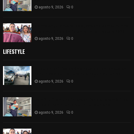
agosto 9, 2026
0
Blanca Angulo respalda a Jocelyne Gómez rumbo
a la elección de Reina de la Feria Tlaxcala 2026
agosto 9, 2026
0
LIFESTYLE
Frustran policías de SPM robo de camioneta en
comunidad de Tlaltepango; hay un detenido
agosto 9, 2026
0
¡Es niño! Oportuna intervención de paramédicos
ayuda al nacimiento de un bebé en SPM
agosto 9, 2026
0
Blanca Angulo respalda a Jocelyne Gómez rumbo