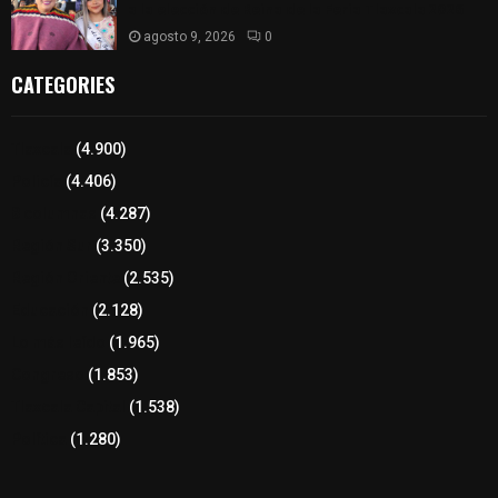
a la elección de Reina de la Feria Tlaxcala 2026
agosto 9, 2026
0
CATEGORIES
Tlaxcala
(4.900)
Policía
(4.406)
8 columnas
(4.287)
Región Sur
(3.350)
Región Oriente
(2.535)
Educación
(2.128)
Lo más leído
(1.965)
Congreso
(1.853)
Tlaxcala Capital
(1.538)
Política
(1.280)