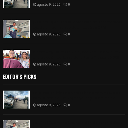
agosto 9, 2026
0
¡Es niño! Oportuna intervención de paramédicos
ayuda al nacimiento de un bebé en SPM
agosto 9, 2026
0
Blanca Angulo respalda a Jocelyne Gómez rumbo
a la elección de Reina de la Feria Tlaxcala 2026
agosto 9, 2026
0
EDITOR'S PICKS
Frustran policías de SPM robo de camioneta en
comunidad de Tlaltepango; hay un detenido
agosto 9, 2026
0
¡Es niño! Oportuna intervención de paramédicos
ayuda al nacimiento de un bebé en SPM