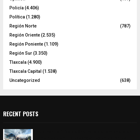
Policía
(4.406)
Política
(1.280)
Región Norte
(787)
Región Oriente
(2.535)
Región Poniente
(1.109)
Región Sur
(3.350)
Tlaxcala
(4.900)
Tlaxcala Capital
(1.538)
Uncategorized
(638)
RECENT POSTS
Frustran policías de SPM robo de camioneta en
comunidad de Tlaltepango; hay un detenido