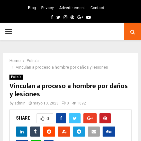
Blog
Privacy
Advertisement
Contact
Facebook
Twitter
Instagram
Pinterest
Google
Youtube
PRIMARY
MENU
Home
Policía
Vinculan a proceso a hombre por daños y lesiones
Policía
Vinculan a proceso a hombre por daños
y lesiones
by
admin
mayo 10, 2023
0
1092
SHARE
0