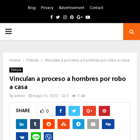
Blog
Privacy
Advertisement
Contact
Facebook
Twitter
Instagram
Pinterest
Google
Youtube
PRIMARY
MENU
Home
Policía
Vinculan a proceso a hombres por robo a casa
Policía
Vinculan a proceso a hombres por robo
a casa
by
admin
mayo 10, 2023
0
1148
SHARE
0