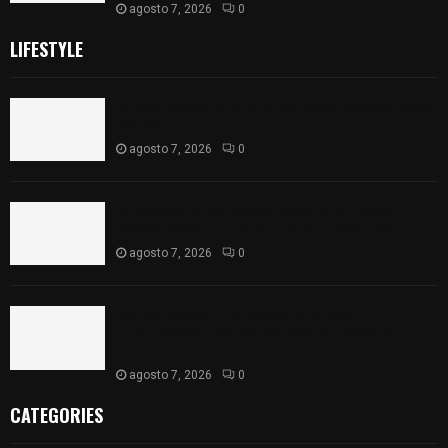
agosto 7, 2026
0
LIFESTYLE
Muere hombre al interior de salón de eventos en
Apizaco
agosto 7, 2026
0
Se accidenta camioneta sobre la carretera
México-Veracruz, a la altura de Hueyotlipan
agosto 7, 2026
0
Retiran de sus funciones a policía de
Chiautempan tras ser exhibido en redes por
presunto soborno
agosto 7, 2026
0
CATEGORIES