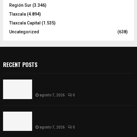
Región Sur
(3.346)
Tlaxcala
(4.894)
Tlaxcala Capital
(1.535)
Uncategorized
(638)
RECENT POSTS
Muere hombre al interior de salón de eventos en
Apizaco
agosto 7, 2026
0
Se accidenta camioneta sobre la carretera
México-Veracruz, a la altura de Hueyotlipan
agosto 7, 2026
0