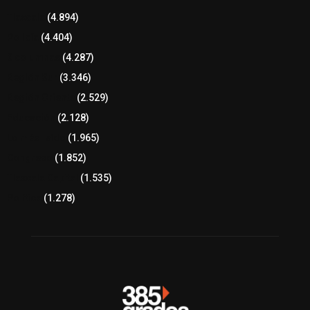
Tlaxcala
(4.894)
Policía
(4.404)
8 columnas
(4.287)
Región Sur
(3.346)
Región Oriente
(2.529)
Educación
(2.128)
Lo más leído
(1.965)
Congreso
(1.852)
Tlaxcala Capital
(1.535)
Política
(1.278)