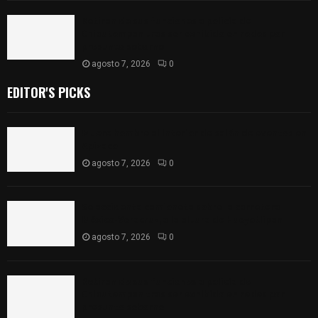
Retiran de sus funciones a policía de
Chiautempan tras ser exhibido en redes por
presunto soborno
agosto 7, 2026
0
EDITOR'S PICKS
Muere hombre al interior de salón de eventos en
Apizaco
agosto 7, 2026
0
Se accidenta camioneta sobre la carretera
México-Veracruz, a la altura de Hueyotlipan
agosto 7, 2026
0
Retiran de sus funciones a policía de
Chiautempan tras ser exhibido en redes por
presunto soborno