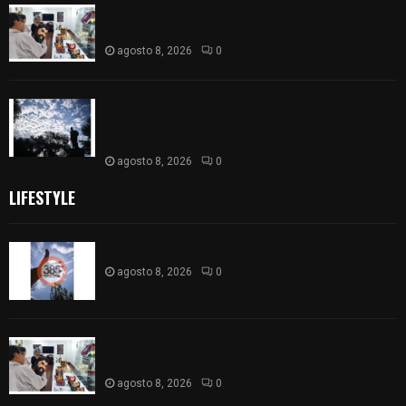
68 Piezas compiten en el 32° concurso estatal de
madera tallada de la casa de artesanías
agosto 8, 2026
0
Así amanece Tlaxcala Capital este sábado: cielo
nublado y mañana fresca; se prevén lluvias por la
tarde
agosto 8, 2026
0
LIFESTYLE
Captan halo solar en Tlaxcala
agosto 8, 2026
0
68 Piezas compiten en el 32° concurso estatal de
madera tallada de la casa de artesanías
agosto 8, 2026
0