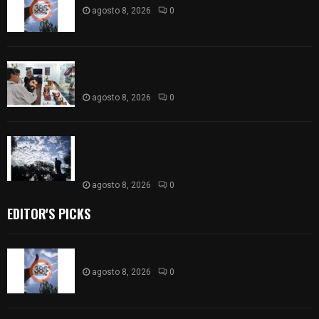
agosto 8, 2026
0
68 Piezas compiten en el 32° concurso estatal de
madera tallada de la casa de artesanías
agosto 8, 2026
0
Así amanece Tlaxcala Capital este sábado: cielo
nublado y mañana fresca; se prevén lluvias por la
tarde
agosto 8, 2026
0
EDITOR'S PICKS
Captan halo solar en Tlaxcala
agosto 8, 2026
0