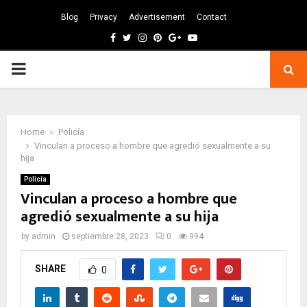
Blog
Privacy
Advertisement
Contact
Facebook
Twitter
Instagram
Pinterest
Google
Youtube
PRIMARY
MENU
Home
Policía
Vinculan a proceso a hombre que agredió sexualmente a su
hija
Policía
Vinculan a proceso a hombre que
agredió sexualmente a su hija
by
admin
septiembre 28, 2023
0
994
SHARE
0