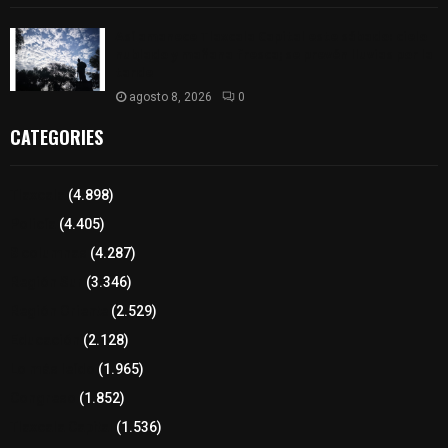
Así amanece Tlaxcala Capital este sábado: cielo
nublado y mañana fresca; se prevén lluvias por la
tarde
agosto 8, 2026
0
CATEGORIES
Tlaxcala
(4.898)
Policía
(4.405)
8 columnas
(4.287)
Región Sur
(3.346)
Región Oriente
(2.529)
Educación
(2.128)
Lo más leído
(1.965)
Congreso
(1.852)
Tlaxcala Capital
(1.536)