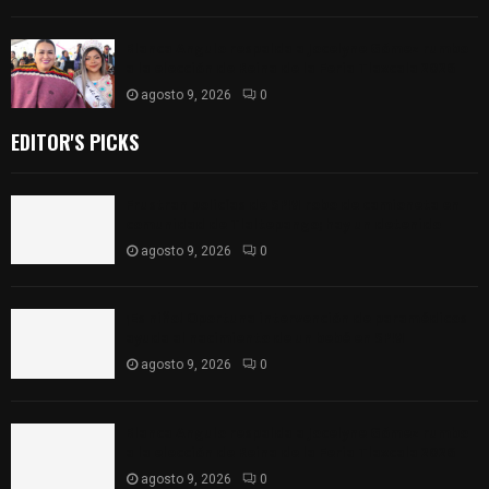
Blanca Angulo respalda a Jocelyne Gómez rumbo
a la elección de Reina de la Feria Tlaxcala 2026
agosto 9, 2026
0
EDITOR'S PICKS
Frustran policías de SPM robo de camioneta en
comunidad de Tlaltepango; hay un detenido
agosto 9, 2026
0
¡Es niño! Oportuna intervención de paramédicos
ayuda al nacimiento de un bebé en SPM
agosto 9, 2026
0
Blanca Angulo respalda a Jocelyne Gómez rumbo
a la elección de Reina de la Feria Tlaxcala 2026
agosto 9, 2026
0