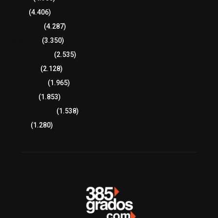
Policía
(4.406)
8 columnas
(4.287)
Región Sur
(3.350)
Región Oriente
(2.535)
Educación
(2.128)
Lo más leído
(1.965)
Congreso
(1.853)
Tlaxcala Capital
(1.538)
Política
(1.280)