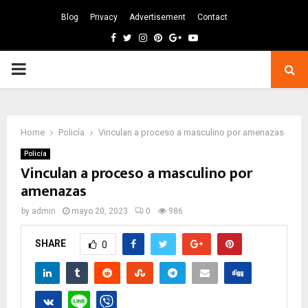
Blog
Privacy
Advertisement
Contact
Facebook
Twitter
Instagram
Pinterest
Google
Youtube
PRIMARY
MENU
Home
Policía
Vinculan a proceso a masculino por amenazas
Policía
Vinculan a proceso a masculino por
amenazas
by
admin
mayo 20, 2023
0
986
SHARE
0