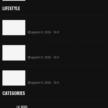
LIFESTYLE
Frustran policías de SPM robo de camioneta en
comunidad de Tlaltepango; hay un detenido
agosto 9, 2026
0
¡Es niño! Oportuna intervención de paramédicos
ayuda al nacimiento de un bebé en SPM
agosto 9, 2026
0
Blanca Angulo respalda a Jocelyne Gómez rumbo
a la elección de Reina de la Feria Tlaxcala 2026
agosto 9, 2026
0
CATEGORIES
Tlaxcala
(4.900)