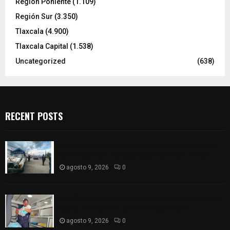
Región Poniente
(1.109)
Región Sur
(3.350)
Tlaxcala
(4.900)
Tlaxcala Capital
(1.538)
Uncategorized
(638)
RECENT POSTS
Frustran policías de SPM robo de camioneta en
comunidad de Tlaltepango; hay un detenido
agosto 9, 2026
0
¡Es niño! Oportuna intervención de paramédicos
ayuda al nacimiento de un bebé en SPM
agosto 9, 2026
0