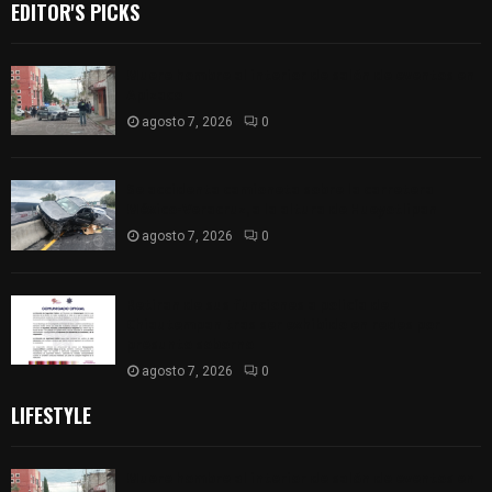
EDITOR'S PICKS
Muere hombre al interior de salón de eventos en
Apizaco
agosto 7, 2026
0
Se accidenta camioneta sobre la carretera
México-Veracruz, a la altura de Hueyotlipan
agosto 7, 2026
0
Retiran de sus funciones a policía de
Chiautempan tras ser exhibido en redes por
presunto soborno
agosto 7, 2026
0
LIFESTYLE
Muere hombre al interior de salón de eventos en