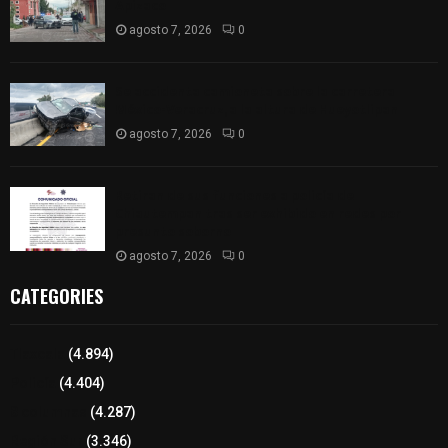
Apizaco
agosto 7, 2026
0
Se accidenta camioneta sobre la carretera
México-Veracruz, a la altura de Hueyotlipan
agosto 7, 2026
0
Retiran de sus funciones a policía de
Chiautempan tras ser exhibido en redes por
presunto soborno
agosto 7, 2026
0
CATEGORIES
Tlaxcala
(4.894)
Policía
(4.404)
8 columnas
(4.287)
Región Sur
(3.346)