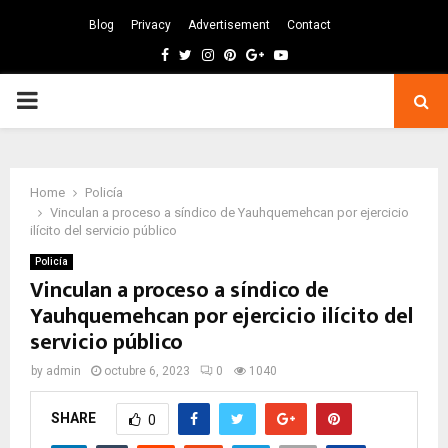
Blog
Privacy
Advertisement
Contact
Facebook
Twitter
Instagram
Pinterest
Google
Youtube
PRIMARY
MENU
Home
Policía
Vinculan a proceso a síndico de Yauhquemehcan por ejercicio
ilícito del servicio público
Policía
Vinculan a proceso a síndico de
Yauhquemehcan por ejercicio ilícito del
servicio público
by
admin
octubre 6, 2023
0
1040
SHARE
0