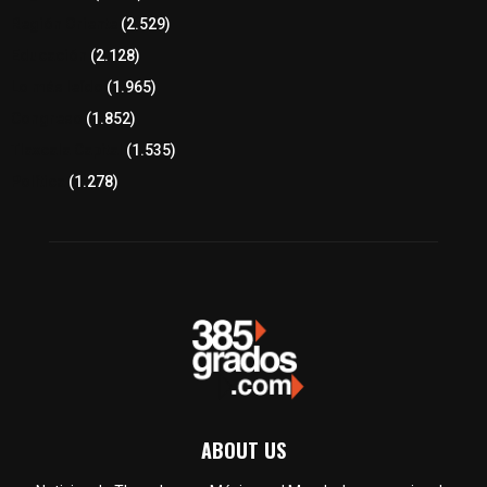
Región Oriente
(2.529)
Educación
(2.128)
Lo más leído
(1.965)
Congreso
(1.852)
Tlaxcala Capital
(1.535)
Política
(1.278)
ABOUT US