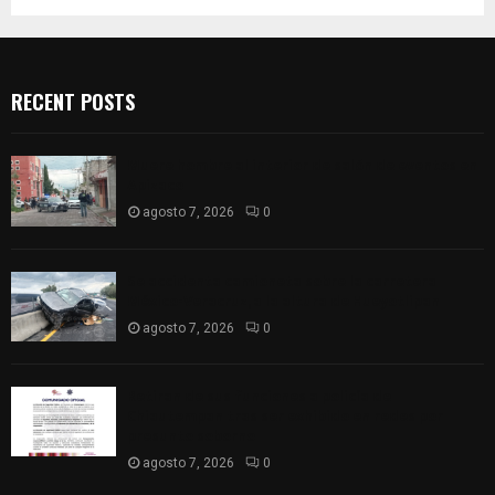
RECENT POSTS
Muere hombre al interior de salón de eventos en
Apizaco
agosto 7, 2026
0
Se accidenta camioneta sobre la carretera
México-Veracruz, a la altura de Hueyotlipan
agosto 7, 2026
0
Retiran de sus funciones a policía de
Chiautempan tras ser exhibido en redes por
presunto soborno
agosto 7, 2026
0