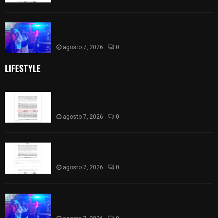
Rescatan a niño de 3 años tras caer a una
cisterna en Antorcha Campesina
agosto 7, 2026
0
LIFESTYLE
Aprueban la Cuenta Pública 2025 de Santa Ana
Nopalucan
agosto 7, 2026
0
Congreso de Tlaxcala aprueba Cuenta Pública
2025 del municipio de Totolac
agosto 7, 2026
0
Rescatan a niño de 3 años tras caer a una
cisterna en Antorcha Campesina