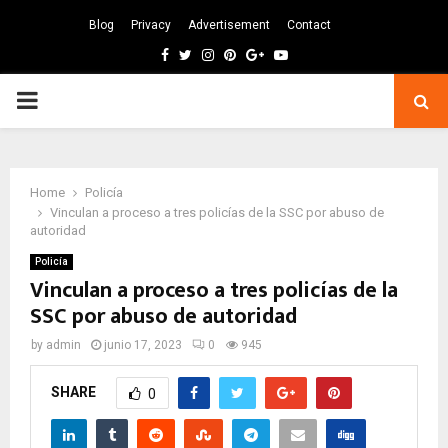
Blog
Privacy
Advertisement
Contact
Facebook
Twitter
Instagram
Pinterest
Google
Youtube
PRIMARY
MENU
Home
Policía
Vinculan a proceso a tres policías de la SSC por abuso de
autoridad
Policía
Vinculan a proceso a tres policías de la
SSC por abuso de autoridad
by
admin
junio 17, 2023
0
945
SHARE
0