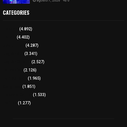
agosto 7, 2026
0
CATEGORIES
Tlaxcala
(4.892)
Policía
(4.402)
8 columnas
(4.287)
Región Sur
(3.341)
Región Oriente
(2.527)
Educación
(2.126)
Lo más leído
(1.965)
Congreso
(1.851)
Tlaxcala Capital
(1.533)
Política
(1.277)