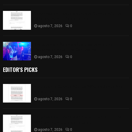
Congreso de Tlaxcala aprueba Cuenta Pública
2025 del municipio de Totolac
agosto 7, 2026
0
Rescatan a niño de 3 años tras caer a una
cisterna en Antorcha Campesina
agosto 7, 2026
0
EDITOR'S PICKS
Aprueban la Cuenta Pública 2025 de Santa Ana
Nopalucan
agosto 7, 2026
0
Congreso de Tlaxcala aprueba Cuenta Pública
2025 del municipio de Totolac
agosto 7, 2026
0