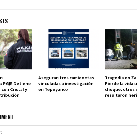
STS
Reply
Retweet
Favorite
Reply
R
en
Aseguran tres camionetas
Tragedia en Za
: PGJE Detiene
vinculadas a investigación
Pierde la vida 
con Cristal y
en Tepeyanco
choque; otros 
tribución
resultaron her
MMENT