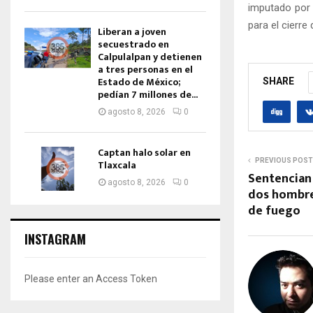
imputado por 
para el cierre
Liberan a joven
secuestrado en
Calpulalpan y detienen
a tres personas en el
Estado de México;
SHARE
pedían 7 millones de...
agosto 8, 2026
0
Captan halo solar en
PREVIOUS POST
Tlaxcala
Sentencian 
agosto 8, 2026
0
dos hombre
de fuego
INSTAGRAM
Please enter an Access Token