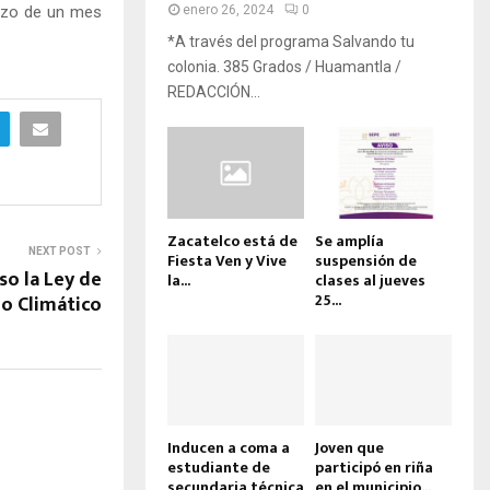
lazo de un mes
enero 26, 2024
0
*A través del programa Salvando tu
colonia. 385 Grados / Huamantla /
REDACCIÓN...
Zacatelco está de
Se amplía
NEXT POST
Fiesta Ven y Vive
suspensión de
so la Ley de
la...
clases al jueves
25...
o Climático
Inducen a coma a
Joven que
estudiante de
participó en riña
secundaria técnica
en el municipio...