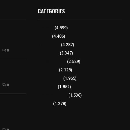
CATEGORIES
iciones se
Tlaxcala
(4.899)
a
Policía
(4.406)
el Arte
 Dalia 2026
8 columnas
(4.287)
0
Región Sur
(3.347)
Región Oriente
(2.529)
izaco a joven
Educación
(2.128)
ortación
 de fuego
Lo más leído
(1.965)
0
Congreso
(1.852)
Tlaxcala Capital
(1.536)
𝗘𝗹
Política
(1.278)
𝗧𝗹𝗮𝘅𝗰𝗮𝗹𝗮
𝘁𝗮 𝗣ú𝗯𝗹𝗶𝗰𝗮
𝗹𝗮 𝗱𝗲 𝗝𝘂𝗮𝗻
0