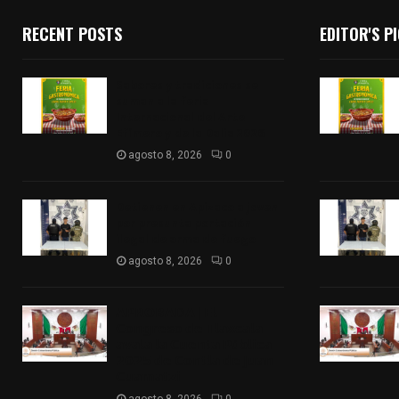
RECENT POSTS
EDITOR'S P
Sabores y tradiciones se
suman a la feria
Internacional del Arte
Efímero y de la Dalia 2026
agosto 8, 2026
0
Detienen en Apizaco a joven
por presunta portación
ilegal de arma de fuego
agosto 8, 2026
0
𝗔𝗣𝗥𝗢𝗕𝗔𝗗𝗔 | 𝗘𝗹
𝗖𝗼𝗻𝗴𝗿𝗲𝘀𝗼 𝗱𝗲 𝗧𝗹𝗮𝘅𝗰𝗮𝗹𝗮
𝗮𝘃𝗮𝗹𝗮 𝗹𝗮 𝗖𝘂𝗲𝗻𝘁𝗮 𝗣ú𝗯𝗹𝗶𝗰𝗮
𝟮𝟬𝟮𝟱 𝗱𝗲 𝗖𝗼𝗻𝘁𝗹𝗮 𝗱𝗲 𝗝𝘂𝗮𝗻
𝗖𝘂𝗮𝗺𝗮𝘁𝘇𝗶
agosto 8, 2026
0