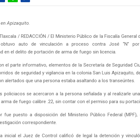
 en Apizaquito.
laxcala / REDACCIÓN / El Ministerio Público de la Fiscalía General 
, obtuvo auto de vinculación a proceso contra José “N” por
d en el delito de portación de arma de fuego sin licencia.
n el parte informativo, elementos de la Secretaría de Seguridad C
corridos de seguridad y vigilancia en la colonia San Luis Apizaquito, d
on alertados que una persona estaba asaltando a los transeúntes.
 policiacos se acercaron a la persona señalada y al realizarle una
 arma de fuego calibre .22, sin contar con el permiso para su portac
or fue puesto a disposición del Ministerio Público Federal (MPF), q
vestigación correspondiente.
a inicial el Juez de Control calificó de legal la detención y vincu