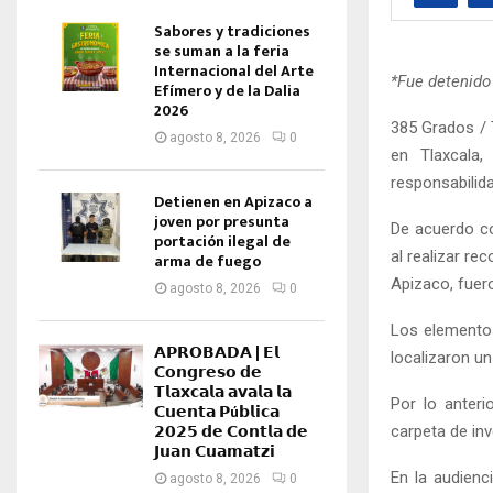
Sabores y tradiciones
se suman a la feria
Internacional del Arte
*Fue detenido
Efímero y de la Dalia
2026
385 Grados / T
agosto 8, 2026
0
en Tlaxcala
responsabilida
Detienen en Apizaco a
joven por presunta
De acuerdo co
portación ilegal de
al realizar re
arma de fuego
Apizaco, fuer
agosto 8, 2026
0
Los elementos
𝗔𝗣𝗥𝗢𝗕𝗔𝗗𝗔 | 𝗘𝗹
localizaron un
𝗖𝗼𝗻𝗴𝗿𝗲𝘀𝗼 𝗱𝗲
𝗧𝗹𝗮𝘅𝗰𝗮𝗹𝗮 𝗮𝘃𝗮𝗹𝗮 𝗹𝗮
Por lo anteri
𝗖𝘂𝗲𝗻𝘁𝗮 𝗣ú𝗯𝗹𝗶𝗰𝗮
𝟮𝟬𝟮𝟱 𝗱𝗲 𝗖𝗼𝗻𝘁𝗹𝗮 𝗱𝗲
carpeta de in
𝗝𝘂𝗮𝗻 𝗖𝘂𝗮𝗺𝗮𝘁𝘇𝗶
En la audienci
agosto 8, 2026
0