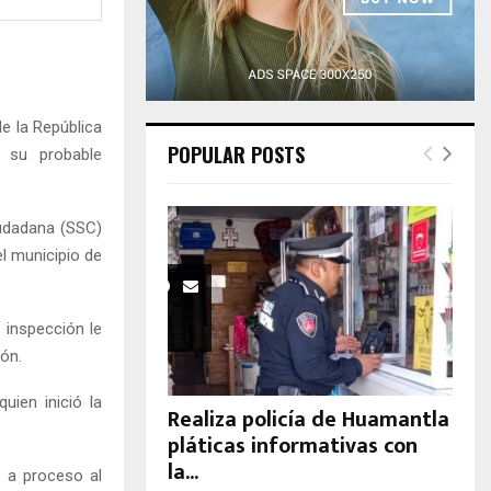
H
de la República
POPULAR POSTS
 su probable
iudadana (SSC)
el municipio de
 inspección le
ión.
uien inició la
Realiza policía de Huamantla
pláticas informativas con
la...
ló a proceso al