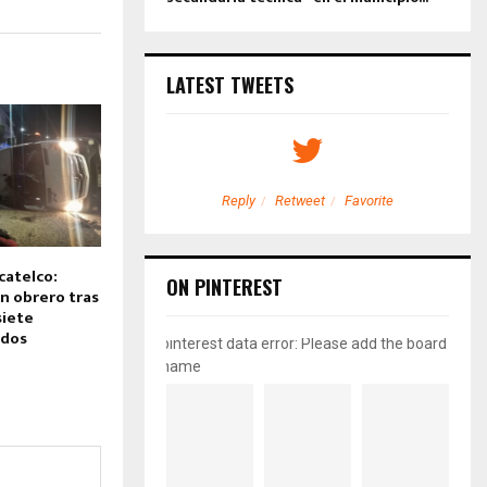
LATEST TWEETS
etweet
Favorite
Reply
Retweet
Favorite
catelco:
ON PINTEREST
un obrero tras
siete
idos
pinterest data error: Please add the board
name