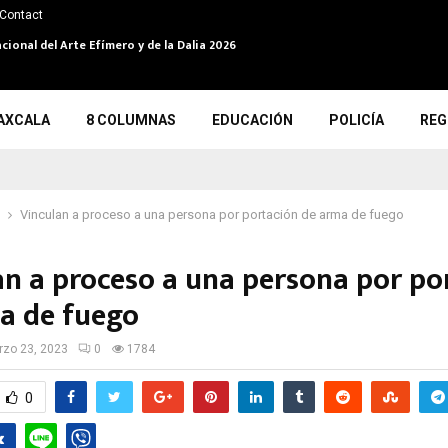
Contact
cional del Arte Efímero y de la Dalia 2026
AXCALA
8 COLUMNAS
EDUCACIÓN
POLICÍA
REG
Vinculan a proceso a una persona por portación de arma de fuego
an a proceso a una persona por po
a de fuego
zo 23, 2023
0
1784
0