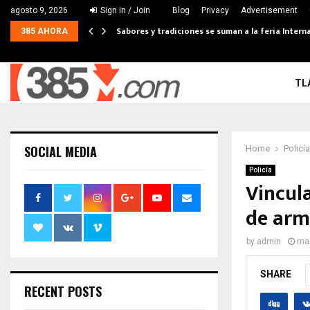
agosto 9, 2026
Sign in / Join
Blog
Privacy
Advertisement
Sabores y tradiciones se suman a la feria Interna
385 AHORA
TL
SOCIAL MEDIA
Home
Policía
Policía
Vincul
de arm
by
admin
mar
SHARE
RECENT POSTS