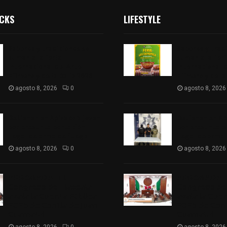
ICKS
LIFESTYLE
Sabores y tradiciones se
Sabores y trad
suman a la feria
suman a la feri
Internacional del Arte
Internacional d
Efímero y de la Dalia 2026
Efímero y de la
agosto 8, 2026
0
agosto 8, 2026
Detienen en Apizaco a joven
Detienen en Ap
por presunta portación
por presunta p
ilegal de arma de fuego
ilegal de arma
agosto 8, 2026
0
agosto 8, 2026
𝗔𝗣𝗥𝗢𝗕𝗔𝗗𝗔 | 𝗘𝗹
𝗔𝗣𝗥𝗢𝗕𝗔𝗗𝗔 | 
𝗖𝗼𝗻𝗴𝗿𝗲𝘀𝗼 𝗱𝗲 𝗧𝗹𝗮𝘅𝗰𝗮𝗹𝗮
𝗖𝗼𝗻𝗴𝗿𝗲𝘀𝗼 𝗱𝗲 
𝗮𝘃𝗮𝗹𝗮 𝗹𝗮 𝗖𝘂𝗲𝗻𝘁𝗮 𝗣ú𝗯𝗹𝗶𝗰𝗮
𝗮𝘃𝗮𝗹𝗮 𝗹𝗮 𝗖𝘂𝗲
𝟮𝟬𝟮𝟱 𝗱𝗲 𝗖𝗼𝗻𝘁𝗹𝗮 𝗱𝗲 𝗝𝘂𝗮𝗻
𝟮𝟬𝟮𝟱 𝗱𝗲 𝗖𝗼𝗻𝘁
𝗖𝘂𝗮𝗺𝗮𝘁𝘇𝗶
𝗖𝘂𝗮𝗺𝗮𝘁𝘇𝗶
agosto 8, 2026
0
agosto 8, 2026