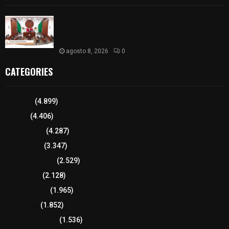
𝗔𝗣𝗥𝗢𝗕𝗔𝗗𝗔 | 𝗘𝗹 𝗖𝗼𝗻𝗴𝗿𝗲𝘀𝗼 𝗱𝗲 𝗧𝗹𝗮𝘅𝗰𝗮𝗹𝗮
𝗮𝘃𝗮𝗹𝗮 𝗹𝗮 𝗖𝘂𝗲𝗻𝘁𝗮 𝗣ú𝗯𝗹𝗶𝗰𝗮 𝟮𝟬𝟮𝟱 𝗱𝗲 𝗖𝗼𝗻𝘁𝗹𝗮 𝗱𝗲
𝗝𝘂𝗮𝗻 𝗖𝘂𝗮𝗺𝗮𝘁𝘇𝗶
agosto 8, 2026
0
CATEGORIES
Tlaxcala
(4.899)
Policía
(4.406)
8 columnas
(4.287)
Región Sur
(3.347)
Región Oriente
(2.529)
Educación
(2.128)
Lo más leído
(1.965)
Congreso
(1.852)
Tlaxcala Capital
(1.536)