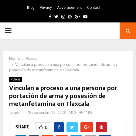
Blog
Privacy
Advertisement
Contact
Facebook
Twitter
Instagram
Pinterest
Google
Youtube
PRIMARY
MENU
Home
Policía
Vinculan a proceso a una persona por portación de arma y
posesión de metanfetamina en Tlaxcala
Policía
Vinculan a proceso a una persona por
portación de arma y posesión de
metanfetamina en Tlaxcala
by
admin
septiembre 12, 2023
0
1105
SHARE
0