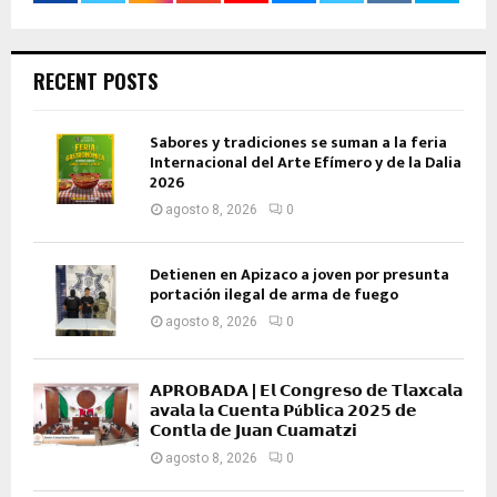
RECENT POSTS
Sabores y tradiciones se suman a la feria
Internacional del Arte Efímero y de la Dalia
2026
agosto 8, 2026
0
Detienen en Apizaco a joven por presunta
portación ilegal de arma de fuego
agosto 8, 2026
0
𝗔𝗣𝗥𝗢𝗕𝗔𝗗𝗔 | 𝗘𝗹 𝗖𝗼𝗻𝗴𝗿𝗲𝘀𝗼 𝗱𝗲 𝗧𝗹𝗮𝘅𝗰𝗮𝗹𝗮
𝗮𝘃𝗮𝗹𝗮 𝗹𝗮 𝗖𝘂𝗲𝗻𝘁𝗮 𝗣ú𝗯𝗹𝗶𝗰𝗮 𝟮𝟬𝟮𝟱 𝗱𝗲
𝗖𝗼𝗻𝘁𝗹𝗮 𝗱𝗲 𝗝𝘂𝗮𝗻 𝗖𝘂𝗮𝗺𝗮𝘁𝘇𝗶
agosto 8, 2026
0