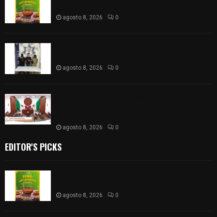
Internacional del Arte Efímero y de la Dalia 2026
agosto 8, 2026
0
Detienen en Apizaco a joven por presunta
portación ilegal de arma de fuego
agosto 8, 2026
0
𝗔𝗣𝗥𝗢𝗕𝗔𝗗𝗔 | 𝗘𝗹 𝗖𝗼𝗻𝗴𝗿𝗲𝘀𝗼 𝗱𝗲 𝗧𝗹𝗮𝘅𝗰𝗮𝗹𝗮
𝗮𝘃𝗮𝗹𝗮 𝗹𝗮 𝗖𝘂𝗲𝗻𝘁𝗮 𝗣ú𝗯𝗹𝗶𝗰𝗮 𝟮𝟬𝟮𝟱 𝗱𝗲 𝗖𝗼𝗻𝘁𝗹𝗮 𝗱𝗲
𝗝𝘂𝗮𝗻 𝗖𝘂𝗮𝗺𝗮𝘁𝘇𝗶
agosto 8, 2026
0
EDITOR'S PICKS
Sabores y tradiciones se suman a la feria
Internacional del Arte Efímero y de la Dalia 2026
agosto 8, 2026
0