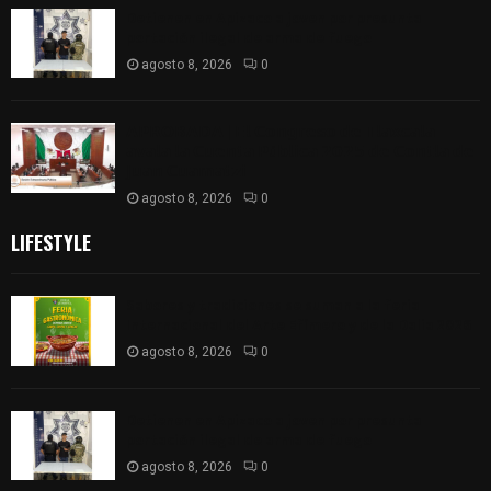
Detienen en Apizaco a joven por presunta
portación ilegal de arma de fuego
agosto 8, 2026
0
𝗔𝗣𝗥𝗢𝗕𝗔𝗗𝗔 | 𝗘𝗹 𝗖𝗼𝗻𝗴𝗿𝗲𝘀𝗼 𝗱𝗲 𝗧𝗹𝗮𝘅𝗰𝗮𝗹𝗮
𝗮𝘃𝗮𝗹𝗮 𝗹𝗮 𝗖𝘂𝗲𝗻𝘁𝗮 𝗣ú𝗯𝗹𝗶𝗰𝗮 𝟮𝟬𝟮𝟱 𝗱𝗲 𝗖𝗼𝗻𝘁𝗹𝗮 𝗱𝗲
𝗝𝘂𝗮𝗻 𝗖𝘂𝗮𝗺𝗮𝘁𝘇𝗶
agosto 8, 2026
0
LIFESTYLE
Sabores y tradiciones se suman a la feria
Internacional del Arte Efímero y de la Dalia 2026
agosto 8, 2026
0
Detienen en Apizaco a joven por presunta
portación ilegal de arma de fuego
agosto 8, 2026
0