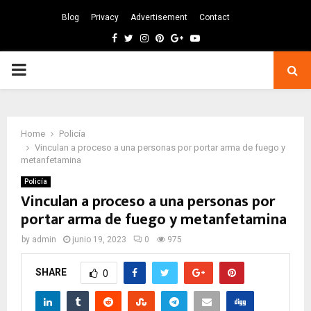
Blog
Privacy
Advertisement
Contact
Facebook
Twitter
Instagram
Pinterest
Google
Youtube
PRIMARY
MENU
Home
Policía
Vinculan a proceso a una personas por portar arma de fuego y
metanfetamina
Policía
Vinculan a proceso a una personas por
portar arma de fuego y metanfetamina
by
admin
junio 19, 2023
0
975
SHARE
0