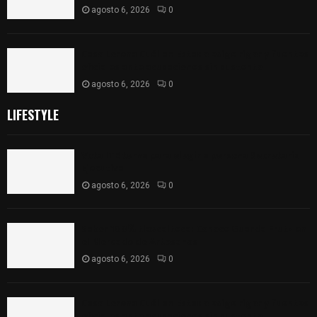
agosto 6, 2026
0
Caso Lorena Cuéllar: Estado exige rigor y fuentes
oficiales ante acusaciones sin sustento
agosto 6, 2026
0
LIFESTYLE
Vota ITE terna para elegir a persona Secretaria
Ejecutiva
agosto 6, 2026
0
Sabor 100% tlaxcalteca: Conoce Guarda Frutz en
el Mercado de Artesanos
agosto 6, 2026
0
Caso Lorena Cuéllar: Estado exige rigor y fuentes
oficiales ante acusaciones sin sustento