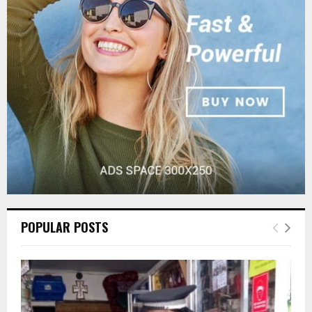
r
R
:
C
H
POPULAR POSTS