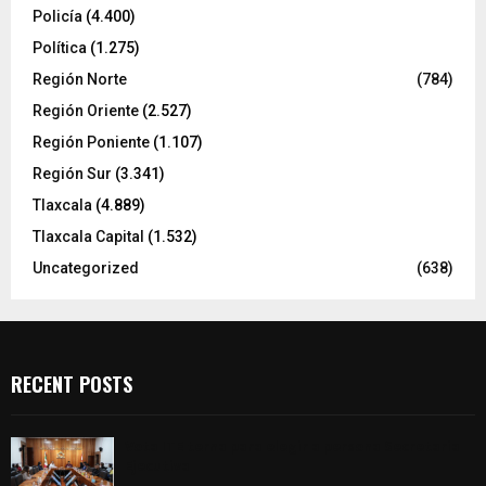
Policía
(4.400)
Política
(1.275)
Región Norte
(784)
Región Oriente
(2.527)
Región Poniente
(1.107)
Región Sur
(3.341)
Tlaxcala
(4.889)
Tlaxcala Capital
(1.532)
Uncategorized
(638)
RECENT POSTS
Vota ITE terna para elegir a persona Secretaria
Ejecutiva