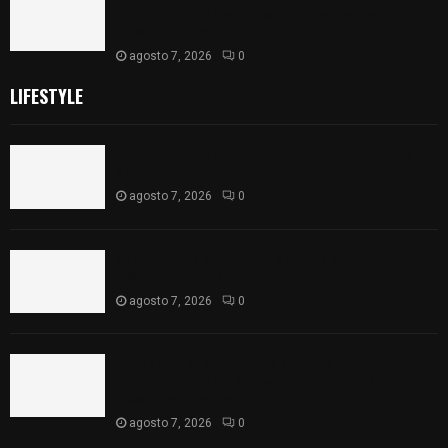
Chiautempan tras ser exhibido en redes por
presunto soborno
agosto 7, 2026
0
LIFESTYLE
Muere hombre al interior de salón de eventos en
Apizaco
agosto 7, 2026
0
Se accidenta camioneta sobre la carretera
México-Veracruz, a la altura de Hueyotlipan
agosto 7, 2026
0
Retiran de sus funciones a policía de
Chiautempan tras ser exhibido en redes por
presunto soborno
agosto 7, 2026
0