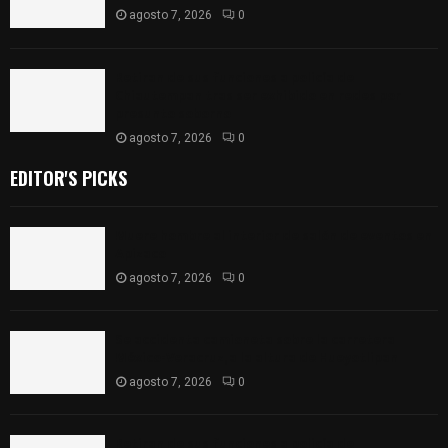
agosto 7, 2026
0
Retiran de sus funciones a policía de
Chiautempan tras ser exhibido en redes por
presunto soborno
agosto 7, 2026
0
EDITOR'S PICKS
Muere hombre al interior de salón de eventos en
Apizaco
agosto 7, 2026
0
Se accidenta camioneta sobre la carretera
México-Veracruz, a la altura de Hueyotlipan
agosto 7, 2026
0
Retiran de sus funciones a policía de