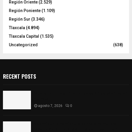
Región Oriente
(2.529)
Región Poniente
(1.109)
Región Sur
(3.346)
Tlaxcala
(4.894)
Tlaxcala Capital
(1.535)
Uncategorized
(638)
RECENT POSTS
Muere hombre al interior de salón de eventos en
Apizaco
agosto 7, 2026
0
Se accidenta camioneta sobre la carretera
México-Veracruz, a la altura de Hueyotlipan