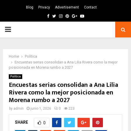
Blog
Privacy
Advertisement
Contact
Facebook
Twitter
Instagram
Pinterest
Google
Youtube
PRIMARY
MENU
Home
Política
Encuestas serias consolidan a Ana Lilia Rivera como la mejor
posicionada en Morena rumbo a 2027
Política
Encuestas serias consolidan a Ana Lilia
Rivera como la mejor posicionada en
Morena rumbo a 2027
by
admin
junio 1, 2026
0
223
SHARE
0