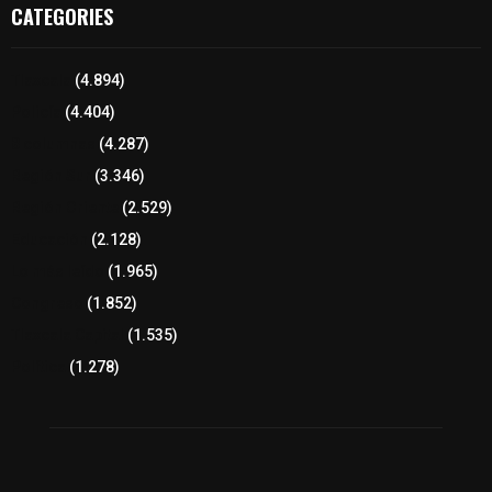
CATEGORIES
Tlaxcala
(4.894)
Policía
(4.404)
8 columnas
(4.287)
Región Sur
(3.346)
Región Oriente
(2.529)
Educación
(2.128)
Lo más leído
(1.965)
Congreso
(1.852)
Tlaxcala Capital
(1.535)
Política
(1.278)