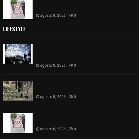
Localizan a joven empresario golpeado tras ser
presuntamente secuestrado en Calpulalpan
agosto 8, 2026
0
LIFESTYLE
Así amanece Tlaxcala Capital este sábado: cielo
nublado y mañana fresca; se prevén lluvias por la
tarde
agosto 8, 2026
0
Tlaxcala se sumó a la Jornada Nacional de
Reforestación desde Atltzayanca
agosto 8, 2026
0
Localizan a joven empresario golpeado tras ser
presuntamente secuestrado en Calpulalpan
agosto 8, 2026
0