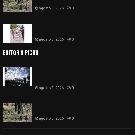
Reforestación desde Atltzayanca
agosto 8, 2026
0
Localizan a joven empresario golpeado tras ser
presuntamente secuestrado en Calpulalpan
agosto 8, 2026
0
EDITOR'S PICKS
Así amanece Tlaxcala Capital este sábado: cielo
nublado y mañana fresca; se prevén lluvias por la
tarde
agosto 8, 2026
0
Tlaxcala se sumó a la Jornada Nacional de
Reforestación desde Atltzayanca
agosto 8, 2026
0