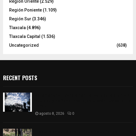
Región Oriente
(2.529)
Región Poniente
(1.109)
Región Sur
(3.346)
Tlaxcala
(4.896)
Tlaxcala Capital
(1.536)
Uncategorized
(638)
RECENT POSTS
Así amanece Tlaxcala Capital este sábado: cielo
nublado y mañana fresca; se prevén lluvias por la
tarde
agosto 8, 2026
0
Tlaxcala se sumó a la Jornada Nacional de