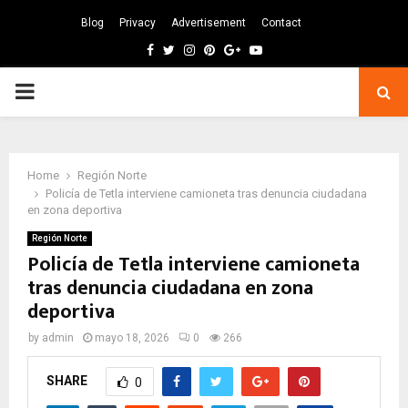
Blog
Privacy
Advertisement
Contact
Facebook
Twitter
Instagram
Pinterest
Google
Youtube
PRIMARY
MENU
Home
Región Norte
Policía de Tetla interviene camioneta tras denuncia ciudadana
en zona deportiva
Región Norte
Policía de Tetla interviene camioneta
tras denuncia ciudadana en zona
deportiva
by
admin
mayo 18, 2026
0
266
SHARE
0