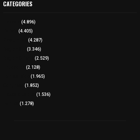
CATEGORIES
Tlaxcala
(4.896)
Policía
(4.405)
8 columnas
(4.287)
Región Sur
(3.346)
Región Oriente
(2.529)
Educación
(2.128)
Lo más leído
(1.965)
Congreso
(1.852)
Tlaxcala Capital
(1.536)
Política
(1.278)