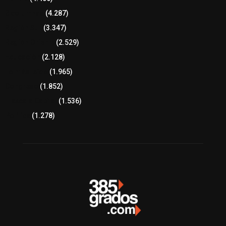
8 columnas
(4.287)
Región Sur
(3.347)
Región Oriente
(2.529)
Educación
(2.128)
Lo más leído
(1.965)
Congreso
(1.852)
Tlaxcala Capital
(1.536)
Política
(1.278)