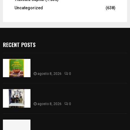
Uncategorized
(638)
RECENT POSTS
Sabores y tradiciones se suman a la feria
Internacional del Arte Efímero y de la Dalia 2026
agosto 8, 2026
0
Detienen en Apizaco a joven por presunta
portación ilegal de arma de fuego
agosto 8, 2026
0
𝗔𝗣𝗥𝗢𝗕𝗔𝗗𝗔 | 𝗘𝗹 𝗖𝗼𝗻𝗴𝗿𝗲𝘀𝗼 𝗱𝗲 𝗧𝗹𝗮𝘅𝗰𝗮𝗹𝗮
𝗮𝘃𝗮𝗹𝗮 𝗹𝗮 𝗖𝘂𝗲𝗻𝘁𝗮 𝗣ú𝗯𝗹𝗶𝗰𝗮 𝟮𝟬𝟮𝟱 𝗱𝗲 𝗖𝗼𝗻𝘁𝗹𝗮 𝗱𝗲