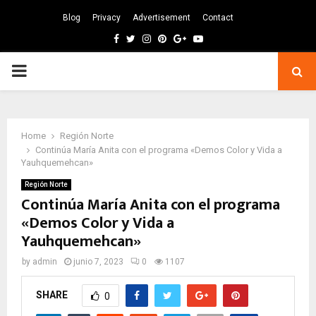
Blog
Privacy
Advertisement
Contact
Facebook
Twitter
Instagram
Pinterest
Google
Youtube
PRIMARY
MENU
Home
Región Norte
Continúa María Anita con el programa «Demos Color y Vida a
Yauhquemehcan»
Región Norte
Continúa María Anita con el programa
«Demos Color y Vida a
Yauhquemehcan»
by
admin
junio 7, 2023
0
1107
SHARE
0