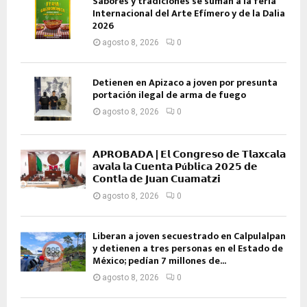
Sabores y tradiciones se suman a la feria
Internacional del Arte Efímero y de la Dalia
2026
agosto 8, 2026
0
Detienen en Apizaco a joven por presunta
portación ilegal de arma de fuego
agosto 8, 2026
0
𝗔𝗣𝗥𝗢𝗕𝗔𝗗𝗔 | 𝗘𝗹 𝗖𝗼𝗻𝗴𝗿𝗲𝘀𝗼 𝗱𝗲 𝗧𝗹𝗮𝘅𝗰𝗮𝗹𝗮
𝗮𝘃𝗮𝗹𝗮 𝗹𝗮 𝗖𝘂𝗲𝗻𝘁𝗮 𝗣ú𝗯𝗹𝗶𝗰𝗮 𝟮𝟬𝟮𝟱 𝗱𝗲
𝗖𝗼𝗻𝘁𝗹𝗮 𝗱𝗲 𝗝𝘂𝗮𝗻 𝗖𝘂𝗮𝗺𝗮𝘁𝘇𝗶
agosto 8, 2026
0
Liberan a joven secuestrado en Calpulalpan
y detienen a tres personas en el Estado de
México; pedían 7 millones de...
agosto 8, 2026
0