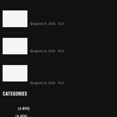
Sabores y tradiciones se suman a la feria
Internacional del Arte Efímero y de la Dalia 2026
agosto 8, 2026
0
Detienen en Apizaco a joven por presunta
portación ilegal de arma de fuego
agosto 8, 2026
0
𝗔𝗣𝗥𝗢𝗕𝗔𝗗𝗔 | 𝗘𝗹 𝗖𝗼𝗻𝗴𝗿𝗲𝘀𝗼 𝗱𝗲 𝗧𝗹𝗮𝘅𝗰𝗮𝗹𝗮
𝗮𝘃𝗮𝗹𝗮 𝗹𝗮 𝗖𝘂𝗲𝗻𝘁𝗮 𝗣ú𝗯𝗹𝗶𝗰𝗮 𝟮𝟬𝟮𝟱 𝗱𝗲 𝗖𝗼𝗻𝘁𝗹𝗮 𝗱𝗲
𝗝𝘂𝗮𝗻 𝗖𝘂𝗮𝗺𝗮𝘁𝘇𝗶
agosto 8, 2026
0
CATEGORIES
Tlaxcala
(4.899)
Policía
(4.406)