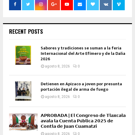
RECENT POSTS
Sabores y tradiciones se suman a la feria
Internacional del Arte Efímero y de la Dalia
2026
agosto 8, 2026
0
Detienen en Apizaco a joven por presunta
portación ilegal de arma de fuego
agosto 8, 2026
0
𝗔𝗣𝗥𝗢𝗕𝗔𝗗𝗔 | 𝗘𝗹 𝗖𝗼𝗻𝗴𝗿𝗲𝘀𝗼 𝗱𝗲 𝗧𝗹𝗮𝘅𝗰𝗮𝗹𝗮
𝗮𝘃𝗮𝗹𝗮 𝗹𝗮 𝗖𝘂𝗲𝗻𝘁𝗮 𝗣ú𝗯𝗹𝗶𝗰𝗮 𝟮𝟬𝟮𝟱 𝗱𝗲
𝗖𝗼𝗻𝘁𝗹𝗮 𝗱𝗲 𝗝𝘂𝗮𝗻 𝗖𝘂𝗮𝗺𝗮𝘁𝘇𝗶
agosto 8, 2026
0