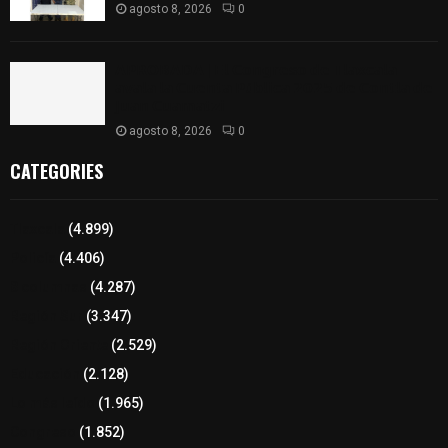
agosto 8, 2026
0
𝗔𝗣𝗥𝗢𝗕𝗔𝗗𝗔 | 𝗘𝗹 𝗖𝗼𝗻𝗴𝗿𝗲𝘀𝗼 𝗱𝗲 𝗧𝗹𝗮𝘅𝗰𝗮𝗹𝗮
𝗮𝘃𝗮𝗹𝗮 𝗹𝗮 𝗖𝘂𝗲𝗻𝘁𝗮 𝗣ú𝗯𝗹𝗶𝗰𝗮 𝟮𝟬𝟮𝟱 𝗱𝗲 𝗖𝗼𝗻𝘁𝗹𝗮 𝗱𝗲
𝗝𝘂𝗮𝗻 𝗖𝘂𝗮𝗺𝗮𝘁𝘇𝗶
agosto 8, 2026
0
CATEGORIES
Tlaxcala
(4.899)
Policía
(4.406)
8 columnas
(4.287)
Región Sur
(3.347)
Región Oriente
(2.529)
Educación
(2.128)
Lo más leído
(1.965)
Congreso
(1.852)