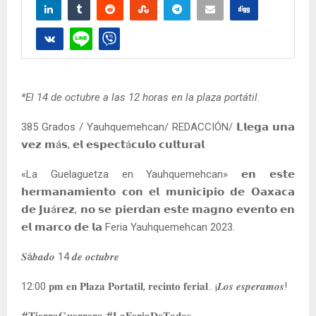
*El 14 de octubre a las 12 horas en la plaza portátil.
385 Grados / Yauhquemehcan/ REDACCIÓN/ 𝗟𝗹𝗲𝗴𝗮 𝘂𝗻𝗮
𝘃𝗲𝘇 𝗺á𝘀, 𝗲𝗹 𝗲𝘀𝗽𝗲𝗰𝘁á𝗰𝘂𝗹𝗼 𝗰𝘂𝗹𝘁𝘂𝗿𝗮𝗹
«La Guelaguetza en Yauhquemehcan» 𝗲𝗻 𝗲𝘀𝘁𝗲
𝗵𝗲𝗿𝗺𝗮𝗻𝗮𝗺𝗶𝗲𝗻𝘁𝗼 𝗰𝗼𝗻 𝗲𝗹 𝗺𝘂𝗻𝗶𝗰𝗶𝗽𝗶𝗼 𝗱𝗲 𝗢𝗮𝘅𝗮𝗰𝗮
𝗱𝗲 𝗝𝘂á𝗿𝗲𝘇, 𝗻𝗼 𝘀𝗲 𝗽𝗶𝗲𝗿𝗱𝗮𝗻 𝗲𝘀𝘁𝗲 𝗺𝗮𝗴𝗻𝗼 𝗲𝘃𝗲𝗻𝘁𝗼 𝗲𝗻
𝗲𝗹 𝗺𝗮𝗿𝗰𝗼 𝗱𝗲 𝗹𝗮 Feria Yauhquemehcan 2023.
𝑺á𝒃𝒂𝒅𝒐 14 𝒅𝒆 𝒐𝒄𝒕𝒖𝒃𝒓𝒆
12:00 𝐩𝐦 𝐞𝐧 𝐏𝐥𝐚𝐳𝐚 𝐏𝐨𝐫𝐭𝐚𝐭𝐢𝐥, 𝐫𝐞𝐜𝐢𝐧𝐭𝐨 𝐟𝐞𝐫𝐢𝐚𝐥.. ¡𝑳𝒐𝒔 𝒆𝒔𝒑𝒆𝒓𝒂𝒎𝒐𝒔!
#𝐓𝐢𝐞𝐫𝐫𝐚𝐆𝐮𝐞𝐫𝐫𝐞𝐫𝐚 #𝐋𝐚𝐅𝐞𝐫𝐢𝐚𝐃𝐞𝐓𝐨𝐝𝐨𝐬.