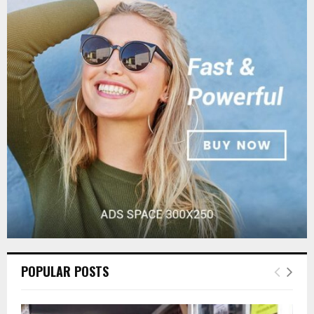
E
h
f
A
o
r
R
:
C
H
POPULAR POSTS