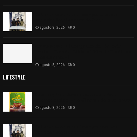
Detienen en Apizaco a joven por presunta
portación ilegal de arma de fuego
agosto 8, 2026
0
𝗔𝗣𝗥𝗢𝗕𝗔𝗗𝗔 | 𝗘𝗹 𝗖𝗼𝗻𝗴𝗿𝗲𝘀𝗼 𝗱𝗲 𝗧𝗹𝗮𝘅𝗰𝗮𝗹𝗮
𝗮𝘃𝗮𝗹𝗮 𝗹𝗮 𝗖𝘂𝗲𝗻𝘁𝗮 𝗣ú𝗯𝗹𝗶𝗰𝗮 𝟮𝟬𝟮𝟱 𝗱𝗲 𝗖𝗼𝗻𝘁𝗹𝗮 𝗱𝗲
𝗝𝘂𝗮𝗻 𝗖𝘂𝗮𝗺𝗮𝘁𝘇𝗶
agosto 8, 2026
0
LIFESTYLE
Sabores y tradiciones se suman a la feria
Internacional del Arte Efímero y de la Dalia 2026
agosto 8, 2026
0
Detienen en Apizaco a joven por presunta
portación ilegal de arma de fuego