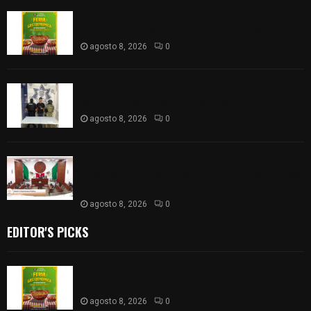
Sabores y tradiciones se suman a la feria
Internacional del Arte Efímero y de la Dalia 2026
agosto 8, 2026
0
Detienen en Apizaco a joven por presunta
portación ilegal de arma de fuego
agosto 8, 2026
0
𝗔𝗣𝗥𝗢𝗕𝗔𝗗𝗔 | 𝗘𝗹 𝗖𝗼𝗻𝗴𝗿𝗲𝘀𝗼 𝗱𝗲 𝗧𝗹𝗮𝘅𝗰𝗮𝗹𝗮
𝗮𝘃𝗮𝗹𝗮 𝗹𝗮 𝗖𝘂𝗲𝗻𝘁𝗮 𝗣ú𝗯𝗹𝗶𝗰𝗮 𝟮𝟬𝟮𝟱 𝗱𝗲 𝗖𝗼𝗻𝘁𝗹𝗮 𝗱𝗲
𝗝𝘂𝗮𝗻 𝗖𝘂𝗮𝗺𝗮𝘁𝘇𝗶
agosto 8, 2026
0
EDITOR'S PICKS
Sabores y tradiciones se suman a la feria
Internacional del Arte Efímero y de la Dalia 2026
agosto 8, 2026
0