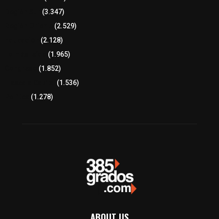
Región Sur
(3.347)
Región Oriente
(2.529)
Educación
(2.128)
Lo más leído
(1.965)
Congreso
(1.852)
Tlaxcala Capital
(1.536)
Política
(1.278)
ABOUT US