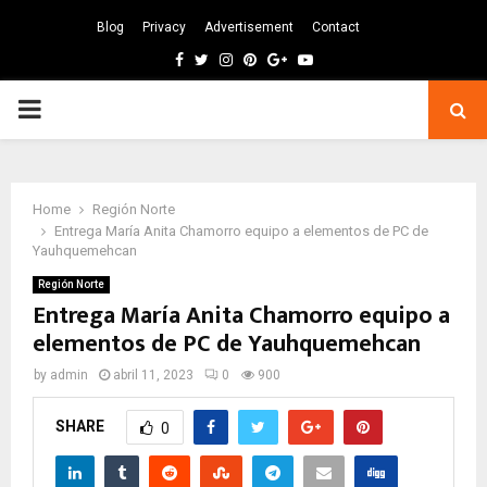
Blog
Privacy
Advertisement
Contact
Facebook
Twitter
Instagram
Pinterest
Google
Youtube
PRIMARY
MENU
Home
Región Norte
Entrega María Anita Chamorro equipo a elementos de PC de
Yauhquemehcan
Región Norte
Entrega María Anita Chamorro equipo a
elementos de PC de Yauhquemehcan
by
admin
abril 11, 2023
0
900
SHARE
0