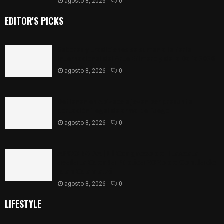
agosto 8, 2026
0
EDITOR'S PICKS
Sabores y tradiciones se suman a la feria
Internacional del Arte Efímero y de la Dalia 2026
agosto 8, 2026
0
Detienen en Apizaco a joven por presunta
portación ilegal de arma de fuego
agosto 8, 2026
0
𝗔𝗣𝗥𝗢𝗕𝗔𝗗𝗔 | 𝗘𝗹 𝗖𝗼𝗻𝗴𝗿𝗲𝘀𝗼 𝗱𝗲 𝗧𝗹𝗮𝘅𝗰𝗮𝗹𝗮
𝗮𝘃𝗮𝗹𝗮 𝗹𝗮 𝗖𝘂𝗲𝗻𝘁𝗮 𝗣ú𝗯𝗹𝗶𝗰𝗮 𝟮𝟬𝟮𝟱 𝗱𝗲 𝗖𝗼𝗻𝘁𝗹𝗮 𝗱𝗲
𝗝𝘂𝗮𝗻 𝗖𝘂𝗮𝗺𝗮𝘁𝘇𝗶
agosto 8, 2026
0
LIFESTYLE