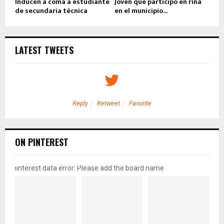
Inducen a coma a estudiante
Joven que participó en riña
de secundaria técnica
en el municipio...
LATEST TWEETS
Reply
Retweet
Favorite
ON PINTEREST
pinterest data error: Please add the board name