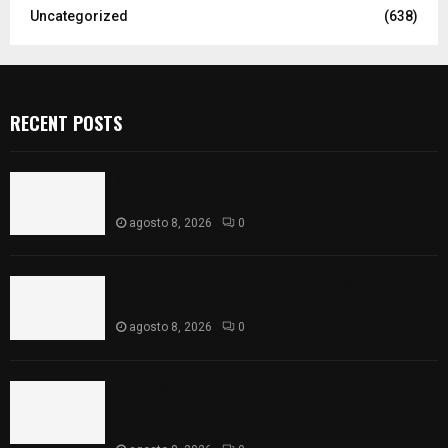
Uncategorized
(638)
RECENT POSTS
Sabores y tradiciones se suman a la feria
Internacional del Arte Efímero y de la Dalia 2026
agosto 8, 2026
0
Detienen en Apizaco a joven por presunta
portación ilegal de arma de fuego
agosto 8, 2026
0
𝗔𝗣𝗥𝗢𝗕𝗔𝗗𝗔 | 𝗘𝗹 𝗖𝗼𝗻𝗴𝗿𝗲𝘀𝗼 𝗱𝗲 𝗧𝗹𝗮𝘅𝗰𝗮𝗹𝗮
𝗮𝘃𝗮𝗹𝗮 𝗹𝗮 𝗖𝘂𝗲𝗻𝘁𝗮 𝗣ú𝗯𝗹𝗶𝗰𝗮 𝟮𝟬𝟮𝟱 𝗱𝗲 𝗖𝗼𝗻𝘁𝗹𝗮 𝗱𝗲
𝗝𝘂𝗮𝗻 𝗖𝘂𝗮𝗺𝗮𝘁𝘇𝗶