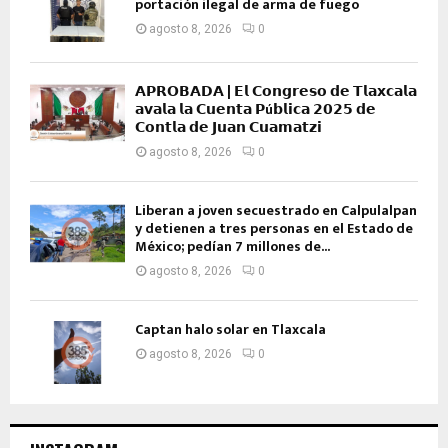
portación ilegal de arma de fuego
agosto 8, 2026
0
𝗔𝗣𝗥𝗢𝗕𝗔𝗗𝗔 | 𝗘𝗹 𝗖𝗼𝗻𝗴𝗿𝗲𝘀𝗼 𝗱𝗲 𝗧𝗹𝗮𝘅𝗰𝗮𝗹𝗮
𝗮𝘃𝗮𝗹𝗮 𝗹𝗮 𝗖𝘂𝗲𝗻𝘁𝗮 𝗣ú𝗯𝗹𝗶𝗰𝗮 𝟮𝟬𝟮𝟱 𝗱𝗲
𝗖𝗼𝗻𝘁𝗹𝗮 𝗱𝗲 𝗝𝘂𝗮𝗻 𝗖𝘂𝗮𝗺𝗮𝘁𝘇𝗶
agosto 8, 2026
0
Liberan a joven secuestrado en Calpulalpan
y detienen a tres personas en el Estado de
México; pedían 7 millones de...
agosto 8, 2026
0
Captan halo solar en Tlaxcala
agosto 8, 2026
0