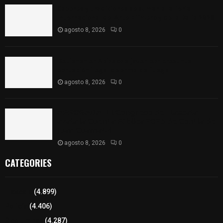
Sabores y tradiciones se suman a la feria
Internacional del Arte Efímero y de la Dalia 2026
agosto 8, 2026
0
Detienen en Apizaco a joven por presunta
portación ilegal de arma de fuego
agosto 8, 2026
0
𝗔𝗣𝗥𝗢𝗕𝗔𝗗𝗔 | 𝗘𝗹 𝗖𝗼𝗻𝗴𝗿𝗲𝘀𝗼 𝗱𝗲 𝗧𝗹𝗮𝘅𝗰𝗮𝗹𝗮
𝗮𝘃𝗮𝗹𝗮 𝗹𝗮 𝗖𝘂𝗲𝗻𝘁𝗮 𝗣ú𝗯𝗹𝗶𝗰𝗮 𝟮𝟬𝟮𝟱 𝗱𝗲 𝗖𝗼𝗻𝘁𝗹𝗮 𝗱𝗲
𝗝𝘂𝗮𝗻 𝗖𝘂𝗮𝗺𝗮𝘁𝘇𝗶
agosto 8, 2026
0
CATEGORIES
Tlaxcala
(4.899)
Policía
(4.406)
8 columnas
(4.287)