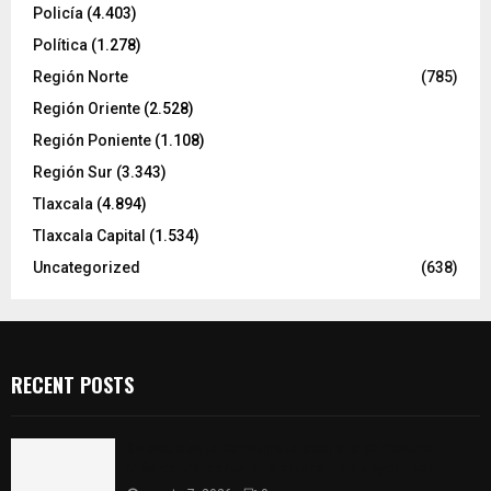
Policía
(4.403)
Política
(1.278)
Región Norte
(785)
Región Oriente
(2.528)
Región Poniente
(1.108)
Región Sur
(3.343)
Tlaxcala
(4.894)
Tlaxcala Capital
(1.534)
Uncategorized
(638)
RECENT POSTS
Se accidenta camioneta sobre la carretera
México-Veracruz, a la altura de Hueyotlipan