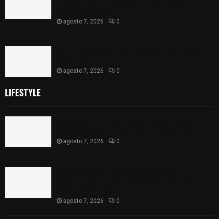
Chiautempan tras ser exhibido en redes por
presunto soborno
agosto 7, 2026
0
Aprueban la Cuenta Pública 2025 de Santa Ana
Nopalucan
agosto 7, 2026
0
LIFESTYLE
Se accidenta camioneta sobre la carretera
México-Veracruz, a la altura de Hueyotlipan
agosto 7, 2026
0
Retiran de sus funciones a policía de
Chiautempan tras ser exhibido en redes por
presunto soborno
agosto 7, 2026
0