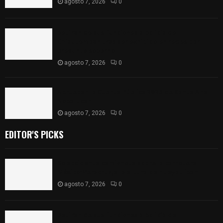
agosto 7, 2026
0
Retiran de sus funciones a policía de
Chiautempan tras ser exhibido en redes por
presunto soborno
agosto 7, 2026
0
Aprueban la Cuenta Pública 2025 de Santa Ana
Nopalucan
agosto 7, 2026
0
EDITOR'S PICKS
Se accidenta camioneta sobre la carretera
México-Veracruz, a la altura de Hueyotlipan
agosto 7, 2026
0
Retiran de sus funciones a policía de