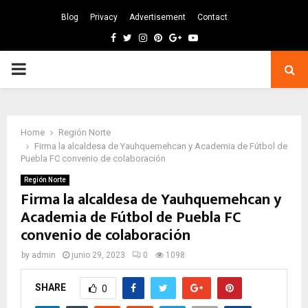
Blog
Privacy
Advertisement
Contact
Facebook
Twitter
Instagram
Pinterest
Google
Youtube
PRIMARY
MENU
Home
Región Norte
Firma la alcaldesa de Yauhquemehcan y Academia de Fútbol de
Puebla FC convenio de colaboración
Región Norte
Firma la alcaldesa de Yauhquemehcan y
Academia de Fútbol de Puebla FC
convenio de colaboración
by
admin
junio 29, 2023
0
1098
SHARE
0