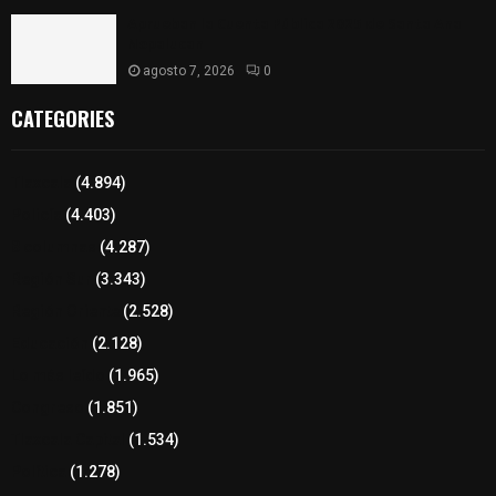
Aprueban la Cuenta Pública 2025 de Santa Ana
Nopalucan
agosto 7, 2026
0
CATEGORIES
Tlaxcala
(4.894)
Policía
(4.403)
8 columnas
(4.287)
Región Sur
(3.343)
Región Oriente
(2.528)
Educación
(2.128)
Lo más leído
(1.965)
Congreso
(1.851)
Tlaxcala Capital
(1.534)
Política
(1.278)