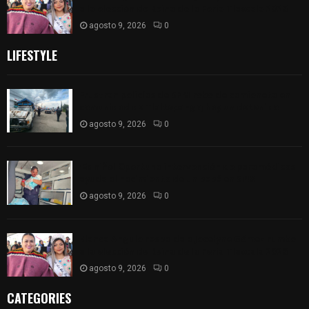
a la elección de Reina de la Feria Tlaxcala 2026
agosto 9, 2026
0
LIFESTYLE
Frustran policías de SPM robo de camioneta en
comunidad de Tlaltepango; hay un detenido
agosto 9, 2026
0
¡Es niño! Oportuna intervención de paramédicos
ayuda al nacimiento de un bebé en SPM
agosto 9, 2026
0
Blanca Angulo respalda a Jocelyne Gómez rumbo
a la elección de Reina de la Feria Tlaxcala 2026
agosto 9, 2026
0
CATEGORIES