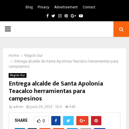
Blog
Privacy
Advertisement
Contact
Facebook
Twitter
Instagram
Pinterest
Google
Youtube
PRIMARY
MENU
Home
Región Sur
Entrega alcalde de Santa Apolonia Teacalco herramientas para
campesinos
Región Sur
Entrega alcalde de Santa Apolonia
Teacalco herramientas para
campesinos
by
admin
junio 29, 2023
0
940
SHARE
0