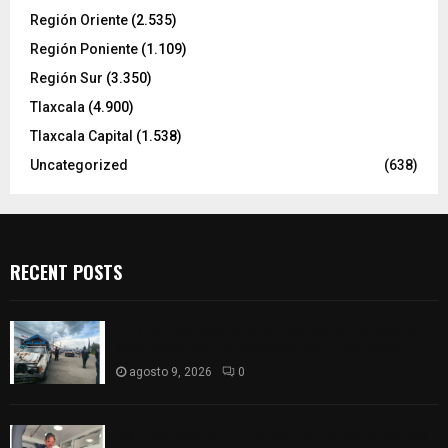
Región Oriente
(2.535)
Región Poniente
(1.109)
Región Sur
(3.350)
Tlaxcala
(4.900)
Tlaxcala Capital
(1.538)
Uncategorized
(638)
RECENT POSTS
Frustran policías de SPM robo de camioneta en
comunidad de Tlaltepango; hay un detenido
agosto 9, 2026
0
¡Es niño! Oportuna intervención de paramédicos