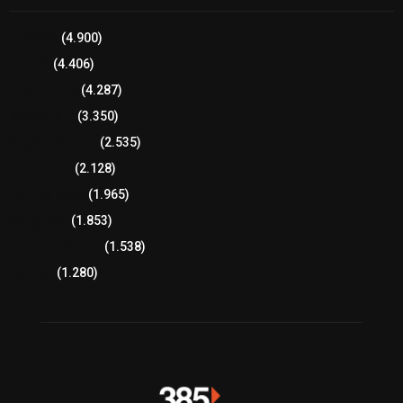
Tlaxcala
(4.900)
Policía
(4.406)
8 columnas
(4.287)
Región Sur
(3.350)
Región Oriente
(2.535)
Educación
(2.128)
Lo más leído
(1.965)
Congreso
(1.853)
Tlaxcala Capital
(1.538)
Política
(1.280)