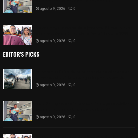
ayuda al nacimiento de un bebé en SPM
agosto 9, 2026
0
Blanca Angulo respalda a Jocelyne Gómez rumbo
a la elección de Reina de la Feria Tlaxcala 2026
agosto 9, 2026
0
EDITOR'S PICKS
Frustran policías de SPM robo de camioneta en
comunidad de Tlaltepango; hay un detenido
agosto 9, 2026
0
¡Es niño! Oportuna intervención de paramédicos
ayuda al nacimiento de un bebé en SPM
agosto 9, 2026
0
Blanca Angulo respalda a Jocelyne Gómez rumbo