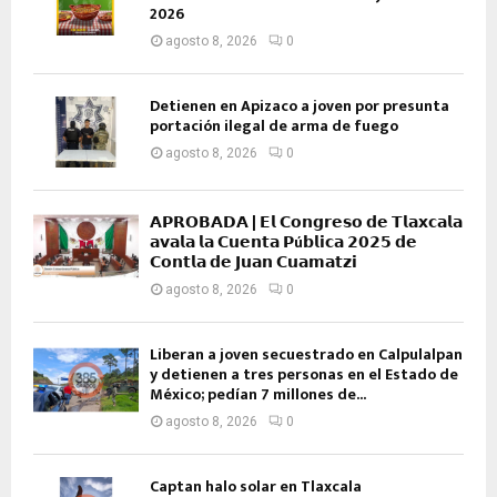
2026
agosto 8, 2026
0
Detienen en Apizaco a joven por presunta
portación ilegal de arma de fuego
agosto 8, 2026
0
𝗔𝗣𝗥𝗢𝗕𝗔𝗗𝗔 | 𝗘𝗹 𝗖𝗼𝗻𝗴𝗿𝗲𝘀𝗼 𝗱𝗲 𝗧𝗹𝗮𝘅𝗰𝗮𝗹𝗮
𝗮𝘃𝗮𝗹𝗮 𝗹𝗮 𝗖𝘂𝗲𝗻𝘁𝗮 𝗣ú𝗯𝗹𝗶𝗰𝗮 𝟮𝟬𝟮𝟱 𝗱𝗲
𝗖𝗼𝗻𝘁𝗹𝗮 𝗱𝗲 𝗝𝘂𝗮𝗻 𝗖𝘂𝗮𝗺𝗮𝘁𝘇𝗶
agosto 8, 2026
0
Liberan a joven secuestrado en Calpulalpan
y detienen a tres personas en el Estado de
México; pedían 7 millones de...
agosto 8, 2026
0
Captan halo solar en Tlaxcala