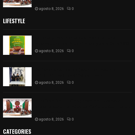
𝗝𝘂𝗮𝗻 𝗖𝘂𝗮𝗺𝗮𝘁𝘇𝗶
agosto 8, 2026
0
LIFESTYLE
Sabores y tradiciones se suman a la feria
Internacional del Arte Efímero y de la Dalia 2026
agosto 8, 2026
0
Detienen en Apizaco a joven por presunta
portación ilegal de arma de fuego
agosto 8, 2026
0
𝗔𝗣𝗥𝗢𝗕𝗔𝗗𝗔 | 𝗘𝗹 𝗖𝗼𝗻𝗴𝗿𝗲𝘀𝗼 𝗱𝗲 𝗧𝗹𝗮𝘅𝗰𝗮𝗹𝗮
𝗮𝘃𝗮𝗹𝗮 𝗹𝗮 𝗖𝘂𝗲𝗻𝘁𝗮 𝗣ú𝗯𝗹𝗶𝗰𝗮 𝟮𝟬𝟮𝟱 𝗱𝗲 𝗖𝗼𝗻𝘁𝗹𝗮 𝗱𝗲
𝗝𝘂𝗮𝗻 𝗖𝘂𝗮𝗺𝗮𝘁𝘇𝗶
agosto 8, 2026
0
CATEGORIES