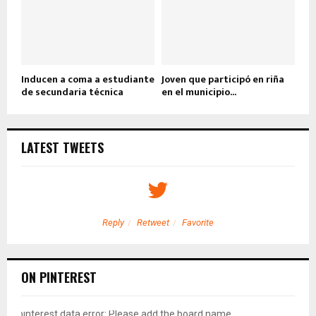
Inducen a coma a estudiante
Joven que participó en riña
de secundaria técnica
en el municipio...
LATEST TWEETS
Reply
Retweet
Favorite
ON PINTEREST
pinterest data error: Please add the board name