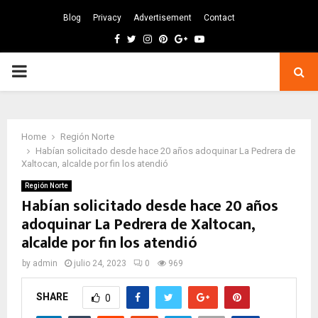
Blog
Privacy
Advertisement
Contact
Facebook
Twitter
Instagram
Pinterest
Google
Youtube
PRIMARY
MENU
Home
Región Norte
Habían solicitado desde hace 20 años adoquinar La Pedrera de
Xaltocan, alcalde por fin los atendió
Región Norte
Habían solicitado desde hace 20 años
adoquinar La Pedrera de Xaltocan,
alcalde por fin los atendió
by
admin
julio 24, 2023
0
969
SHARE
0