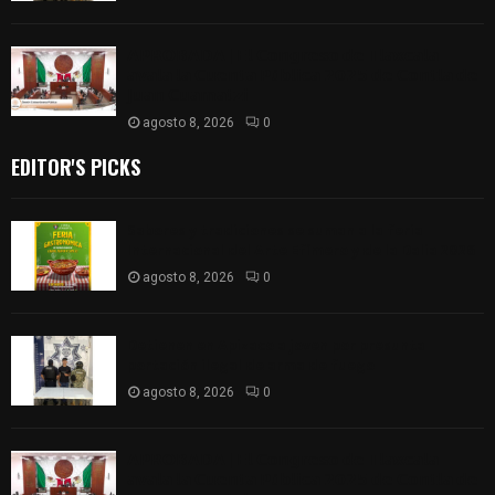
𝗔𝗣𝗥𝗢𝗕𝗔𝗗𝗔 | 𝗘𝗹 𝗖𝗼𝗻𝗴𝗿𝗲𝘀𝗼 𝗱𝗲 𝗧𝗹𝗮𝘅𝗰𝗮𝗹𝗮
𝗮𝘃𝗮𝗹𝗮 𝗹𝗮 𝗖𝘂𝗲𝗻𝘁𝗮 𝗣ú𝗯𝗹𝗶𝗰𝗮 𝟮𝟬𝟮𝟱 𝗱𝗲 𝗖𝗼𝗻𝘁𝗹𝗮 𝗱𝗲
𝗝𝘂𝗮𝗻 𝗖𝘂𝗮𝗺𝗮𝘁𝘇𝗶
agosto 8, 2026
0
EDITOR'S PICKS
Sabores y tradiciones se suman a la feria
Internacional del Arte Efímero y de la Dalia 2026
agosto 8, 2026
0
Detienen en Apizaco a joven por presunta
portación ilegal de arma de fuego
agosto 8, 2026
0
𝗔𝗣𝗥𝗢𝗕𝗔𝗗𝗔 | 𝗘𝗹 𝗖𝗼𝗻𝗴𝗿𝗲𝘀𝗼 𝗱𝗲 𝗧𝗹𝗮𝘅𝗰𝗮𝗹𝗮
𝗮𝘃𝗮𝗹𝗮 𝗹𝗮 𝗖𝘂𝗲𝗻𝘁𝗮 𝗣ú𝗯𝗹𝗶𝗰𝗮 𝟮𝟬𝟮𝟱 𝗱𝗲 𝗖𝗼𝗻𝘁𝗹𝗮 𝗱𝗲