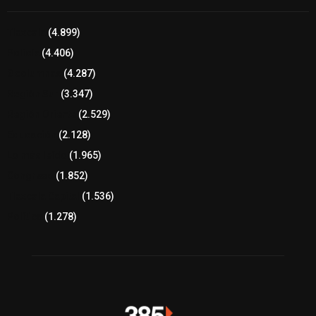
Tlaxcala
(4.899)
Policía
(4.406)
8 columnas
(4.287)
Región Sur
(3.347)
Región Oriente
(2.529)
Educación
(2.128)
Lo más leído
(1.965)
Congreso
(1.852)
Tlaxcala Capital
(1.536)
Política
(1.278)