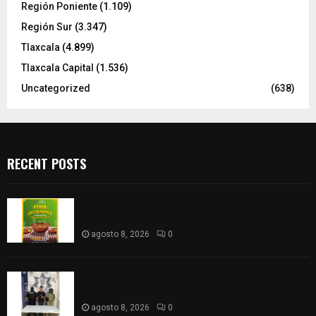
Región Poniente
(1.109)
Región Sur
(3.347)
Tlaxcala
(4.899)
Tlaxcala Capital
(1.536)
Uncategorized
(638)
RECENT POSTS
Sabores y tradiciones se suman a la feria
Internacional del Arte Efímero y de la Dalia 2026
agosto 8, 2026
0
Detienen en Apizaco a joven por presunta
portación ilegal de arma de fuego
agosto 8, 2026
0