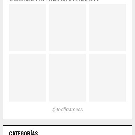
@thefirstmess
CATEGORÍAS