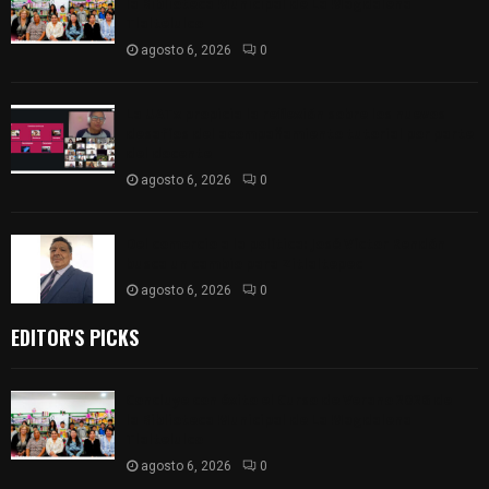
la Biblioteca Municipal de La Magdalena
Tlaltelulco
agosto 6, 2026
0
La UATx propicia la reflexión sobre los nuevos
desafíos del acompañamiento tutorial por parte
del docente
agosto 6, 2026
0
Del comercio a la política: José Víctor Rendón
busca un cambio para Zitlaltepec
agosto 6, 2026
0
EDITOR'S PICKS
Concluye con éxito el Curso de Verano 2026 de
la Biblioteca Municipal de La Magdalena
Tlaltelulco
agosto 6, 2026
0