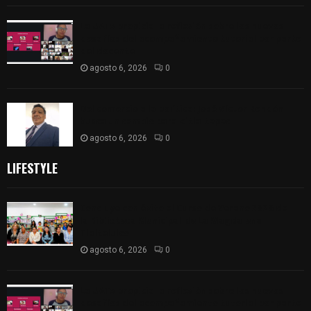
La UATx propicia la reflexión sobre los nuevos
desafíos del acompañamiento tutorial por parte
del docente
agosto 6, 2026
0
Del comercio a la política: José Víctor Rendón
busca un cambio para Zitlaltepec
agosto 6, 2026
0
LIFESTYLE
Concluye con éxito el Curso de Verano 2026 de
la Biblioteca Municipal de La Magdalena
Tlaltelulco
agosto 6, 2026
0
La UATx propicia la reflexión sobre los nuevos
desafíos del acompañamiento tutorial por parte