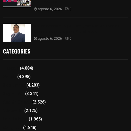
del docente
agosto 6, 2026
0
Del comercio a la política: José Víctor Rendón
busca un cambio para Zitlaltepec
agosto 6, 2026
0
CATEGORIES
Tlaxcala
(4.884)
Policía
(4.398)
8 columnas
(4.283)
Región Sur
(3.341)
Región Oriente
(2.526)
Educación
(2.125)
Lo más leído
(1.965)
Congreso
(1.848)