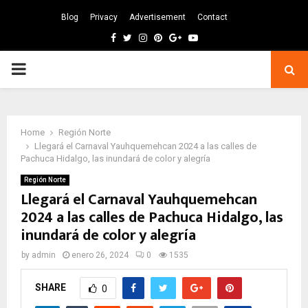
Blog
Privacy
Advertisement
Contact
Facebook
Twitter
Instagram
Pinterest
Google
Youtube
PRIMARY
MENU
Home
Región Norte
Llegará el Carnaval Yauhquemehcan 2024 a las calles de
Pachuca Hidalgo, las inundará de color y alegría
Región Norte
Llegará el Carnaval Yauhquemehcan
2024 a las calles de Pachuca Hidalgo, las
inundará de color y alegría
by
admin
enero 26, 2024
0
1535
SHARE
0