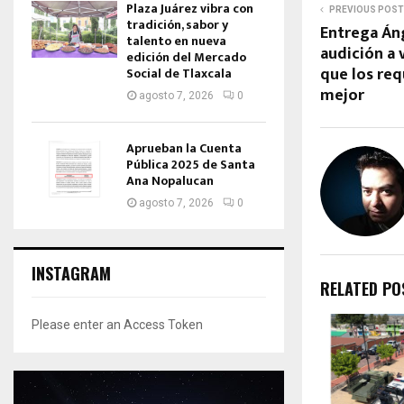
Plaza Juárez vibra con
PREVIOUS POST
tradición, sabor y
Entrega Áng
talento en nueva
audición a 
edición del Mercado
que los req
Social de Tlaxcala
mejor
agosto 7, 2026
0
Aprueban la Cuenta
Pública 2025 de Santa
Ana Nopalucan
agosto 7, 2026
0
INSTAGRAM
RELATED PO
Please enter an Access Token