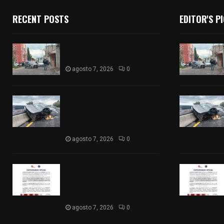
RECENT POSTS
EDITOR'S P
Muere hombre al interior de
salón de eventos en Apizaco
agosto 7, 2026
0
Se accidenta camioneta
sobre la carretera México-
Veracruz, a la altura de
Hueyotlipan
agosto 7, 2026
0
Retiran de sus funciones a
policía de Chiautempan tras
ser exhibido en redes por
presunto soborno
agosto 7, 2026
0