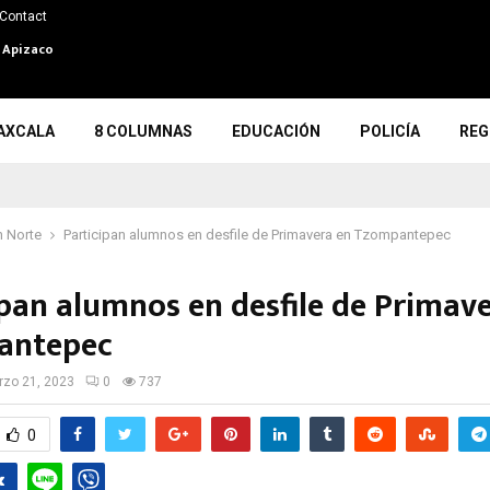
Contact
n Apizaco
AXCALA
8 COLUMNAS
EDUCACIÓN
POLICÍA
REG
 Norte
Participan alumnos en desfile de Primavera en Tzompantepec
ipan alumnos en desfile de Primav
antepec
zo 21, 2023
0
737
0