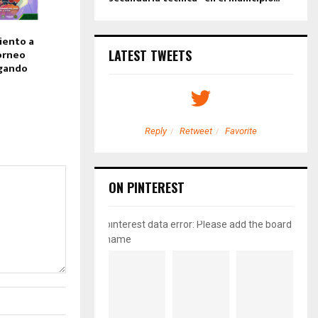
iento a
LATEST TWEETS
torneo
igando
etweet
Favorite
Reply
Retweet
Favorite
ON PINTEREST
pinterest data error: Please add the board
name