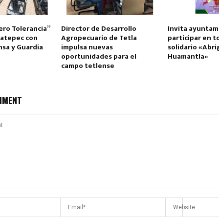
ero Tolerancia”
Director de Desarrollo
Invita ayuntam
gatepec con
Agropecuario de Tetla
participar en 
nsa y Guardia
impulsa nuevas
solidario «Abr
oportunidades para el
Huamantla»
campo tetlense
Reply
Retweet
Favorite
Reply
R
MMENT