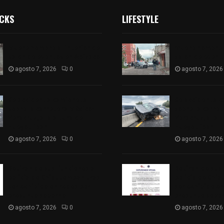
ICKS
LIFESTYLE
Muere hombre al interior de
Muere hombre a
salón de eventos en Apizaco
salón de event
agosto 7, 2026
0
agosto 7, 2026
Se accidenta camioneta
Se accidenta 
sobre la carretera México-
sobre la carre
Veracruz, a la altura de
Veracruz, a la 
Hueyotlipan
Hueyotlipan
agosto 7, 2026
0
agosto 7, 2026
Retiran de sus funciones a
Retiran de sus
policía de Chiautempan tras
policía de Chi
ser exhibido en redes por
ser exhibido en
presunto soborno
presunto sobo
agosto 7, 2026
0
agosto 7, 2026