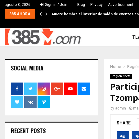
agosto 8, 2026
Sign in / Join
Blog
Privacy
Advertisement
Muere hombre al interior de salón de eventos e
385 AHORA
TL
SOCIAL MEDIA
Home
Región
Región Norte
Partic
Tzomp
by
admin
mar
SHARE
RECENT POSTS