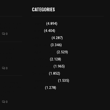
CATEGORIES
l interior de
Tlaxcala
(4.894)
os en Apizaco
Policía
(4.404)
0
8 columnas
(4.287)
Región Sur
(3.346)
camioneta
Región Oriente
(2.529)
tera México-
altura de
Educación
(2.128)
Lo más leído
(1.965)
0
Congreso
(1.852)
Tlaxcala Capital
(1.535)
 funciones a
autempan tras
Política
(1.278)
 redes por
rno
0