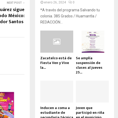
enero 26, 2024
0
NEXT POST
Juárez sigue
*A través del programa Salvando tu
odo México:
colonia. 385 Grados / Huamantla /
ador Santos
REDACCIÓN...
Zacatelco está de
Se amplía
Fiesta Ven y Vive
suspensión de
la...
clases al jueves
25...
Inducen a coma a
Joven que
estudiante de
participó en riña
secundaria técnica
en el municipio...