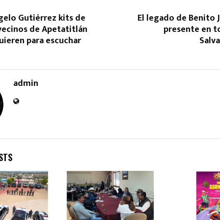
elo Gutiérrez kits de
El legado de Benito 
vecinos de Apetatitlán
presente en t
uieren para escuchar
Salv
admin
STS