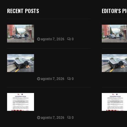
RECENT POSTS
EDITOR'S P
Muere hombre al interior de
salón de eventos en Apizaco
agosto 7, 2026
0
Se accidenta camioneta
sobre la carretera México-
Veracruz, a la altura de
Hueyotlipan
agosto 7, 2026
0
Retiran de sus funciones a
policía de Chiautempan tras
ser exhibido en redes por
presunto soborno
agosto 7, 2026
0