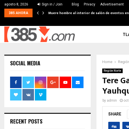
agosto 8, 2026
Sign in / Join
Blog
Privacy
Advertisement
Muere hombre al interior de salón de eventos e
385 AHORA
TL
SOCIAL MEDIA
Home
Región
Región Norte
Tere Ga
Yauhq
by
admin
oct
SHARE
RECENT POSTS