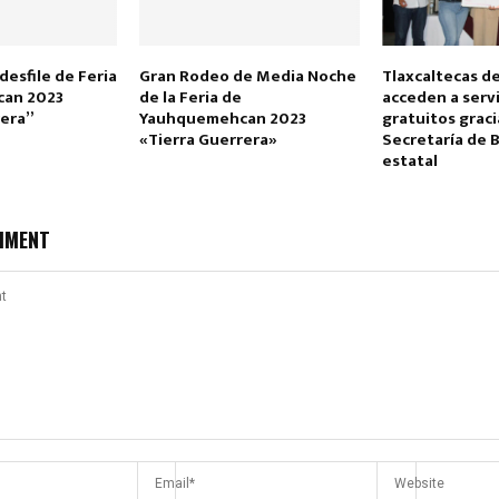
desfile de Feria
Gran Rodeo de Media Noche
Tlaxcaltecas de
an 2023
de la Feria de
acceden a serv
rera”
Yauhquemehcan 2023
gratuitos gracia
«Tierra Guerrera»
Secretaría de 
estatal
Reply
Retweet
Favorite
Reply
R
MMENT