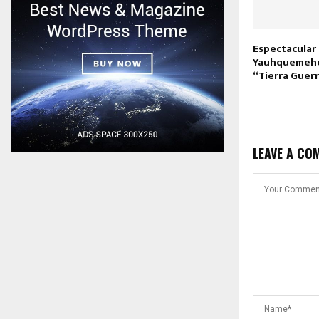
Espectacular 
Yauhquemehc
“Tierra Guer
LEAVE A CO