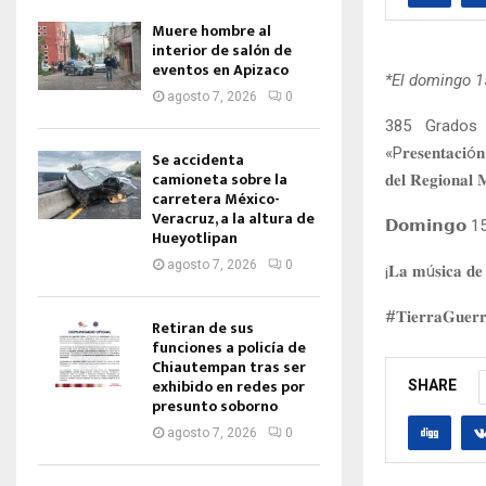
Muere hombre al
interior de salón de
eventos en Apizaco
*El domingo 1
agosto 7, 2026
0
385 Grados 
«P𝐫𝐞𝐬𝐞𝐧𝐭𝐚𝐜𝐢ó𝐧 
Se accidenta
camioneta sobre la
𝐝𝐞𝐥 𝐑𝐞𝐠𝐢𝐨𝐧𝐚𝐥 
carretera México-
Veracruz, a la altura de
𝗗𝗼𝗺𝗶𝗻𝗴𝗼 15 
Hueyotlipan
agosto 7, 2026
0
¡𝐋𝐚 𝐦ú𝐬𝐢𝐜𝐚 𝐝𝐞 
#𝐓𝐢𝐞𝐫𝐫𝐚𝐆𝐮𝐞𝐫
Retiran de sus
funciones a policía de
Chiautempan tras ser
exhibido en redes por
SHARE
presunto soborno
agosto 7, 2026
0