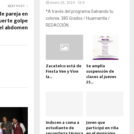
enero 26, 2024
0
NEXT POST
*A través del programa Salvando tu
e pareja en
colonia. 385 Grados / Huamantla /
uerte golpe
REDACCIÓN...
 el abdomen
Zacatelco está de
Se amplía
Fiesta Ven y Vive
suspensión de
la...
clases al jueves
25...
Inducen a coma a
Joven que
estudiante de
participó en riña
secundaria técnica
en el municipio...