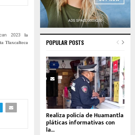
H
an 2023 𝐥𝐚
POPULAR POSTS
𝐚 𝐓𝐥𝐚𝐱𝐜𝐚𝐥𝐭𝐞𝐜𝐚
Realiza policía de Huamantla
pláticas informativas con
la...