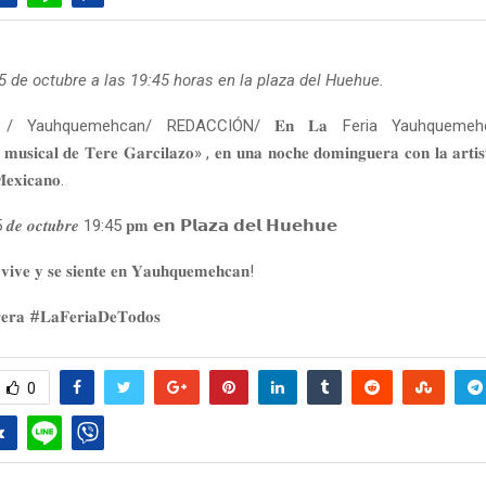
5 de octubre a las 19:45 horas en la plaza del Huehue.
/ Yauhquemehcan/ REDACCIÓN/ 𝐄𝐧 𝐋𝐚 Feria Yauhquemehc
𝐦𝐮𝐬𝐢𝐜𝐚𝐥 𝐝𝐞 𝐓𝐞𝐫𝐞 𝐆𝐚𝐫𝐜𝐢𝐥𝐚𝐳𝐨» , 𝐞𝐧 𝐮𝐧𝐚 𝐧𝐨𝐜𝐡𝐞 𝐝𝐨𝐦𝐢𝐧𝐠𝐮𝐞𝐫𝐚 𝐜𝐨𝐧 𝐥𝐚 𝐚𝐫𝐭𝐢𝐬𝐭
𝐞𝐱𝐢𝐜𝐚𝐧𝐨.
𝒆 𝒐𝒄𝒕𝒖𝒃𝒓𝒆 19:45 𝐩𝐦 𝗲𝗻 𝗣𝗹𝗮𝘇𝗮 𝗱𝗲𝗹 𝗛𝘂𝗲𝗵𝘂𝗲
𝐢𝐯𝐞 𝐲 𝐬𝐞 𝐬𝐢𝐞𝐧𝐭𝐞 𝐞𝐧 𝐘𝐚𝐮𝐡𝐪𝐮𝐞𝐦𝐞𝐡𝐜𝐚𝐧!
𝐞𝐫𝐚 #𝐋𝐚𝐅𝐞𝐫𝐢𝐚𝐃𝐞𝐓𝐨𝐝𝐨𝐬
0