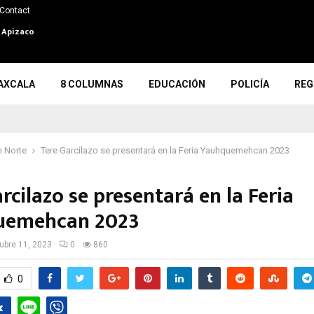
Contact
n Apizaco
AXCALA
8 COLUMNAS
EDUCACIÓN
POLICÍA
REG
 Norte
Tere Garcilazo se presentará en la Feria Yauhquemehcan 2023
rcilazo se presentará en la Feria
uemehcan 2023
ubre 11, 2023
0
860
0