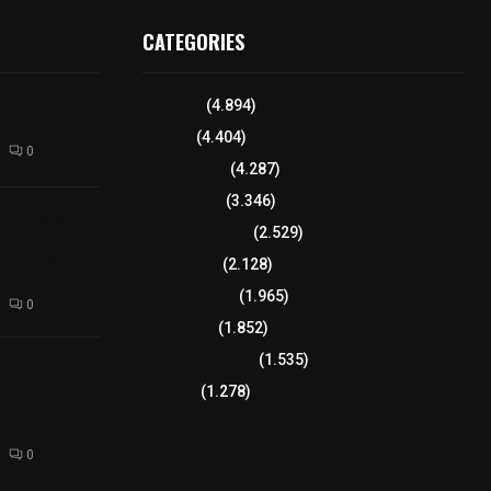
CATEGORIES
l interior de
Tlaxcala
(4.894)
os en Apizaco
Policía
(4.404)
0
8 columnas
(4.287)
Región Sur
(3.346)
camioneta
Región Oriente
(2.529)
tera México-
altura de
Educación
(2.128)
Lo más leído
(1.965)
0
Congreso
(1.852)
Tlaxcala Capital
(1.535)
 funciones a
autempan tras
Política
(1.278)
 redes por
rno
0