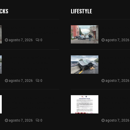
ICKS
LIFESTYLE
Muere hombre al interior de
Muere hombre a
salón de eventos en Apizaco
salón de event
agosto 7, 2026
0
agosto 7, 2026
Se accidenta camioneta
Se accidenta 
sobre la carretera México-
sobre la carre
Veracruz, a la altura de
Veracruz, a la 
Hueyotlipan
Hueyotlipan
agosto 7, 2026
0
agosto 7, 2026
Retiran de sus funciones a
Retiran de sus
policía de Chiautempan tras
policía de Chi
ser exhibido en redes por
ser exhibido en
presunto soborno
presunto sobo
agosto 7, 2026
0
agosto 7, 2026