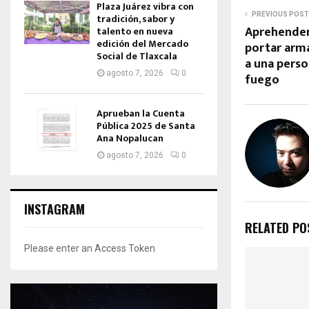
Plaza Juárez vibra con
PREVIOUS POST
tradición, sabor y
Aprehenden
talento en nueva
edición del Mercado
portar arm
Social de Tlaxcala
a una perso
agosto 7, 2026
0
fuego
Aprueban la Cuenta
Pública 2025 de Santa
Ana Nopalucan
agosto 7, 2026
0
INSTAGRAM
RELATED PO
Please enter an Access Token