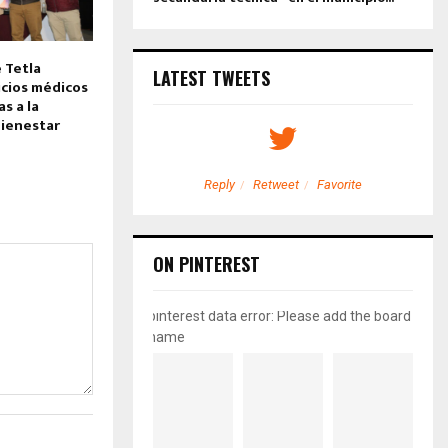
 Tetla
LATEST TWEETS
icios médicos
s a la
Bienestar
etweet
Favorite
Reply
Retweet
Favorite
ON PINTEREST
pinterest data error: Please add the board
name