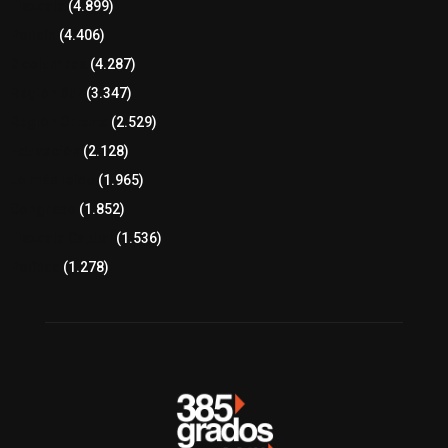
Tlaxcala
(4.899)
Policía
(4.406)
8 columnas
(4.287)
Región Sur
(3.347)
Región Oriente
(2.529)
Educación
(2.128)
Lo más leído
(1.965)
Congreso
(1.852)
Tlaxcala Capital
(1.536)
Política
(1.278)