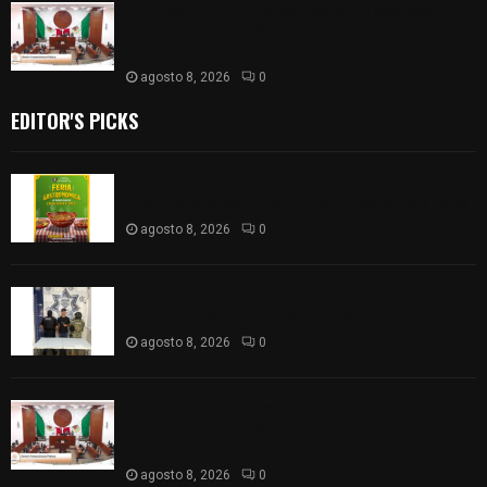
𝗔𝗣𝗥𝗢𝗕𝗔𝗗𝗔 | 𝗘𝗹 𝗖𝗼𝗻𝗴𝗿𝗲𝘀𝗼 𝗱𝗲 𝗧𝗹𝗮𝘅𝗰𝗮𝗹𝗮
𝗮𝘃𝗮𝗹𝗮 𝗹𝗮 𝗖𝘂𝗲𝗻𝘁𝗮 𝗣ú𝗯𝗹𝗶𝗰𝗮 𝟮𝟬𝟮𝟱 𝗱𝗲 𝗖𝗼𝗻𝘁𝗹𝗮 𝗱𝗲
𝗝𝘂𝗮𝗻 𝗖𝘂𝗮𝗺𝗮𝘁𝘇𝗶
agosto 8, 2026
0
EDITOR'S PICKS
Sabores y tradiciones se suman a la feria
Internacional del Arte Efímero y de la Dalia 2026
agosto 8, 2026
0
Detienen en Apizaco a joven por presunta
portación ilegal de arma de fuego
agosto 8, 2026
0
𝗔𝗣𝗥𝗢𝗕𝗔𝗗𝗔 | 𝗘𝗹 𝗖𝗼𝗻𝗴𝗿𝗲𝘀𝗼 𝗱𝗲 𝗧𝗹𝗮𝘅𝗰𝗮𝗹𝗮
𝗮𝘃𝗮𝗹𝗮 𝗹𝗮 𝗖𝘂𝗲𝗻𝘁𝗮 𝗣ú𝗯𝗹𝗶𝗰𝗮 𝟮𝟬𝟮𝟱 𝗱𝗲 𝗖𝗼𝗻𝘁𝗹𝗮 𝗱𝗲
𝗝𝘂𝗮𝗻 𝗖𝘂𝗮𝗺𝗮𝘁𝘇𝗶
agosto 8, 2026
0