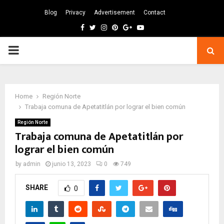
Blog
Privacy
Advertisement
Contact
Facebook
Twitter
Instagram
Pinterest
Google
Youtube
PRIMARY
MENU
Home
Región Norte
Trabaja comuna de Apetatitlán por lograr el bien común
Región Norte
Trabaja comuna de Apetatitlán por
lograr el bien común
by
admin
junio 13, 2023
0
749
SHARE
0