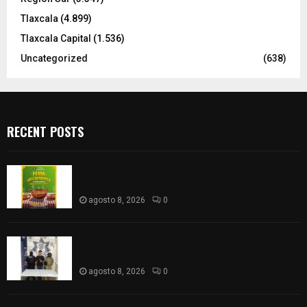
Tlaxcala
(4.899)
Tlaxcala Capital
(1.536)
Uncategorized
(638)
RECENT POSTS
Sabores y tradiciones se suman a la feria
Internacional del Arte Efímero y de la Dalia 2026
agosto 8, 2026
0
Detienen en Apizaco a joven por presunta
portación ilegal de arma de fuego
agosto 8, 2026
0