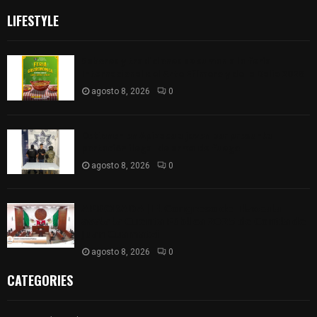
LIFESTYLE
Sabores y tradiciones se suman a la feria
Internacional del Arte Efímero y de la Dalia 2026
agosto 8, 2026
0
Detienen en Apizaco a joven por presunta
portación ilegal de arma de fuego
agosto 8, 2026
0
𝗔𝗣𝗥𝗢𝗕𝗔𝗗𝗔 | 𝗘𝗹 𝗖𝗼𝗻𝗴𝗿𝗲𝘀𝗼 𝗱𝗲 𝗧𝗹𝗮𝘅𝗰𝗮𝗹𝗮
𝗮𝘃𝗮𝗹𝗮 𝗹𝗮 𝗖𝘂𝗲𝗻𝘁𝗮 𝗣ú𝗯𝗹𝗶𝗰𝗮 𝟮𝟬𝟮𝟱 𝗱𝗲 𝗖𝗼𝗻𝘁𝗹𝗮 𝗱𝗲
𝗝𝘂𝗮𝗻 𝗖𝘂𝗮𝗺𝗮𝘁𝘇𝗶
agosto 8, 2026
0
CATEGORIES