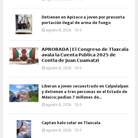
Detienen en Apizaco a joven por presunta
portación ilegal de arma de fuego
agosto 8, 2026
0
𝗔𝗣𝗥𝗢𝗕𝗔𝗗𝗔 | 𝗘𝗹 𝗖𝗼𝗻𝗴𝗿𝗲𝘀𝗼 𝗱𝗲 𝗧𝗹𝗮𝘅𝗰𝗮𝗹𝗮
𝗮𝘃𝗮𝗹𝗮 𝗹𝗮 𝗖𝘂𝗲𝗻𝘁𝗮 𝗣ú𝗯𝗹𝗶𝗰𝗮 𝟮𝟬𝟮𝟱 𝗱𝗲
𝗖𝗼𝗻𝘁𝗹𝗮 𝗱𝗲 𝗝𝘂𝗮𝗻 𝗖𝘂𝗮𝗺𝗮𝘁𝘇𝗶
agosto 8, 2026
0
Liberan a joven secuestrado en Calpulalpan
y detienen a tres personas en el Estado de
México; pedían 7 millones de...
agosto 8, 2026
0
Captan halo solar en Tlaxcala
agosto 8, 2026
0