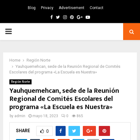
Blog
Privacy
Advertisement
Contact
Facebook
Twitter
Instagram
Pinterest
Google
Youtube
PRIMARY
MENU
Home
Región Norte
Yauhquemehcan, sede de la Reunión Regional de Comités
Escolares del programa «La Escuela es Nuestra»
Región Norte
Yauhquemehcan, sede de la Reunión
Regional de Comités Escolares del
programa «La Escuela es Nuestra»
by
admin
mayo 18, 2023
0
865
SHARE
0