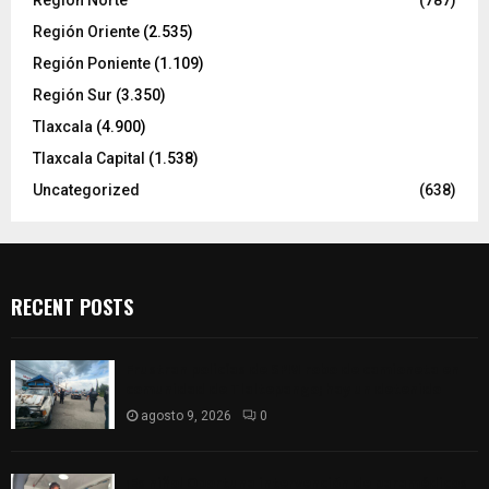
Región Norte
(787)
Región Oriente
(2.535)
Región Poniente
(1.109)
Región Sur
(3.350)
Tlaxcala
(4.900)
Tlaxcala Capital
(1.538)
Uncategorized
(638)
RECENT POSTS
Frustran policías de SPM robo de camioneta en
comunidad de Tlaltepango; hay un detenido
agosto 9, 2026
0
¡Es niño! Oportuna intervención de paramédicos