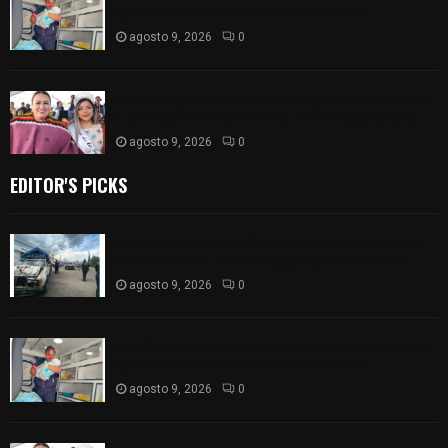
ayuda al nacimiento de un bebé en SPM
agosto 9, 2026
0
Blanca Angulo respalda a Jocelyne Gómez rumbo
a la elección de Reina de la Feria Tlaxcala 2026
agosto 9, 2026
0
EDITOR'S PICKS
Frustran policías de SPM robo de camioneta en
comunidad de Tlaltepango; hay un detenido
agosto 9, 2026
0
¡Es niño! Oportuna intervención de paramédicos
ayuda al nacimiento de un bebé en SPM
agosto 9, 2026
0