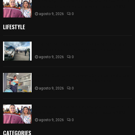
Blanca Angulo respalda a Jocelyne Gómez rumbo
a la elección de Reina de la Feria Tlaxcala 2026
agosto 9, 2026
0
LIFESTYLE
Frustran policías de SPM robo de camioneta en
comunidad de Tlaltepango; hay un detenido
agosto 9, 2026
0
¡Es niño! Oportuna intervención de paramédicos
ayuda al nacimiento de un bebé en SPM
agosto 9, 2026
0
Blanca Angulo respalda a Jocelyne Gómez rumbo
a la elección de Reina de la Feria Tlaxcala 2026
agosto 9, 2026
0
CATEGORIES