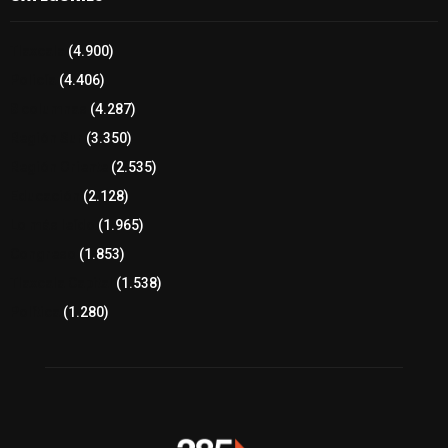
Tlaxcala
(4.900)
Policía
(4.406)
8 columnas
(4.287)
Región Sur
(3.350)
Región Oriente
(2.535)
Educación
(2.128)
Lo más leído
(1.965)
Congreso
(1.853)
Tlaxcala Capital
(1.538)
Política
(1.280)