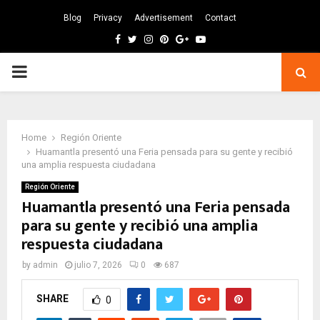
Blog
Privacy
Advertisement
Contact
Facebook
Twitter
Instagram
Pinterest
Google
Youtube
PRIMARY
MENU
Home
Región Oriente
Huamantla presentó una Feria pensada para su gente y recibió
una amplia respuesta ciudadana
Región Oriente
Huamantla presentó una Feria pensada
para su gente y recibió una amplia
respuesta ciudadana
by
admin
julio 7, 2026
0
687
SHARE
0