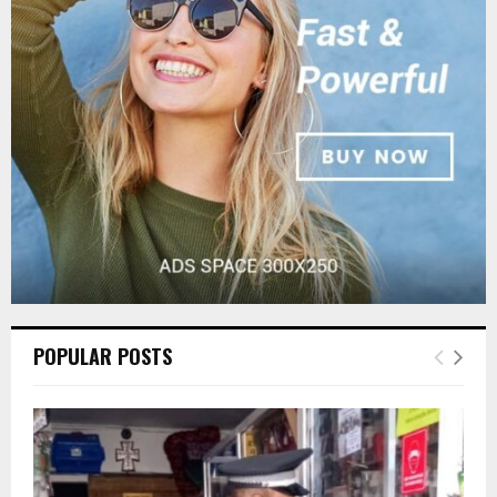
r
R
:
C
H
POPULAR POSTS