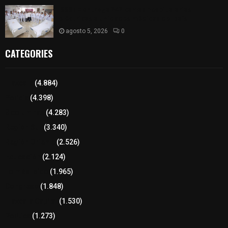
ISSSTE entrega 242 camas hospitalarias
eléctricas a unidades médicas del país
agosto 5, 2026
0
CATEGORIES
Tlaxcala
(4.884)
Policía
(4.398)
8 columnas
(4.283)
Región Sur
(3.340)
Región Oriente
(2.526)
Educación
(2.124)
Lo más leído
(1.965)
Congreso
(1.848)
Tlaxcala Capital
(1.530)
Política
(1.273)