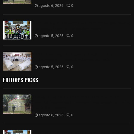
agosto 6, 2026
0
Realiza Ayuntamiento de SPM obra de pavimento
de adoquín en barrio de San Pedro
agosto 5, 2026
0
ISSSTE entrega 242 camas hospitalarias
eléctricas a unidades médicas del país
agosto 5, 2026
0
EDITOR'S PICKS
Colegio legión de honor de Tlaxcala elimina
«militarizado» de su nombre tras orden de cierre
de la SEP federal
agosto 6, 2026
0
Realiza Ayuntamiento de SPM obra de pavimento