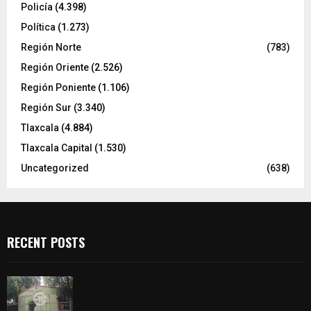
Policía
(4.398)
Política
(1.273)
Región Norte
(783)
Región Oriente
(2.526)
Región Poniente
(1.106)
Región Sur
(3.340)
Tlaxcala
(4.884)
Tlaxcala Capital
(1.530)
Uncategorized
(638)
RECENT POSTS
Colegio legión de honor de Tlaxcala elimina
«militarizado» de su nombre tras orden de cierre
de la SEP federal