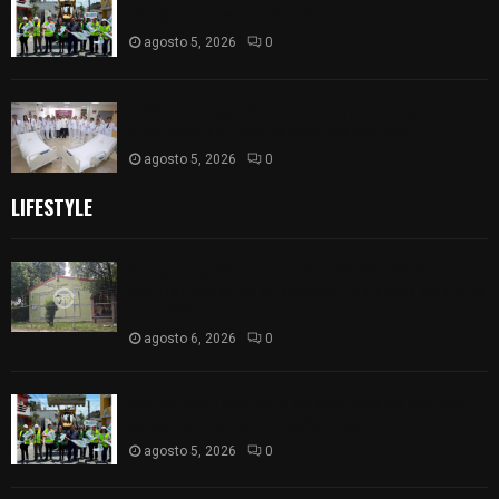
de adoquín en barrio de San Pedro
agosto 5, 2026
0
ISSSTE entrega 242 camas hospitalarias
eléctricas a unidades médicas del país
agosto 5, 2026
0
LIFESTYLE
Colegio legión de honor de Tlaxcala elimina
«militarizado» de su nombre tras orden de cierre
de la SEP federal
agosto 6, 2026
0
Realiza Ayuntamiento de SPM obra de pavimento
de adoquín en barrio de San Pedro
agosto 5, 2026
0