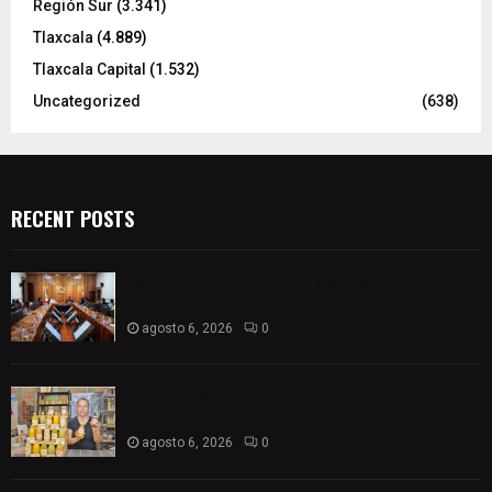
Región Sur
(3.341)
Tlaxcala
(4.889)
Tlaxcala Capital
(1.532)
Uncategorized
(638)
RECENT POSTS
Vota ITE terna para elegir a persona Secretaria
Ejecutiva
agosto 6, 2026
0
Sabor 100% tlaxcalteca: Conoce Guarda Frutz en
el Mercado de Artesanos
agosto 6, 2026
0