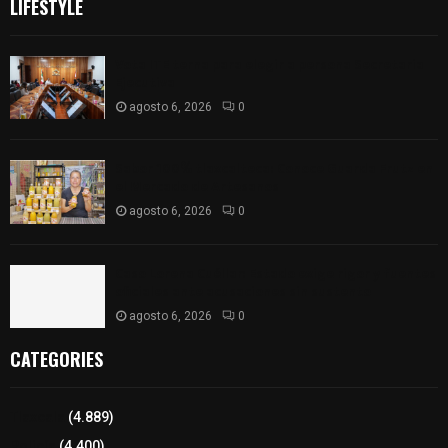
LIFESTYLE
Vota ITE terna para elegir a persona Secretaria
Ejecutiva
agosto 6, 2026
0
Sabor 100% tlaxcalteca: Conoce Guarda Frutz en
el Mercado de Artesanos
agosto 6, 2026
0
Caso Lorena Cuéllar: Estado exige rigor y fuentes
oficiales ante acusaciones sin sustento
agosto 6, 2026
0
CATEGORIES
Tlaxcala
(4.889)
Policía
(4.400)