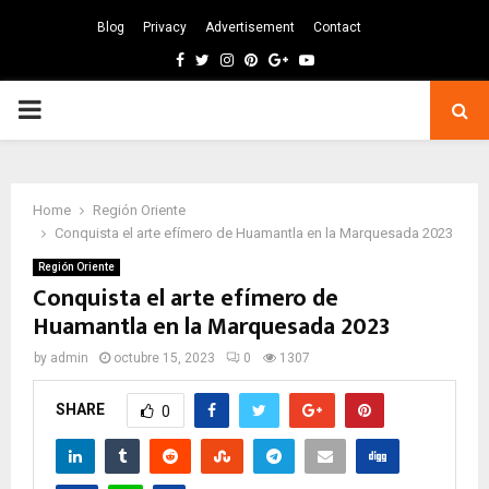
Blog
Privacy
Advertisement
Contact
Facebook
Twitter
Instagram
Pinterest
Google
Youtube
PRIMARY
MENU
Home
Región Oriente
Conquista el arte efímero de Huamantla en la Marquesada 2023
Región Oriente
Conquista el arte efímero de
Huamantla en la Marquesada 2023
by
admin
octubre 15, 2023
0
1307
SHARE
0