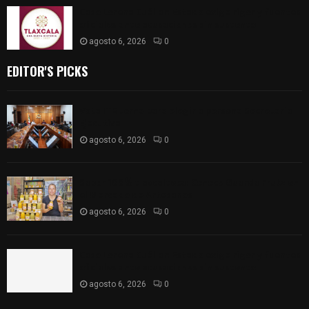
Caso Lorena Cuéllar: Estado exige rigor y fuentes
oficiales ante acusaciones sin sustento
agosto 6, 2026
0
EDITOR'S PICKS
Vota ITE terna para elegir a persona Secretaria
Ejecutiva
agosto 6, 2026
0
Sabor 100% tlaxcalteca: Conoce Guarda Frutz en
el Mercado de Artesanos
agosto 6, 2026
0
Caso Lorena Cuéllar: Estado exige rigor y fuentes
oficiales ante acusaciones sin sustento
agosto 6, 2026
0