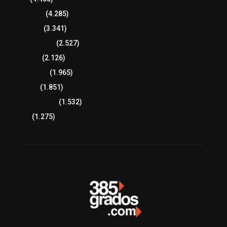
8 columnas
(4.285)
Región Sur
(3.341)
Región Oriente
(2.527)
Educación
(2.126)
Lo más leído
(1.965)
Congreso
(1.851)
Tlaxcala Capital
(1.532)
Política
(1.275)