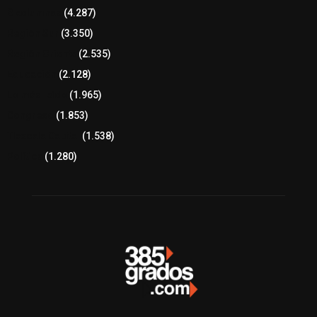
8 columnas
(4.287)
Región Sur
(3.350)
Región Oriente
(2.535)
Educación
(2.128)
Lo más leído
(1.965)
Congreso
(1.853)
Tlaxcala Capital
(1.538)
Política
(1.280)