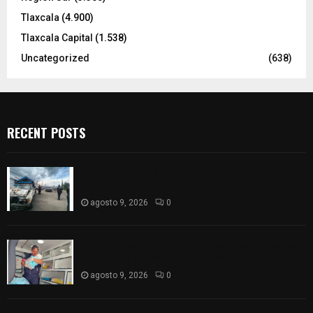
Tlaxcala
(4.900)
Tlaxcala Capital
(1.538)
Uncategorized
(638)
RECENT POSTS
Frustran policías de SPM robo de camioneta en
comunidad de Tlaltepango; hay un detenido
agosto 9, 2026
0
¡Es niño! Oportuna intervención de paramédicos
ayuda al nacimiento de un bebé en SPM
agosto 9, 2026
0