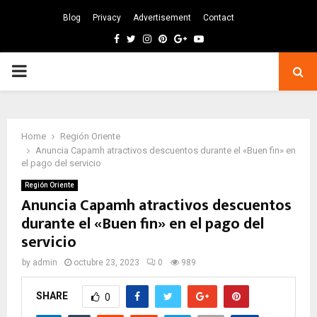
Blog
Privacy
Advertisement
Contact
Facebook
Twitter
Instagram
Pinterest
Google
Youtube
PRIMARY
MENU
Home
Región Oriente
Anuncia Capamh atractivos descuentos durante el «Buen fin» en
el pago del servicio
Región Oriente
Anuncia Capamh atractivos descuentos
durante el «Buen fin» en el pago del
servicio
by
admin
octubre 23, 2023
0
989
SHARE
0