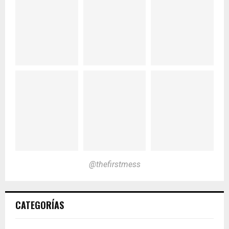
@thefirstmess
CATEGORÍAS