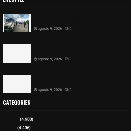
Frustran policías de SPM robo de camioneta en
comunidad de Tlaltepango; hay un detenido
agosto 9, 2026
0
¡Es niño! Oportuna intervención de paramédicos
ayuda al nacimiento de un bebé en SPM
agosto 9, 2026
0
Blanca Angulo respalda a Jocelyne Gómez rumbo
a la elección de Reina de la Feria Tlaxcala 2026
agosto 9, 2026
0
CATEGORIES
Tlaxcala
(4.900)
Policía
(4.406)