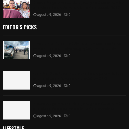
Blanca Angulo respalda a Jocelyne Gómez rumbo
a la elección de Reina de la Feria Tlaxcala 2026
agosto 9, 2026
0
EDITOR'S PICKS
Frustran policías de SPM robo de camioneta en
comunidad de Tlaltepango; hay un detenido
agosto 9, 2026
0
¡Es niño! Oportuna intervención de paramédicos
ayuda al nacimiento de un bebé en SPM
agosto 9, 2026
0
Blanca Angulo respalda a Jocelyne Gómez rumbo
a la elección de Reina de la Feria Tlaxcala 2026
agosto 9, 2026
0
LIFESTYLE