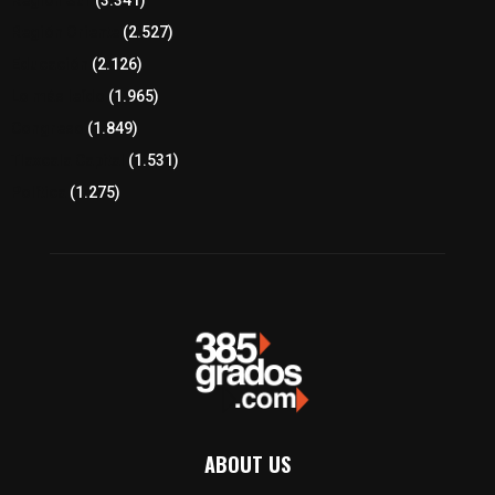
Región Oriente
(2.527)
Educación
(2.126)
Lo más leído
(1.965)
Congreso
(1.849)
Tlaxcala Capital
(1.531)
Política
(1.275)
ABOUT US