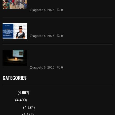
municipio de Tepetitla
agosto 6, 2026
0
Persecución en Los Volcanes: Detienen a hombre
con Ford Ranger robada con violencia
agosto 6, 2026
0
La UATx promueve la resiliencia emocional para
fortalecer salud y bienestar de estudiantes y
docentes
agosto 6, 2026
0
CATEGORIES
Tlaxcala
(4.887)
Policía
(4.400)
8 columnas
(4.284)
Región Sur
(3.341)