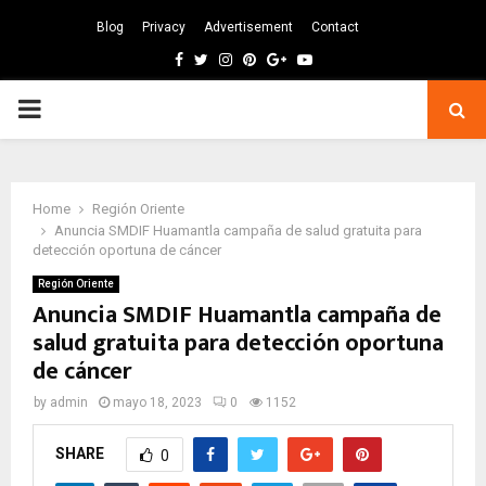
Blog
Privacy
Advertisement
Contact
Facebook
Twitter
Instagram
Pinterest
Google
Youtube
PRIMARY
MENU
Home
Región Oriente
Anuncia SMDIF Huamantla campaña de salud gratuita para
detección oportuna de cáncer
Región Oriente
Anuncia SMDIF Huamantla campaña de
salud gratuita para detección oportuna
de cáncer
by
admin
mayo 18, 2023
0
1152
SHARE
0