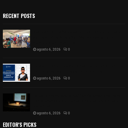
RECENT POSTS
Realizan campaña de esterilización de perros y
gatos en Villa Alta y San Mateo Ayecac en el
municipio de Tepetitla
agosto 6, 2026
0
Persecución en Los Volcanes: Detienen a hombre
con Ford Ranger robada con violencia
agosto 6, 2026
0
La UATx promueve la resiliencia emocional para
fortalecer salud y bienestar de estudiantes y
docentes
agosto 6, 2026
0
EDITOR'S PICKS