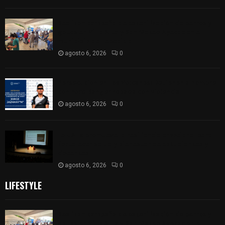
Realizan campaña de esterilización de perros y
gatos en Villa Alta y San Mateo Ayecac en el
municipio de Tepetitla
agosto 6, 2026
0
Persecución en Los Volcanes: Detienen a hombre
con Ford Ranger robada con violencia
agosto 6, 2026
0
La UATx promueve la resiliencia emocional para
fortalecer salud y bienestar de estudiantes y
docentes
agosto 6, 2026
0
LIFESTYLE
Realizan campaña de esterilización de perros y
gatos en Villa Alta y San Mateo Ayecac en el