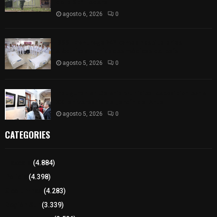
de la SEP federal
agosto 6, 2026
0
ISSSTE entrega 242 camas hospitalarias
eléctricas a unidades médicas del país
agosto 5, 2026
0
Inauguran en Galería Municipal exposición por el
XXI aniversario del Jardín del Arte
agosto 5, 2026
0
CATEGORIES
Tlaxcala
(4.884)
Policía
(4.398)
8 columnas
(4.283)
Región Sur
(3.339)