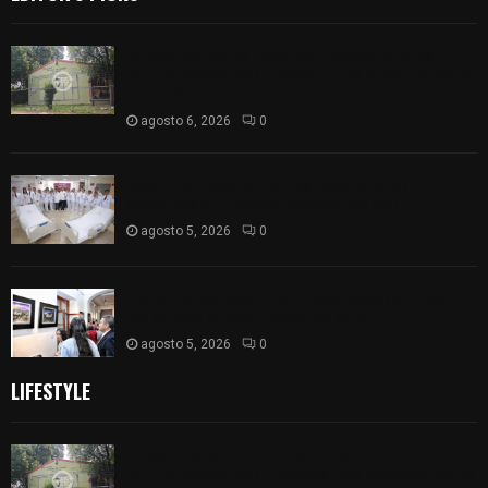
Colegio legión de honor de Tlaxcala elimina
«militarizado» de su nombre tras orden de cierre
de la SEP federal
agosto 6, 2026
0
ISSSTE entrega 242 camas hospitalarias
eléctricas a unidades médicas del país
agosto 5, 2026
0
Inauguran en Galería Municipal exposición por el
XXI aniversario del Jardín del Arte
agosto 5, 2026
0
LIFESTYLE
Colegio legión de honor de Tlaxcala elimina
«militarizado» de su nombre tras orden de cierre