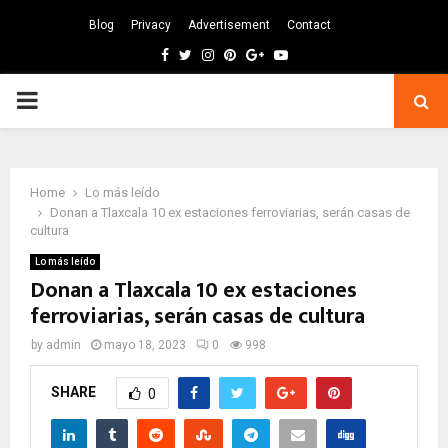
Blog
Privacy
Advertisement
Contact
Facebook
Twitter
Instagram
Pinterest
Google
Youtube
PRIMARY
MENU
Home
Lo más leído
Donan a Tlaxcala 10 ex estaciones ferroviarias, serán casas de
cultura
Lo más leído
Donan a Tlaxcala 10 ex estaciones
ferroviarias, serán casas de cultura
by
admin
mayo 18, 2023
0
998
SHARE
0