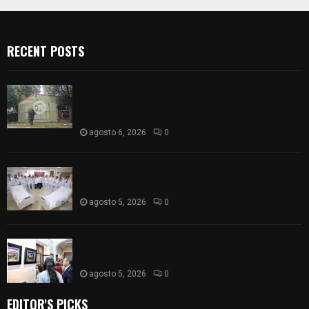
RECENT POSTS
Colegio legión de honor de Tlaxcala elimina
«militarizado» de su nombre tras orden de cierre
de la SEP federal
agosto 6, 2026
0
ISSSTE entrega 242 camas hospitalarias
eléctricas a unidades médicas del país
agosto 5, 2026
0
Inauguran en Galería Municipal exposición por el
XXI aniversario del Jardín del Arte
agosto 5, 2026
0
EDITOR'S PICKS