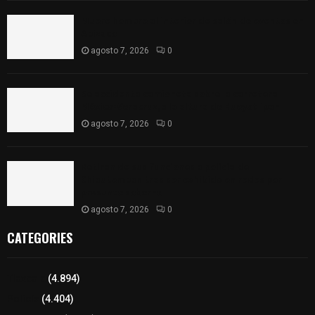
Muere hombre al interior de salón de eventos en
Apizaco
agosto 7, 2026
0
Se accidenta camioneta sobre la carretera
México-Veracruz, a la altura de Hueyotlipan
agosto 7, 2026
0
Retiran de sus funciones a policía de
Chiautempan tras ser exhibido en redes por
presunto soborno
agosto 7, 2026
0
CATEGORIES
Tlaxcala
(4.894)
Policía
(4.404)