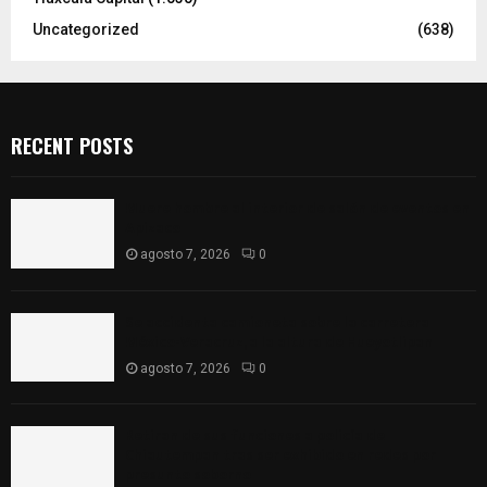
Uncategorized
(638)
RECENT POSTS
Muere hombre al interior de salón de eventos en
Apizaco
agosto 7, 2026
0
Se accidenta camioneta sobre la carretera
México-Veracruz, a la altura de Hueyotlipan
agosto 7, 2026
0
Retiran de sus funciones a policía de
Chiautempan tras ser exhibido en redes por
presunto soborno