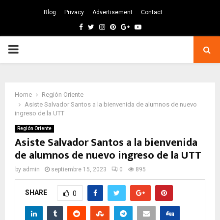
Blog
Privacy
Advertisement
Contact
Facebook
Twitter
Instagram
Pinterest
Google
Youtube
PRIMARY
MENU
Home
Región Oriente
Asiste Salvador Santos a la bienvenida de alumnos de nuevo
ingreso de la UTT
Región Oriente
Asiste Salvador Santos a la bienvenida
de alumnos de nuevo ingreso de la UTT
by
admin
septiembre 15, 2023
0
895
SHARE
0