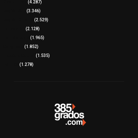
8 columnas
(4.287)
Región Sur
(3.346)
Región Oriente
(2.529)
Educación
(2.128)
Lo más leído
(1.965)
Congreso
(1.852)
Tlaxcala Capital
(1.535)
Política
(1.278)