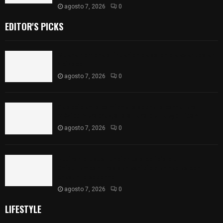
agosto 7, 2026
0
EDITOR'S PICKS
Muere hombre al interior de salón de eventos en
Apizaco
agosto 7, 2026
0
Se accidenta camioneta sobre la carretera
México-Veracruz, a la altura de Hueyotlipan
agosto 7, 2026
0
Retiran de sus funciones a policía de
Chiautempan tras ser exhibido en redes por
presunto soborno
agosto 7, 2026
0
LIFESTYLE