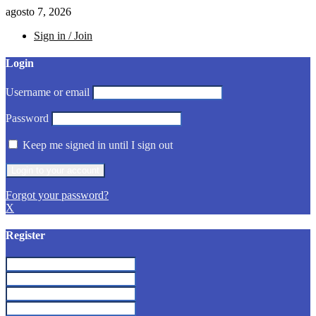
agosto 7, 2026
Sign in / Join
Login
Username or email
Password
Keep me signed in until I sign out
Forgot your password?
X
Register