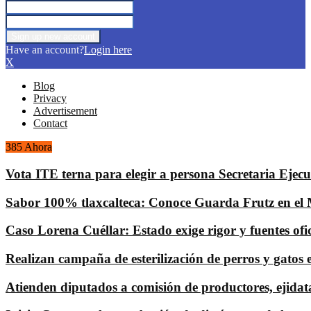
Have an account?
Login here
X
Blog
Privacy
Advertisement
Contact
385 Ahora
Vota ITE terna para elegir a persona Secretaria Ejecu
Sabor 100% tlaxcalteca: Conoce Guarda Frutz en el 
Caso Lorena Cuéllar: Estado exige rigor y fuentes ofic
Realizan campaña de esterilización de perros y gatos 
Atienden diputados a comisión de productores, ejidat