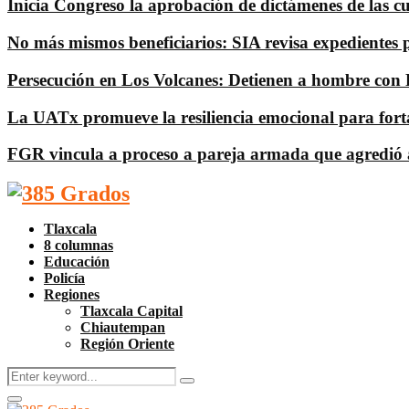
Inicia Congreso la aprobación de dictámenes de las cuen
No más mismos beneficiarios: SIA revisa expedientes 
Persecución en Los Volcanes: Detienen a hombre con
La UATx promueve la resiliencia emocional para fortal
FGR vincula a proceso a pareja armada que agredió 
Facebook
Twitter
Instagram
Pinterest
Google
Youtube
Tlaxcala
8 columnas
Educación
Policía
Regiones
Tlaxcala Capital
Chiautempan
Región Oriente
Search
Search
for:
Facebook
Twitter
Instagram
Pinterest
Google
Youtube
Primary