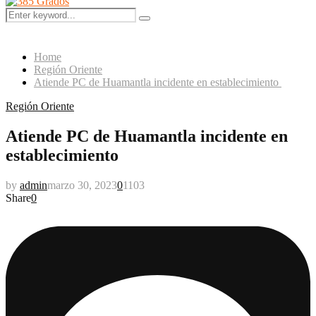
Menu
Search
Search
for:
Home
Región Oriente
Atiende PC de Huamantla incidente en establecimiento
Región Oriente
Atiende PC de Huamantla incidente en
establecimiento
by
admin
marzo 30, 2023
0
1103
Share
0