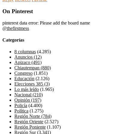
On Pinterest
pinterest data error: Please add the board name
@thefirstmess
Categorías
8 columnas
(4.285)
Anuncios
(12)
Apizaco
(491)
Chiautempan
(880)
Congreso
(1.851)
Educación
(2.126)
Elecciones 385
(3)
Lo más leído
(1.965)
Nacional
(210)
Opinión
(197)
Policía
(4.400)
Política
(1.275)
Región Norte
(784)
Región Oriente
(2.527)
Región Poniente
(1.107)
Región Sur
(3.341)