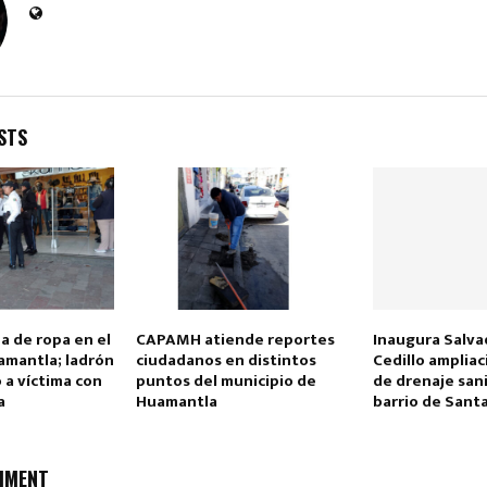
STS
Reply
Retweet
Favorite
Reply
R
a de ropa en el
CAPAMH atiende reportes
Inaugura Salva
amantla; ladrón
ciudadanos en distintos
Cedillo ampliac
 a víctima con
puntos del municipio de
de drenaje sani
a
Huamantla
barrio de Sant
MMENT