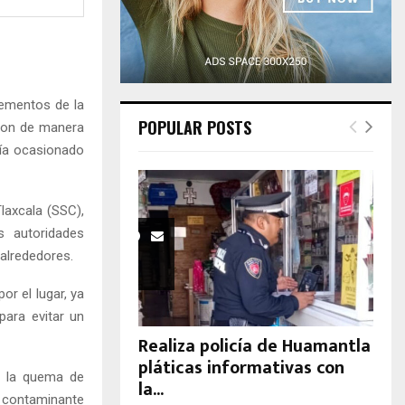
H
ementos de la
POPULAR POSTS
eron de manera
bía ocasionado
laxcala (SSC),
 autoridades
 alrededores.
or el lugar, ya
para evitar un
Realiza policía de Huamantla
pláticas informativas con
ar la quema de
la...
 contaminante