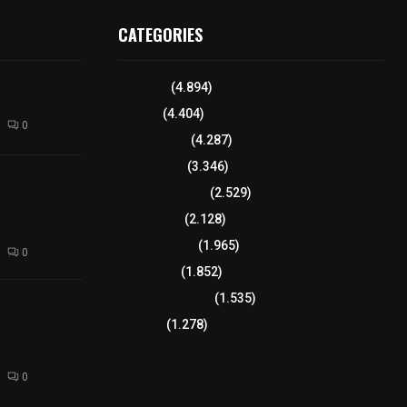
CATEGORIES
l interior de
Tlaxcala
(4.894)
os en Apizaco
Policía
(4.404)
0
8 columnas
(4.287)
Región Sur
(3.346)
camioneta
Región Oriente
(2.529)
tera México-
altura de
Educación
(2.128)
Lo más leído
(1.965)
0
Congreso
(1.852)
Tlaxcala Capital
(1.535)
 funciones a
autempan tras
Política
(1.278)
 redes por
rno
0