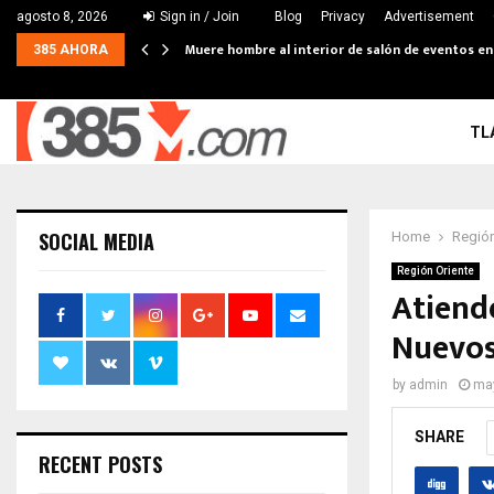
agosto 8, 2026
Sign in / Join
Blog
Privacy
Advertisement
Muere hombre al interior de salón de eventos e
385 AHORA
TL
SOCIAL MEDIA
Home
Región
Región Oriente
Atiend
Nuevos
by
admin
may
SHARE
RECENT POSTS