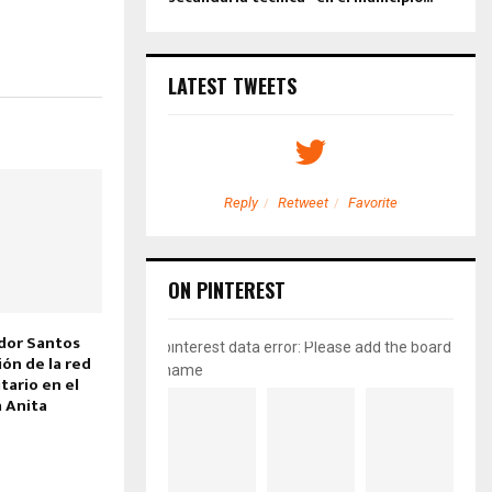
LATEST TWEETS
etweet
Favorite
Reply
Retweet
Favorite
ON PINTEREST
dor Santos
pinterest data error: Please add the board
ión de la red
name
tario en el
a Anita