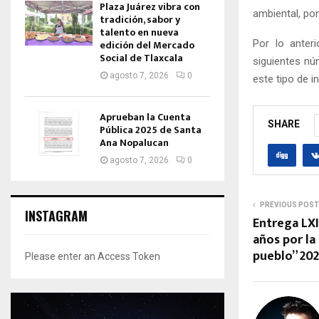
Plaza Juárez vibra con
ambiental, pon
tradición, sabor y
talento en nueva
Por lo anter
edición del Mercado
Social de Tlaxcala
siguientes nú
agosto 7, 2026
0
este tipo de i
Aprueban la Cuenta
SHARE
Pública 2025 de Santa
Ana Nopalucan
agosto 7, 2026
0
PREVIOUS POST
INSTAGRAM
Entrega LXI
años por la
pueblo” 20
Please enter an Access Token