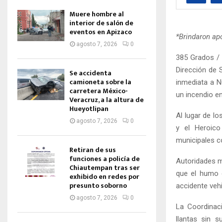
Muere hombre al
interior de salón de
eventos en Apizaco
*Brindaron apo
agosto 7, 2026
0
385 Grados /
Dirección de 
Se accidenta
camioneta sobre la
inmediata a N
carretera México-
un incendio en
Veracruz, a la altura de
Hueyotlipan
Al lugar de l
agosto 7, 2026
0
y el Heroic
municipales co
Retiran de sus
funciones a policía de
Autoridades mu
Chiautempan tras ser
que el humo c
exhibido en redes por
presunto soborno
accidente vehi
agosto 7, 2026
0
La Coordinaci
llantas sin 