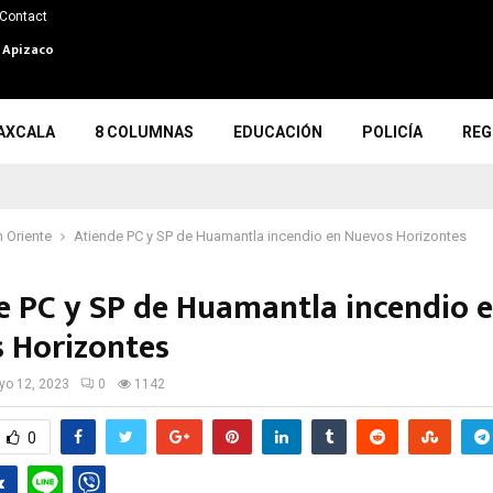
Contact
n Apizaco
AXCALA
8 COLUMNAS
EDUCACIÓN
POLICÍA
REG
 Oriente
Atiende PC y SP de Huamantla incendio en Nuevos Horizontes
e PC y SP de Huamantla incendio 
 Horizontes
o 12, 2023
0
1142
0