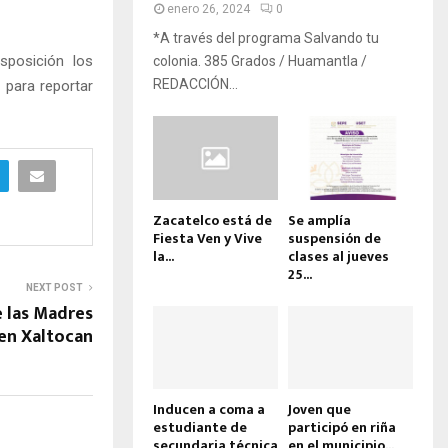
enero 26, 2024
0
*A través del programa Salvando tu
sposición los
colonia. 385 Grados / Huamantla /
REDACCIÓN...
 para reportar
Zacatelco está de
Se amplía
Fiesta Ven y Vive
suspensión de
la...
clases al jueves
25...
NEXT POST
e las Madres
en Xaltocan
Inducen a coma a
Joven que
estudiante de
participó en riña
secundaria técnica
en el municipio...