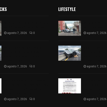
ICKS
LIFESTYLE
Muere hombre al interior de
Muere hombre a
salón de eventos en Apizaco
salón de event
agosto 7, 2026
0
agosto 7, 2026
Se accidenta camioneta
Se accidenta 
sobre la carretera México-
sobre la carre
Veracruz, a la altura de
Veracruz, a la 
Hueyotlipan
Hueyotlipan
agosto 7, 2026
0
agosto 7, 2026
Retiran de sus funciones a
Retiran de sus
policía de Chiautempan tras
policía de Chi
ser exhibido en redes por
ser exhibido en
presunto soborno
presunto sobo
agosto 7, 2026
0
agosto 7, 2026