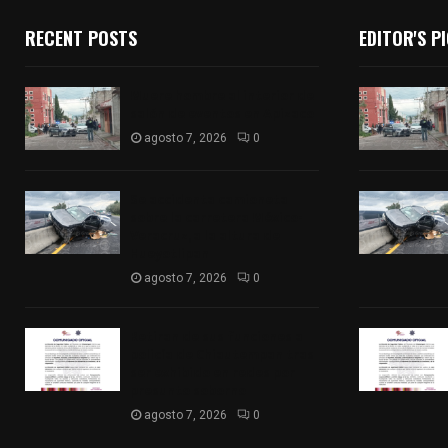
RECENT POSTS
EDITOR'S P
Muere hombre al interior de
salón de eventos en Apizaco
agosto 7, 2026
0
Se accidenta camioneta
sobre la carretera México-
Veracruz, a la altura de
Hueyotlipan
agosto 7, 2026
0
Retiran de sus funciones a
policía de Chiautempan tras
ser exhibido en redes por
presunto soborno
agosto 7, 2026
0